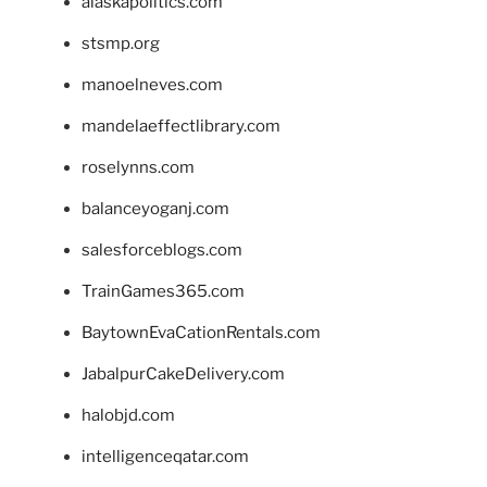
alaskapolitics.com
stsmp.org
manoelneves.com
mandelaeffectlibrary.com
roselynns.com
balanceyoganj.com
salesforceblogs.com
TrainGames365.com
BaytownEvaCationRentals.com
JabalpurCakeDelivery.com
halobjd.com
intelligenceqatar.com