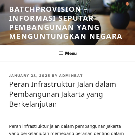
Skip
BATCHPROVISION –
to
INFORMASI SEPUTAR
content
PEMBANGUNAN YANG
MENGUNTUNGKAN NEGARA
Menu
POSTED
JANUARY 28, 2025
BY
ADMINBAT
ON
Peran Infrastruktur Jalan dalam
Pembangunan Jakarta yang
Berkelanjutan
Peran infrastruktur jalan dalam pembangunan Jakarta
yang berkelanjutan memegang peranan penting dalam