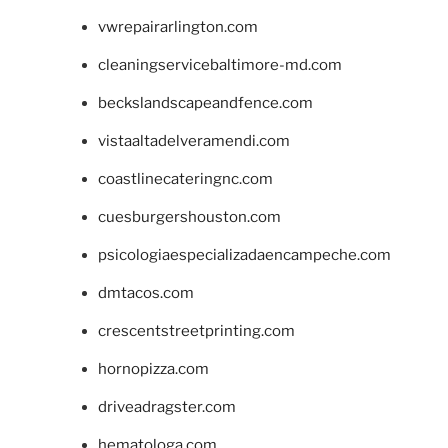
vwrepairarlington.com
cleaningservicebaltimore-md.com
beckslandscapeandfence.com
vistaaltadelveramendi.com
coastlinecateringnc.com
cuesburgershouston.com
psicologiaespecializadaencampeche.com
dmtacos.com
crescentstreetprinting.com
hornopizza.com
driveadragster.com
hematologa.com