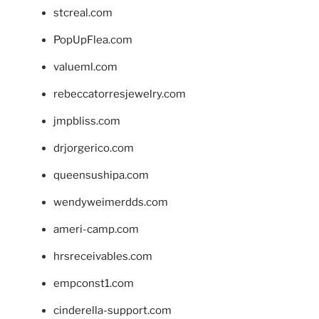
stcreal.com
PopUpFlea.com
valueml.com
rebeccatorresjewelry.com
jmpbliss.com
drjorgerico.com
queensushipa.com
wendyweimerdds.com
ameri-camp.com
hrsreceivables.com
empconst1.com
cinderella-support.com