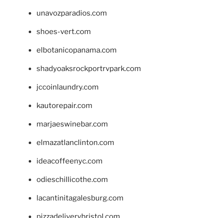
unavozparadios.com
shoes-vert.com
elbotanicopanama.com
shadyoaksrockportrvpark.com
jccoinlaundry.com
kautorepair.com
marjaeswinebar.com
elmazatlanclinton.com
ideacoffeenyc.com
odieschillicothe.com
lacantinitagalesburg.com
pizzadeliverybristol.com