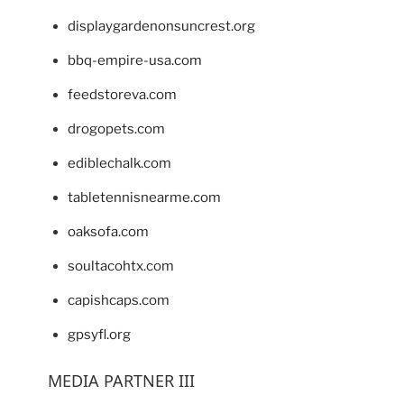
displaygardenonsuncrest.org
bbq-empire-usa.com
feedstoreva.com
drogopets.com
ediblechalk.com
tabletennisnearme.com
oaksofa.com
soultacohtx.com
capishcaps.com
gpsyfl.org
MEDIA PARTNER III