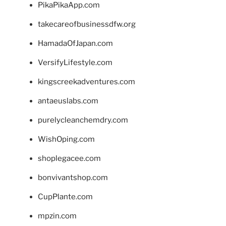
PikaPikaApp.com
takecareofbusinessdfw.org
HamadaOfJapan.com
VersifyLifestyle.com
kingscreekadventures.com
antaeuslabs.com
purelycleanchemdry.com
WishOping.com
shoplegacee.com
bonvivantshop.com
CupPlante.com
mpzin.com