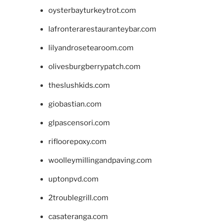
oysterbayturkeytrot.com
lafronterarestauranteybar.com
lilyandrosetearoom.com
olivesburgberrypatch.com
theslushkids.com
giobastian.com
glpascensori.com
rifloorepoxy.com
woolleymillingandpaving.com
uptonpvd.com
2troublegrill.com
casateranga.com