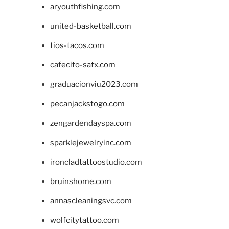
aryouthfishing.com
united-basketball.com
tios-tacos.com
cafecito-satx.com
graduacionviu2023.com
pecanjackstogo.com
zengardendayspa.com
sparklejewelryinc.com
ironcladtattoostudio.com
bruinshome.com
annascleaningsvc.com
wolfcitytattoo.com