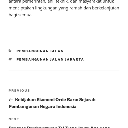
antara pemerintah, ahli teknik, dan masyarakat untuk
menciptakan lingkungan yang ramah dan berkelanjutan
bagi semua.
CATEGORIES
PEMBANGUNAN JALAN
TAGS
PEMBANGUNAN JALAN JAKARTA
Post
Previous
PREVIOUS
navigation
Post
Kebijakan Ekonomi Orde Baru: Sejarah
Pembangunan Negara Indonesia
Next
NEXT
Post