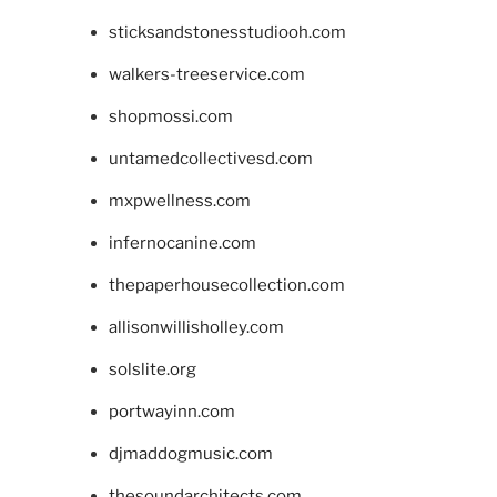
sticksandstonesstudiooh.com
walkers-treeservice.com
shopmossi.com
untamedcollectivesd.com
mxpwellness.com
infernocanine.com
thepaperhousecollection.com
allisonwillisholley.com
solslite.org
portwayinn.com
djmaddogmusic.com
thesoundarchitects.com