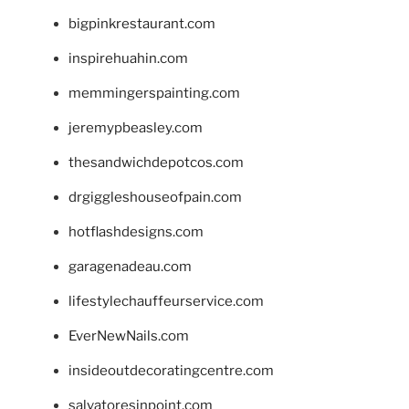
bigpinkrestaurant.com
inspirehuahin.com
memmingerspainting.com
jeremypbeasley.com
thesandwichdepotcos.com
drgiggleshouseofpain.com
hotflashdesigns.com
garagenadeau.com
lifestylechauffeurservice.com
EverNewNails.com
insideoutdecoratingcentre.com
salvatoresinpoint.com