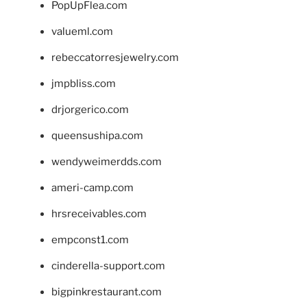
PopUpFlea.com
valueml.com
rebeccatorresjewelry.com
jmpbliss.com
drjorgerico.com
queensushipa.com
wendyweimerdds.com
ameri-camp.com
hrsreceivables.com
empconst1.com
cinderella-support.com
bigpinkrestaurant.com