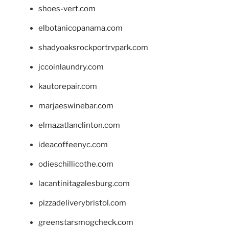
shoes-vert.com
elbotanicopanama.com
shadyoaksrockportrvpark.com
jccoinlaundry.com
kautorepair.com
marjaeswinebar.com
elmazatlanclinton.com
ideacoffeenyc.com
odieschillicothe.com
lacantinitagalesburg.com
pizzadeliverybristol.com
greenstarsmogcheck.com