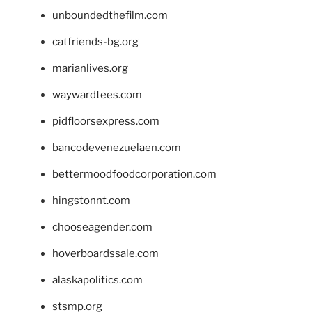
unboundedthefilm.com
catfriends-bg.org
marianlives.org
waywardtees.com
pidfloorsexpress.com
bancodevenezuelaen.com
bettermoodfoodcorporation.com
hingstonnt.com
chooseagender.com
hoverboardssale.com
alaskapolitics.com
stsmp.org