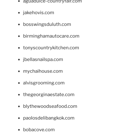
aguadulce-countryfair.com
jakehovis.com
bosswingsduluth.com
birminghamautocare.com
tonyscountrykitchen.com
jbellasnailspa.com
mychaihouse.com
alvisgrooming.com
thegeorginaestate.com
blythewoodseafood.com
paolosdelibangkok.com
bobacove.com