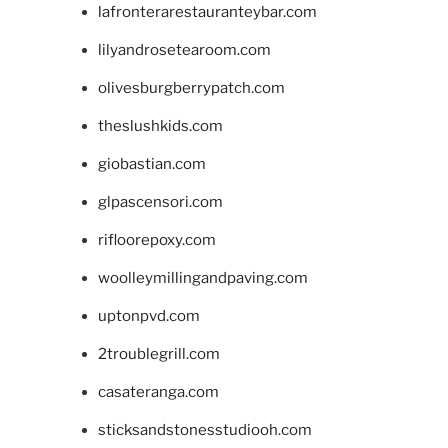
lafronterarestauranteybar.com
lilyandrosetearoom.com
olivesburgberrypatch.com
theslushkids.com
giobastian.com
glpascensori.com
rifloorepoxy.com
woolleymillingandpaving.com
uptonpvd.com
2troublegrill.com
casateranga.com
sticksandstonesstudiooh.com