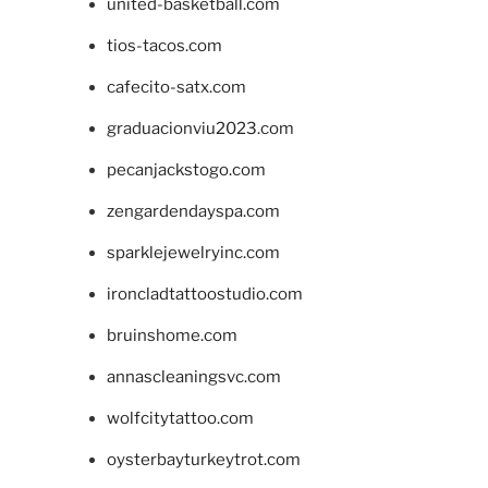
united-basketball.com
tios-tacos.com
cafecito-satx.com
graduacionviu2023.com
pecanjackstogo.com
zengardendayspa.com
sparklejewelryinc.com
ironcladtattoostudio.com
bruinshome.com
annascleaningsvc.com
wolfcitytattoo.com
oysterbayturkeytrot.com