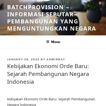
Skip
BATCHPROVISION –
to
INFORMASI SEPUTAR
content
PEMBANGUNAN YANG
MENGUNTUNGKAN NEGARA
Menu
POSTED
JANUARY 28, 2025
BY
ADMINBAT
ON
Kebijakan Ekonomi Orde Baru:
Sejarah Pembangunan Negara
Indonesia
Kebijakan Ekonomi Orde Baru: Sejarah Pembangunan
Negara Indonesia