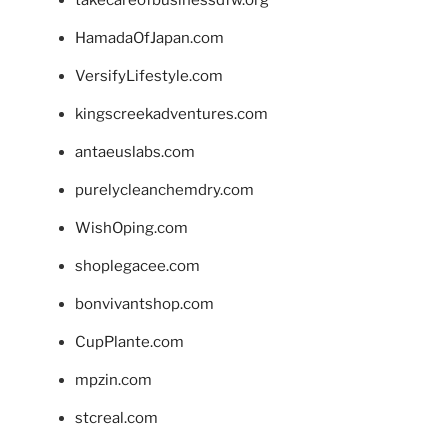
takecareofbusinessdfw.org
HamadaOfJapan.com
VersifyLifestyle.com
kingscreekadventures.com
antaeuslabs.com
purelycleanchemdry.com
WishOping.com
shoplegacee.com
bonvivantshop.com
CupPlante.com
mpzin.com
stcreal.com