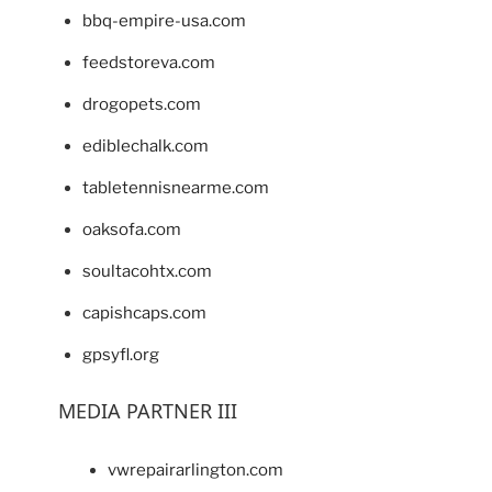
bbq-empire-usa.com
feedstoreva.com
drogopets.com
ediblechalk.com
tabletennisnearme.com
oaksofa.com
soultacohtx.com
capishcaps.com
gpsyfl.org
MEDIA PARTNER III
vwrepairarlington.com