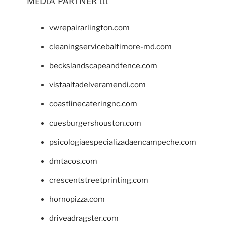
MEDIA PARTNER III
vwrepairarlington.com
cleaningservicebaltimore-md.com
beckslandscapeandfence.com
vistaaltadelveramendi.com
coastlinecateringnc.com
cuesburgershouston.com
psicologiaespecializadaencampeche.com
dmtacos.com
crescentstreetprinting.com
hornopizza.com
driveadragster.com