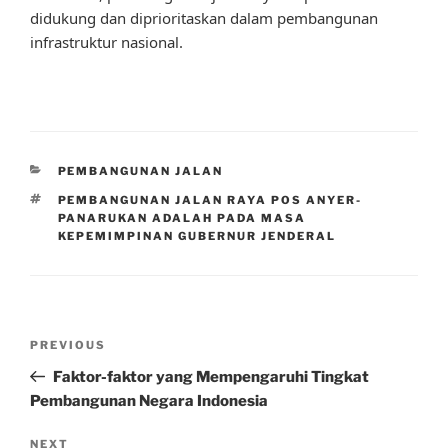
didukung dan diprioritaskan dalam pembangunan
infrastruktur nasional.
CATEGORIES
PEMBANGUNAN JALAN
TAGS
PEMBANGUNAN JALAN RAYA POS ANYER-
PANARUKAN ADALAH PADA MASA
KEPEMIMPINAN GUBERNUR JENDERAL
Post
Previous
PREVIOUS
navigation
Post
Faktor-faktor yang Mempengaruhi Tingkat
Pembangunan Negara Indonesia
Next
NEXT