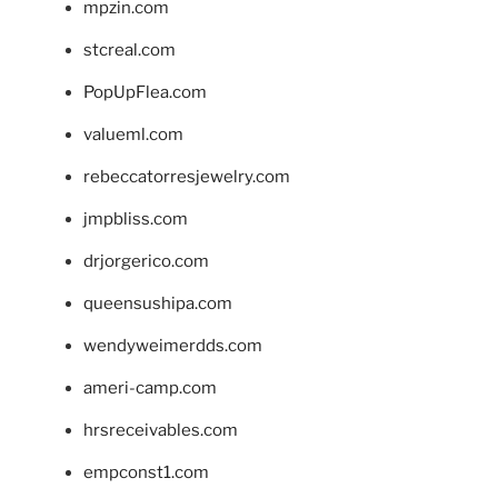
mpzin.com
stcreal.com
PopUpFlea.com
valueml.com
rebeccatorresjewelry.com
jmpbliss.com
drjorgerico.com
queensushipa.com
wendyweimerdds.com
ameri-camp.com
hrsreceivables.com
empconst1.com