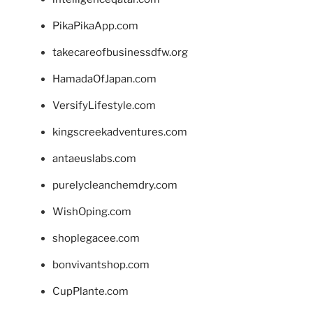
PikaPikaApp.com
takecareofbusinessdfw.org
HamadaOfJapan.com
VersifyLifestyle.com
kingscreekadventures.com
antaeuslabs.com
purelycleanchemdry.com
WishOping.com
shoplegacee.com
bonvivantshop.com
CupPlante.com