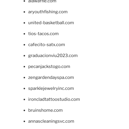
alawaffle.com
aryouthfishing.com
united-basketball.com
tios-tacos.com
cafecito-satx.com
graduacionviu2023.com
pecanjackstogo.com
zengardendayspa.com
sparklejewelryinc.com
ironcladtattoostudio.com
bruinshome.com
annascleaningsvc.com