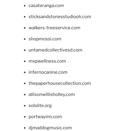
casateranga.com
sticksandstonesstudiooh.com
walkers-treeservice.com
shopmossi.com
untamedcollectivesd.com
mxpwellness.com
infernocanine.com
thepaperhousecollection.com
allisonwillisholley.com
solslite.org
portwayinn.com
djmaddogmusic.com