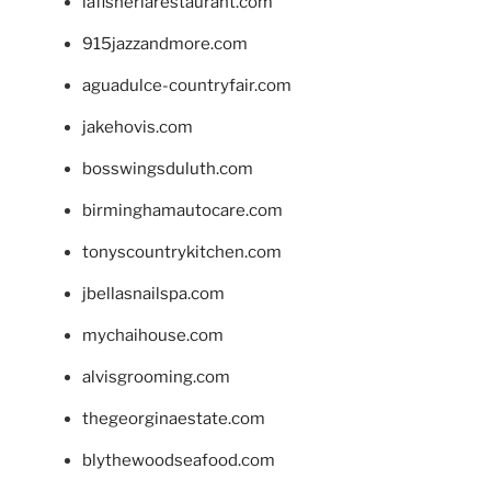
lafisheriarestaurant.com
915jazzandmore.com
aguadulce-countryfair.com
jakehovis.com
bosswingsduluth.com
birminghamautocare.com
tonyscountrykitchen.com
jbellasnailspa.com
mychaihouse.com
alvisgrooming.com
thegeorginaestate.com
blythewoodseafood.com