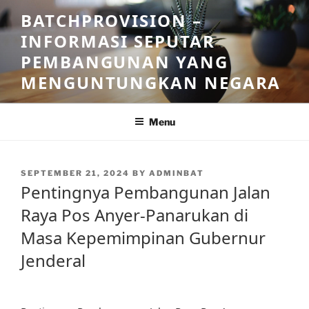
Skip
BATCHPROVISION –
to
INFORMASI SEPUTAR
content
PEMBANGUNAN YANG
MENGUNTUNGKAN NEGARA
Menu
POSTED
SEPTEMBER 21, 2024
BY
ADMINBAT
ON
Pentingnya Pembangunan Jalan
Raya Pos Anyer-Panarukan di
Masa Kepemimpinan Gubernur
Jenderal