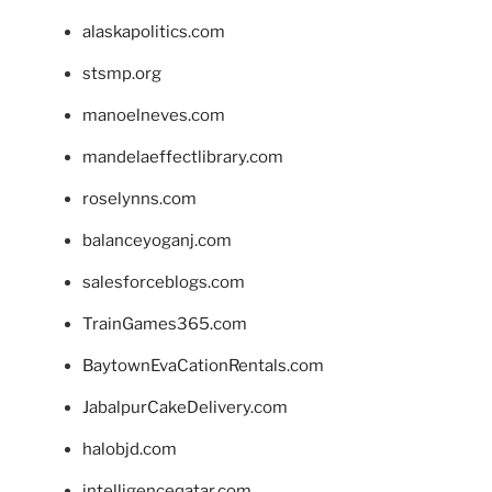
alaskapolitics.com
stsmp.org
manoelneves.com
mandelaeffectlibrary.com
roselynns.com
balanceyoganj.com
salesforceblogs.com
TrainGames365.com
BaytownEvaCationRentals.com
JabalpurCakeDelivery.com
halobjd.com
intelligenceqatar.com