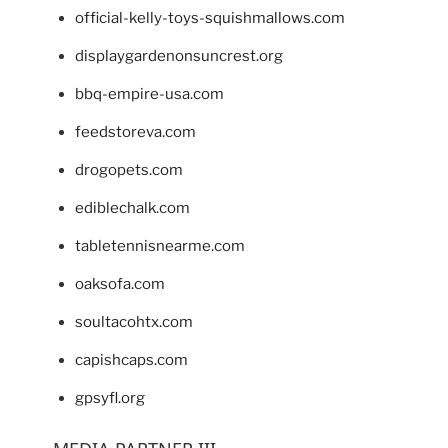
official-kelly-toys-squishmallows.com
displaygardenonsuncrest.org
bbq-empire-usa.com
feedstoreva.com
drogopets.com
ediblechalk.com
tabletennisnearme.com
oaksofa.com
soultacohtx.com
capishcaps.com
gpsyfl.org