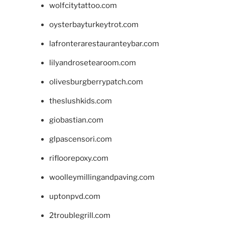
wolfcitytattoo.com
oysterbayturkeytrot.com
lafronterarestauranteybar.com
lilyandrosetearoom.com
olivesburgberrypatch.com
theslushkids.com
giobastian.com
glpascensori.com
rifloorepoxy.com
woolleymillingandpaving.com
uptonpvd.com
2troublegrill.com