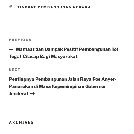
TAGS
TINGKAT PEMBANGUNAN NEGARA
Post
Previous
PREVIOUS
navigation
Post
Manfaat dan Dampak Positif Pembangunan Tol
Tegal-Cilacap Bagi Masyarakat
Next
NEXT
Post
Pentingnya Pembangunan Jalan Raya Pos Anyer-
Panarukan di Masa Kepemimpinan Gubernur
Jenderal
ARCHIVES