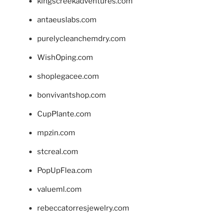
kingscreekadventures.com
antaeuslabs.com
purelycleanchemdry.com
WishOping.com
shoplegacee.com
bonvivantshop.com
CupPlante.com
mpzin.com
stcreal.com
PopUpFlea.com
valueml.com
rebeccatorresjewelry.com