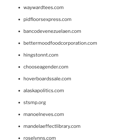
waywardtees.com
pidfloorsexpress.com
bancodevenezuelaen.com
bettermoodfoodcorporation.com
hingstonnt.com
chooseagender.com
hoverboardssale.com
alaskapolitics.com
stsmp.org
manoelneves.com
mandelaeffectlibrary.com
roselynns.com