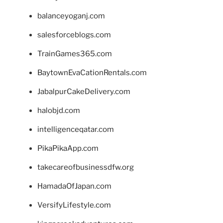
balanceyoganj.com
salesforceblogs.com
TrainGames365.com
BaytownEvaCationRentals.com
JabalpurCakeDelivery.com
halobjd.com
intelligenceqatar.com
PikaPikaApp.com
takecareofbusinessdfw.org
HamadaOfJapan.com
VersifyLifestyle.com