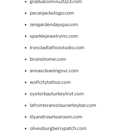
graduacionviu2023.com
pecanjackstogo.com
zengardendayspa.com
sparklejewelryinc.com
ironcladtattoostudio.com
bruinshome.com
annascleaningsvc.com
wolfcitytattoo.com
oysterbayturkeytrot.com
lafronterarestauranteybar.com
lilyandrosetearoom.com
olivesburgberrypatch.com