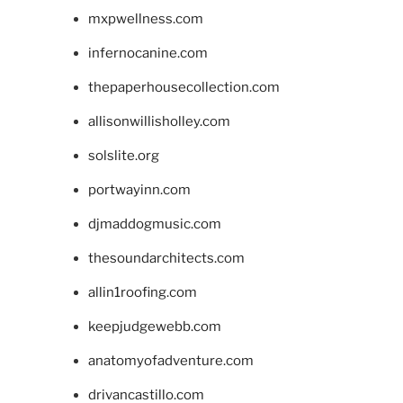
mxpwellness.com
infernocanine.com
thepaperhousecollection.com
allisonwillisholley.com
solslite.org
portwayinn.com
djmaddogmusic.com
thesoundarchitects.com
allin1roofing.com
keepjudgewebb.com
anatomyofadventure.com
drivancastillo.com