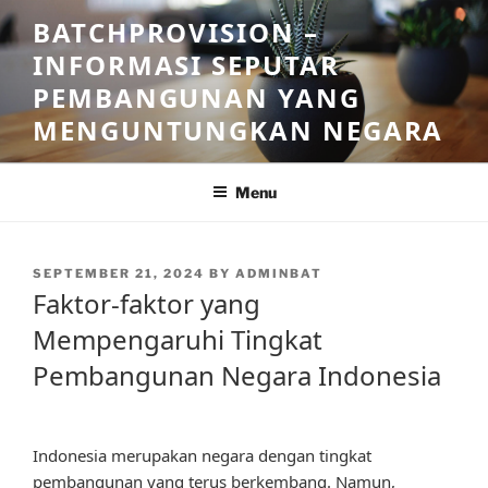
Skip
BATCHPROVISION –
to
INFORMASI SEPUTAR
content
PEMBANGUNAN YANG
MENGUNTUNGKAN NEGARA
Menu
POSTED
SEPTEMBER 21, 2024
BY
ADMINBAT
ON
Faktor-faktor yang
Mempengaruhi Tingkat
Pembangunan Negara Indonesia
Indonesia merupakan negara dengan tingkat
pembangunan yang terus berkembang. Namun,