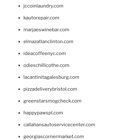
jccoinlaundry.com
kautorepair.com
marjaeswinebar.com
elmazatlanclinton.com
ideacoffeenyc.com
odieschillicothe.com
lacantinitagalesburg.com
pizzadeliverybristol.com
greenstarsmogcheck.com
happypawspl.com
callahansautoservicecenter.com
georgiascornermarket.com