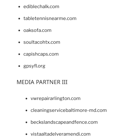
ediblechalk.com
tabletennisnearme.com
oaksofa.com
soultacohtx.com
capishcaps.com
gpsyfl.org
MEDIA PARTNER III
vwrepairarlington.com
cleaningservicebaltimore-md.com
beckslandscapeandfence.com
vistaaltadelveramendi.com