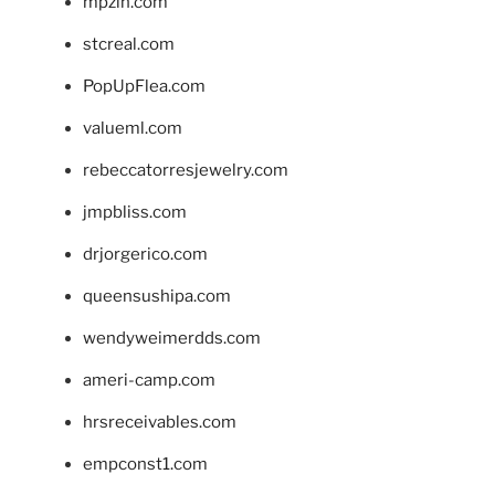
mpzin.com
stcreal.com
PopUpFlea.com
valueml.com
rebeccatorresjewelry.com
jmpbliss.com
drjorgerico.com
queensushipa.com
wendyweimerdds.com
ameri-camp.com
hrsreceivables.com
empconst1.com