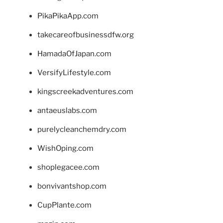
PikaPikaApp.com
takecareofbusinessdfw.org
HamadaOfJapan.com
VersifyLifestyle.com
kingscreekadventures.com
antaeuslabs.com
purelycleanchemdry.com
WishOping.com
shoplegacee.com
bonvivantshop.com
CupPlante.com