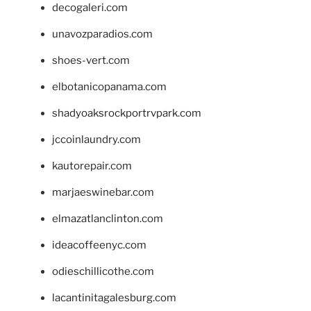
decogaleri.com
unavozparadios.com
shoes-vert.com
elbotanicopanama.com
shadyoaksrockportrvpark.com
jccoinlaundry.com
kautorepair.com
marjaeswinebar.com
elmazatlanclinton.com
ideacoffeenyc.com
odieschillicothe.com
lacantinitagalesburg.com