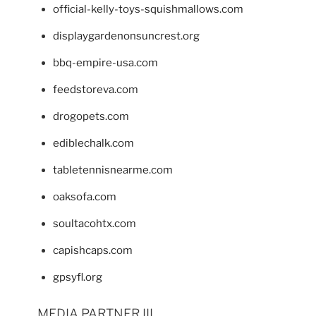
official-kelly-toys-squishmallows.com
displaygardenonsuncrest.org
bbq-empire-usa.com
feedstoreva.com
drogopets.com
ediblechalk.com
tabletennisnearme.com
oaksofa.com
soultacohtx.com
capishcaps.com
gpsyfl.org
MEDIA PARTNER III