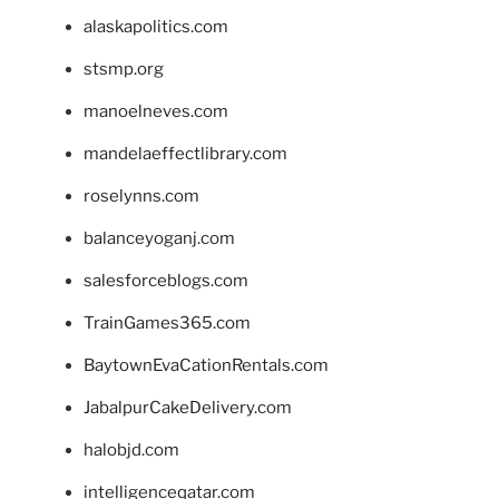
alaskapolitics.com
stsmp.org
manoelneves.com
mandelaeffectlibrary.com
roselynns.com
balanceyoganj.com
salesforceblogs.com
TrainGames365.com
BaytownEvaCationRentals.com
JabalpurCakeDelivery.com
halobjd.com
intelligenceqatar.com