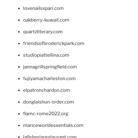
lovenailsspari.com
oakberry-kuwait.com
quartzliterary.com
friendsofbroderickpark.com
studiopiattellina.com
jannagrillspringfield.com
fujiyamacharleston.com
elpatronchardon.com
donglaishun-order.com
fiamc-rome2022.org
mariceworldessentials.com
lafisheriarestaurant.com