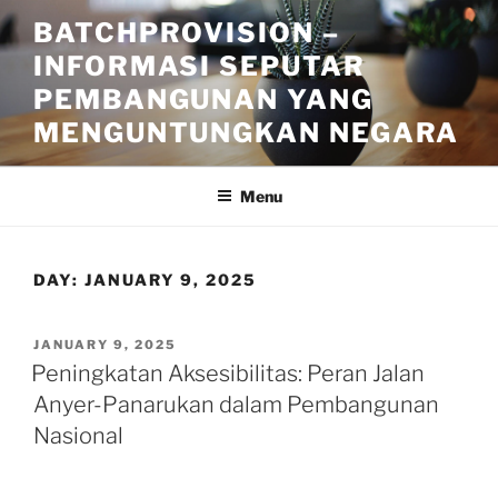
Skip
BATCHPROVISION –
to
INFORMASI SEPUTAR
content
PEMBANGUNAN YANG
MENGUNTUNGKAN NEGARA
Menu
DAY:
JANUARY 9, 2025
POSTED
JANUARY 9, 2025
ON
Peningkatan Aksesibilitas: Peran Jalan
Anyer-Panarukan dalam Pembangunan
Nasional