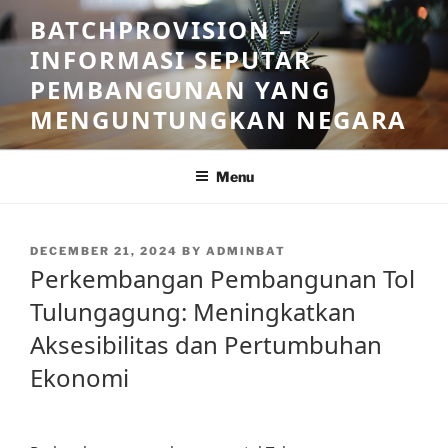
Skip
BATCHPROVISION –
to
INFORMASI SEPUTAR
content
PEMBANGUNAN YANG
MENGUNTUNGKAN NEGARA
Menu
POSTED
DECEMBER 21, 2024
BY
ADMINBAT
ON
Perkembangan Pembangunan Tol
Tulungagung: Meningkatkan
Aksesibilitas dan Pertumbuhan
Ekonomi