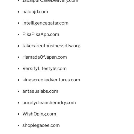
JabalpurCakeDelivery.com
halobjd.com
intelligenceqatar.com
PikaPikaApp.com
takecareofbusinessdfw.org
HamadaOfJapan.com
VersifyLifestyle.com
kingscreekadventures.com
antaeuslabs.com
purelycleanchemdry.com
WishOping.com
shoplegacee.com