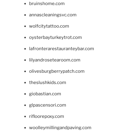
bruinshome.com
annascleaningsvc.com
wolfcitytattoo.com
oysterbayturkeytrot.com
lafronterarestauranteybar.com
lilyandrosetearoom.com
olivesburgberrypatch.com
theslushkids.com
giobastian.com
glpascensori.com
rifloorepoxy.com
woolleymillingandpaving.com