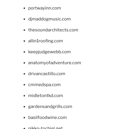
portwayinn.com
djmaddogmusic.com
thesoundarchitects.com
allin1roofing.com
keepjudgewebb.com
anatomyofadventure.com
drivancastillo.com
cmmedspa.com
midletontkd.com
gardensandgrills.com
basilfoodwine.com
nikko-tochigi.net