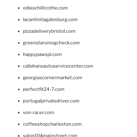
odieschillicothe.com
lacantinitagalesburg.com
pizzadeliverybristol.com
greenstarsmogcheck.com
happypawspl.com
callahansautoservicecenter.com
georgiascornermarket.com
perfectfit24-7.com
portugalprivatedriver.com
von-racer.com
coffeeshopcharleston.com
salon104mainstreet.com