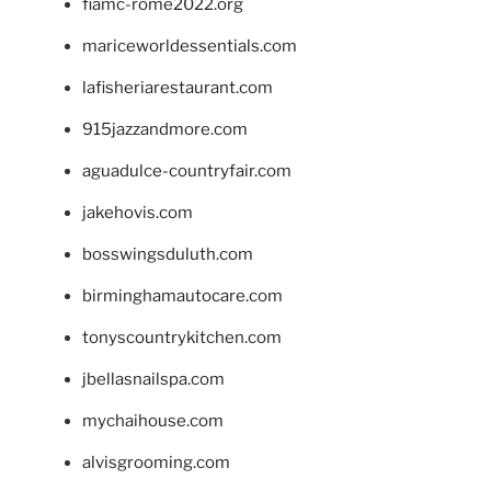
fiamc-rome2022.org
mariceworldessentials.com
lafisheriarestaurant.com
915jazzandmore.com
aguadulce-countryfair.com
jakehovis.com
bosswingsduluth.com
birminghamautocare.com
tonyscountrykitchen.com
jbellasnailspa.com
mychaihouse.com
alvisgrooming.com