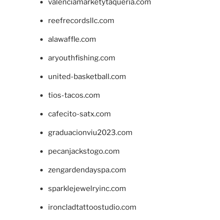
valenciamarketytaqueria.com
reefrecordsllc.com
alawaffle.com
aryouthfishing.com
united-basketball.com
tios-tacos.com
cafecito-satx.com
graduacionviu2023.com
pecanjackstogo.com
zengardendayspa.com
sparklejewelryinc.com
ironcladtattoostudio.com