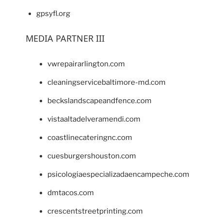
gpsyfl.org
MEDIA PARTNER III
vwrepairarlington.com
cleaningservicebaltimore-md.com
beckslandscapeandfence.com
vistaaltadelveramendi.com
coastlinecateringnc.com
cuesburgershouston.com
psicologiaespecializadaencampeche.com
dmtacos.com
crescentstreetprinting.com