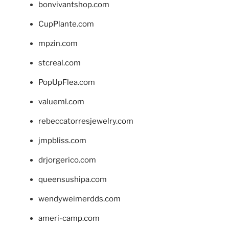
bonvivantshop.com
CupPlante.com
mpzin.com
stcreal.com
PopUpFlea.com
valueml.com
rebeccatorresjewelry.com
jmpbliss.com
drjorgerico.com
queensushipa.com
wendyweimerdds.com
ameri-camp.com