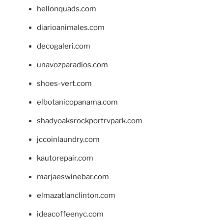
hellonquads.com
diarioanimales.com
decogaleri.com
unavozparadios.com
shoes-vert.com
elbotanicopanama.com
shadyoaksrockportrvpark.com
jccoinlaundry.com
kautorepair.com
marjaeswinebar.com
elmazatlanclinton.com
ideacoffeenyc.com