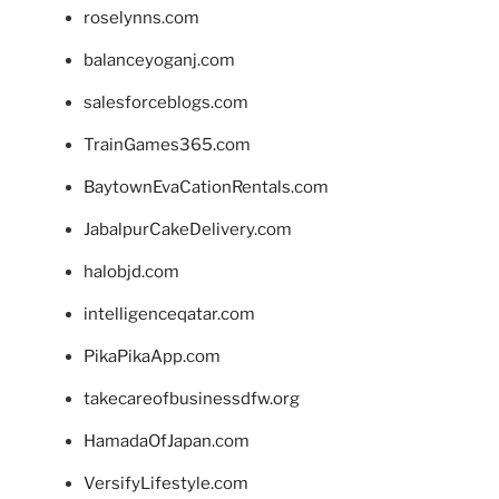
roselynns.com
balanceyoganj.com
salesforceblogs.com
TrainGames365.com
BaytownEvaCationRentals.com
JabalpurCakeDelivery.com
halobjd.com
intelligenceqatar.com
PikaPikaApp.com
takecareofbusinessdfw.org
HamadaOfJapan.com
VersifyLifestyle.com