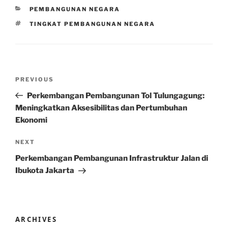
CATEGORIES
PEMBANGUNAN NEGARA
TAGS
TINGKAT PEMBANGUNAN NEGARA
Post
Previous
PREVIOUS
navigation
Post
Perkembangan Pembangunan Tol Tulungagung:
Meningkatkan Aksesibilitas dan Pertumbuhan
Ekonomi
Next
NEXT
Post
Perkembangan Pembangunan Infrastruktur Jalan di
Ibukota Jakarta
ARCHIVES