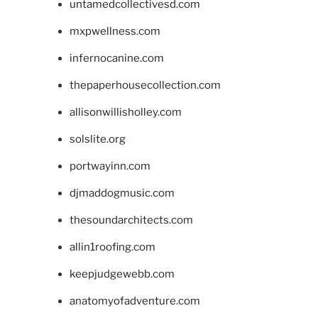
untamedcollectivesd.com
mxpwellness.com
infernocanine.com
thepaperhousecollection.com
allisonwillisholley.com
solslite.org
portwayinn.com
djmaddogmusic.com
thesoundarchitects.com
allin1roofing.com
keepjudgewebb.com
anatomyofadventure.com