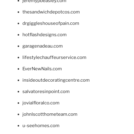
jeremypbeasley.com
thesandwichdepotcos.com
drgiggleshouseofpain.com
hotflashdesigns.com
garagenadeau.com
lifestylechauffeurservice.com
EverNewNails.com
insideoutdecoratingcentre.com
salvatoresinpoint.com
jovialfloralco.com
johnlscotthometeam.com
u-seehomes.com