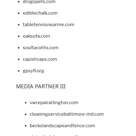
drogopets.com
ediblechalk.com
tabletennisnearme.com
oaksofa.com
soultacohtx.com
capishcaps.com
gpsyfl.org
MEDIA PARTNER III
vwrepairarlington.com
cleaningservicebaltimore-md.com
beckslandscapeandfence.com