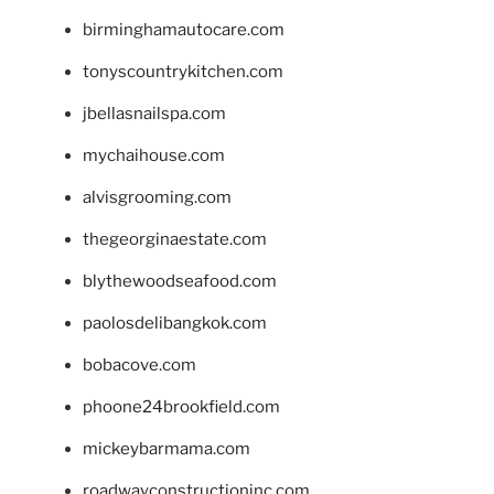
birminghamautocare.com
tonyscountrykitchen.com
jbellasnailspa.com
mychaihouse.com
alvisgrooming.com
thegeorginaestate.com
blythewoodseafood.com
paolosdelibangkok.com
bobacove.com
phoone24brookfield.com
mickeybarmama.com
roadwayconstructioninc.com