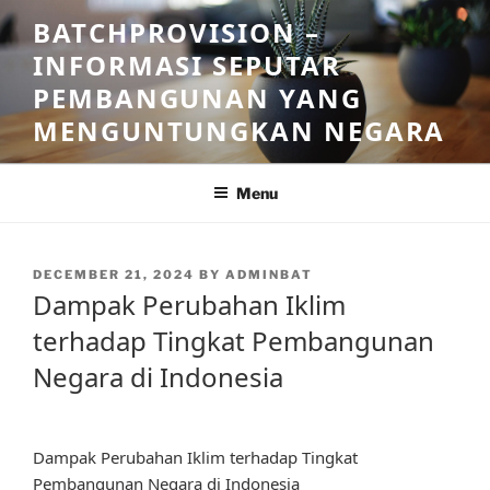
Skip
BATCHPROVISION –
to
INFORMASI SEPUTAR
content
PEMBANGUNAN YANG
MENGUNTUNGKAN NEGARA
Menu
POSTED
DECEMBER 21, 2024
BY
ADMINBAT
ON
Dampak Perubahan Iklim
terhadap Tingkat Pembangunan
Negara di Indonesia
Dampak Perubahan Iklim terhadap Tingkat
Pembangunan Negara di Indonesia