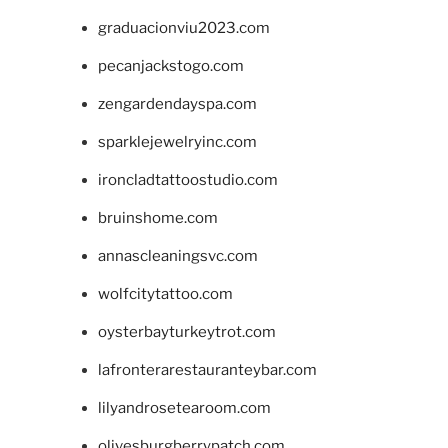
graduacionviu2023.com
pecanjackstogo.com
zengardendayspa.com
sparklejewelryinc.com
ironcladtattoostudio.com
bruinshome.com
annascleaningsvc.com
wolfcitytattoo.com
oysterbayturkeytrot.com
lafronterarestauranteybar.com
lilyandrosetearoom.com
olivesburgberrypatch.com