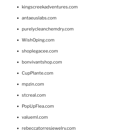
kingscreekadventures.com
antaeuslabs.com
purelycleanchemdry.com
WishOping.com
shoplegacee.com
bonvivantshop.com
CupPlante.com
mpzin.com
stcreal.com
PopUpFlea.com
valueml.com
rebeccatorresjewelry.com