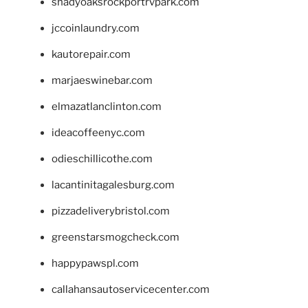
shadyoaksrockportrvpark.com
jccoinlaundry.com
kautorepair.com
marjaeswinebar.com
elmazatlanclinton.com
ideacoffeenyc.com
odieschillicothe.com
lacantinitagalesburg.com
pizzadeliverybristol.com
greenstarsmogcheck.com
happypawspl.com
callahansautoservicecenter.com