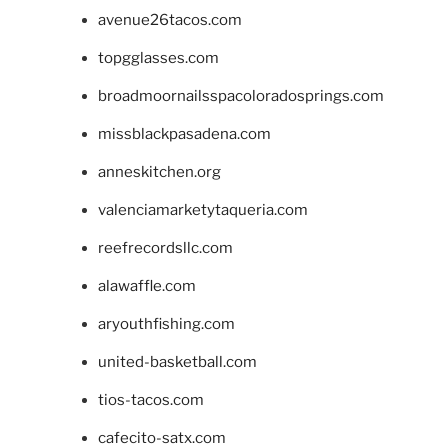
avenue26tacos.com
topgglasses.com
broadmoornailsspacoloradosprings.com
missblackpasadena.com
anneskitchen.org
valenciamarketytaqueria.com
reefrecordsllc.com
alawaffle.com
aryouthfishing.com
united-basketball.com
tios-tacos.com
cafecito-satx.com