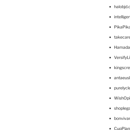
halobjd
intellig
PikaPik
takecar
Hamada
VersifyL
kingscr
antaeus
purelyc
WishOp
shopleg
bonviva
CupPlan