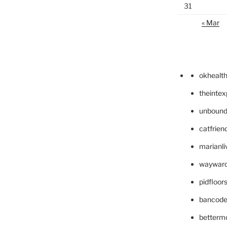
31
« Mar
okhealt
theinte
unbound
catfrien
marianli
wayward
pidfloo
bancode
betterm