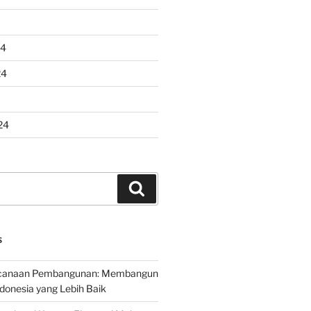
24
24
24
Search
S
encanaan Pembangunan: Membangun
onesia yang Lebih Baik