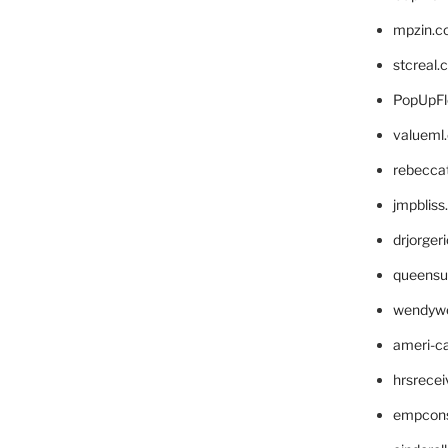
mpzin.c
stcreal.
PopUpFl
valueml
rebecca
jmpblis
drjorger
queensu
wendyw
ameri-
hrsrece
empcon