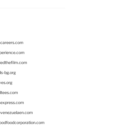
hcareers.com
xperience.com
edthefilm.com
ds-bg.org
ves.org
tees.com
rsexpress.com
venezuelaen.com
oodfoodcorporation.com