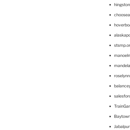
hingsto
choosea
hoverbo
alaskapo
stsmp.o
manoel
mandelae
roselyn
balance
salesfo
TrainG
Baytown
Jabalpu