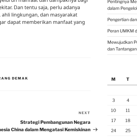
enyeluruh manfaat dan dampaknya bagi
Pentingnya M
itar. Dan tentu saja, perlu adanya
dalam Pengelo
 ahli lingkungan, dan masyarakat
Pengertian da
gar dapat memberikan manfaat yang
Peran UMKM da
Mewujudkan Pe
dan Tantangan
RANG DEMAK
M
T
3
4
10
11
NEXT
Next
17
18
Post
Strategi Pembangunan Negara
nesia
China dalam Mengatasi Kemiskinan
24
25