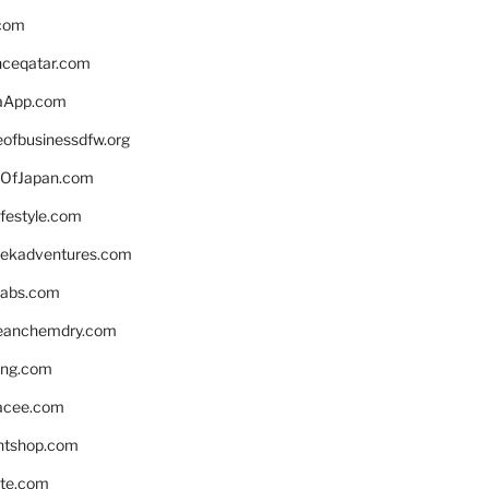
.com
enceqatar.com
aApp.com
eofbusinessdfw.org
OfJapan.com
ifestyle.com
eekadventures.com
labs.com
leanchemdry.com
ing.com
acee.com
ntshop.com
te.com