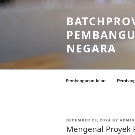
Skip
to
BATCHPROV
content
PEMBANGU
NEGARA
Pembangunan Jalan
Pembang
POSTED
DECEMBER 23, 2024
BY
ADMIN
ON
Mengenal Proyek