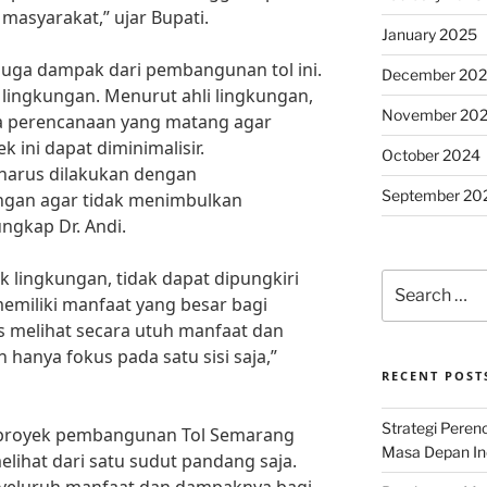
asyarakat,” ujar Bupati.
January 2025
 juga dampak dari pembangunan tol ini.
December 20
lingkungan. Menurut ahli lingkungan,
November 20
ya perencanaan yang matang agar
 ini dapat diminimalisir.
October 2024
harus dilakukan dengan
September 20
ngan agar tidak menimbulkan
ungkap Dr. Andi.
lingkungan, tidak dapat dipungkiri
Search
emiliki manfaat yang besar bagi
for:
us melihat secara utuh manfaat dan
 hanya fokus pada satu sisi saja,”
RECENT POST
Strategi Per
proyek pembangunan Tol Semarang
Masa Depan Ind
lihat dari satu sudut pandang saja.