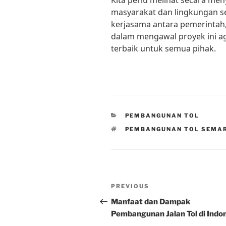
Kita perlu melihat secara m
masyarakat dan lingkungan sek
kerjasama antara pemerintah,
dalam mengawal proyek ini a
terbaik untuk semua pihak.
CATEGORIES
PEMBANGUNAN TOL
TAGS
PEMBANGUNAN TOL SEMA
Post
Previous
PREVIOUS
navigation
Post
Manfaat dan Dampak
Pembangunan Jalan Tol di Indo