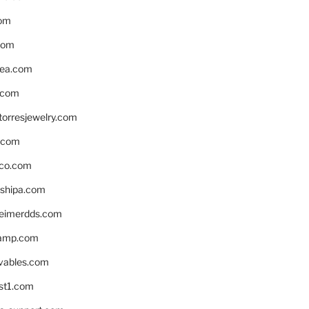
om
com
ea.com
.com
torresjewelry.com
s.com
ico.com
shipa.com
eimerdds.com
camp.com
ivables.com
st1.com