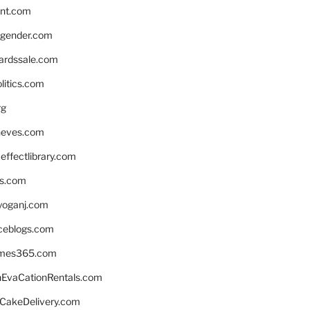
nnt.com
gender.com
ardssale.com
litics.com
rg
neves.com
ffectlibrary.com
ns.com
yoganj.com
rceblogs.com
ames365.com
EvaCationRentals.com
rCakeDelivery.com