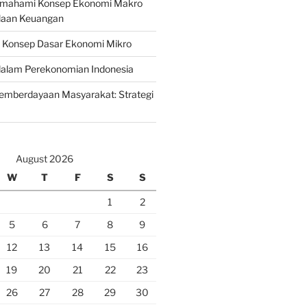
emahami Konsep Ekonomi Makro
laan Keuangan
n Konsep Dasar Ekonomi Mikro
lam Perekonomian Indonesia
mberdayaan Masyarakat: Strategi
August 2026
W
T
F
S
S
1
2
5
6
7
8
9
12
13
14
15
16
19
20
21
22
23
26
27
28
29
30