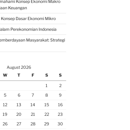
emahami Konsep Ekonomi Makro
laan Keuangan
n Konsep Dasar Ekonomi Mikro
lam Perekonomian Indonesia
mberdayaan Masyarakat: Strategi
August 2026
W
T
F
S
S
1
2
5
6
7
8
9
12
13
14
15
16
19
20
21
22
23
26
27
28
29
30