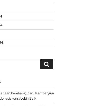
24
24
24
Search
S
encanaan Pembangunan: Membangun
onesia yang Lebih Baik