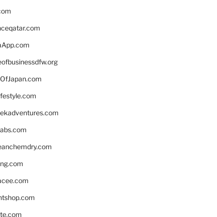
.com
enceqatar.com
aApp.com
eofbusinessdfw.org
OfJapan.com
ifestyle.com
eekadventures.com
labs.com
leanchemdry.com
ing.com
acee.com
ntshop.com
te.com