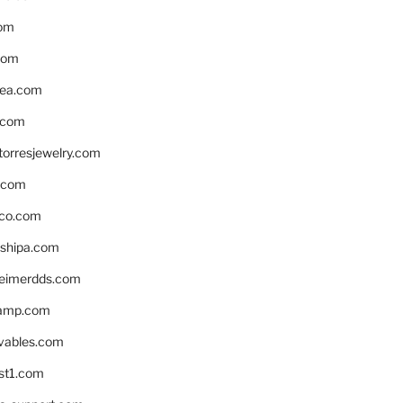
om
com
ea.com
.com
torresjewelry.com
s.com
ico.com
shipa.com
eimerdds.com
camp.com
ivables.com
st1.com