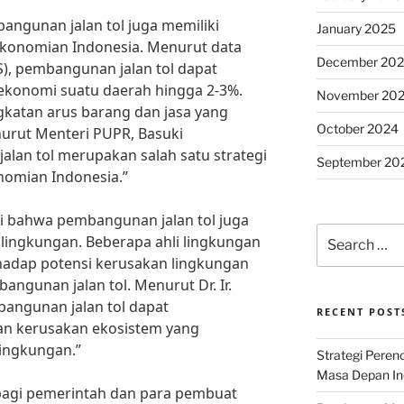
angunan jalan tol juga memiliki
January 2025
ekonomian Indonesia. Menurut data
December 20
PS), pembangunan jalan tol dapat
konomi suatu daerah hingga 2-3%.
November 20
ngkatan arus barang dan jasa yang
October 2024
enurut Menteri PUPR, Basuki
lan tol merupakan salah satu strategi
September 20
omian Indonesia.”
i bahwa pembangunan jalan tol juga
Search
 lingkungan. Beberapa ahli lingkungan
for:
hadap potensi kerusakan lingkungan
angunan jalan tol. Menurut Dr. Ir.
angunan jalan tol dapat
RECENT POST
an kerusakan ekosistem yang
lingkungan.”
Strategi Per
Masa Depan Ind
bagi pemerintah dan para pembuat