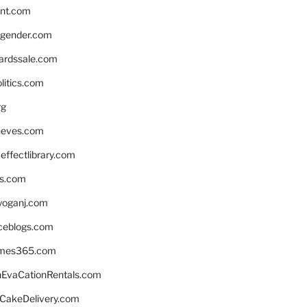
nnt.com
gender.com
ardssale.com
litics.com
rg
neves.com
ffectlibrary.com
ns.com
yoganj.com
rceblogs.com
ames365.com
EvaCationRentals.com
rCakeDelivery.com