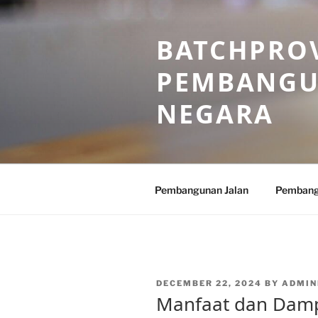
Skip
to
BATCHPROV
content
PEMBANGU
NEGARA
Pembangunan Jalan
Pembang
POSTED
DECEMBER 22, 2024
BY
ADMIN
ON
Manfaat dan Dam