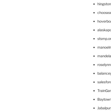
hingsto
choosea
hoverbo
alaskapo
stsmp.o
manoel
mandelae
roselyn
balance
salesfo
TrainG
Baytown
Jabalpu