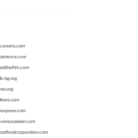
hcareers.com
xperience.com
edthefilm.com
ds-bg.org
ves.org
tees.com
rsexpress.com
venezuelaen.com
oodfoodcorporation.com