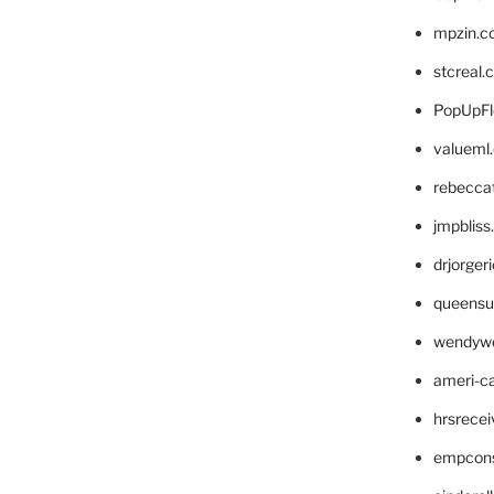
mpzin.c
stcreal.
PopUpFl
valueml
rebecca
jmpblis
drjorger
queensu
wendyw
ameri-
hrsrece
empcon