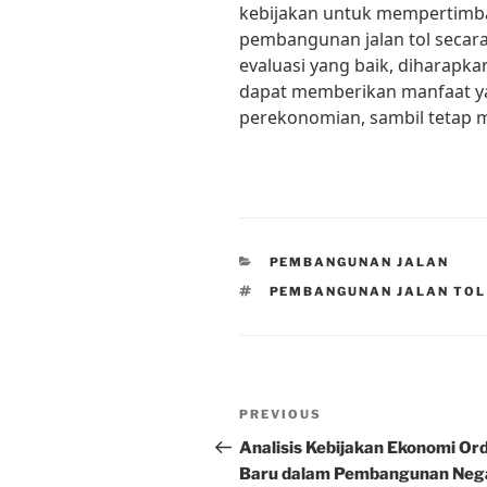
kebijakan untuk mempertimb
pembangunan jalan tol secar
evaluasi yang baik, diharapka
dapat memberikan manfaat y
perekonomian, sambil tetap m
CATEGORIES
PEMBANGUNAN JALAN
TAGS
PEMBANGUNAN JALAN TOL
Post
Previous
PREVIOUS
navigation
Post
Analisis Kebijakan Ekonomi Or
Baru dalam Pembangunan Neg