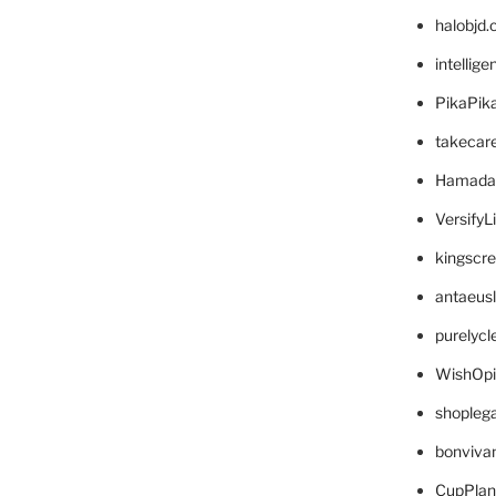
halobjd
intellig
PikaPik
takecar
Hamada
VersifyL
kingscr
antaeus
purelyc
WishOp
shopleg
bonviva
CupPlan