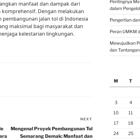
Pentingnya M
angkan manfaat dan dampak dari
dalam Pengelo
a komprehensif. Dengan melakukan
n pembangunan jalan tol di Indonesia
Pengertian da
ang maksimal bagi masyarakat dan
Peran UMKM da
enjaga kelestarian lingkungan.
Mewujudkan Pe
dan Tantangan
M
T
3
4
10
11
NEXT
Next
17
18
Post
de
Mengenal Proyek Pembangunan Tol
24
25
ara
Semarang Demak: Manfaat dan