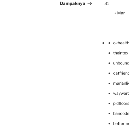
Dampaknya
31
« Mar
okhealt
theinte
unbound
catfrien
marianli
wayward
pidfloo
bancode
betterm