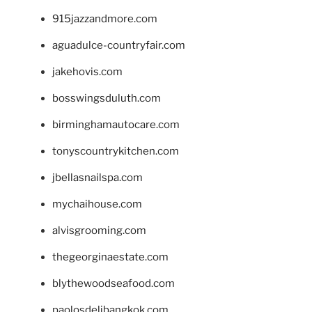
915jazzandmore.com
aguadulce-countryfair.com
jakehovis.com
bosswingsduluth.com
birminghamautocare.com
tonyscountrykitchen.com
jbellasnailspa.com
mychaihouse.com
alvisgrooming.com
thegeorginaestate.com
blythewoodseafood.com
paolosdelibangkok.com