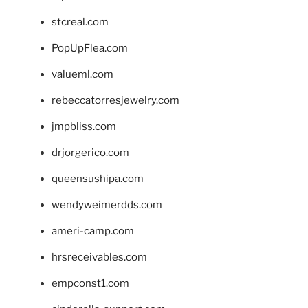
stcreal.com
PopUpFlea.com
valueml.com
rebeccatorresjewelry.com
jmpbliss.com
drjorgerico.com
queensushipa.com
wendyweimerdds.com
ameri-camp.com
hrsreceivables.com
empconst1.com