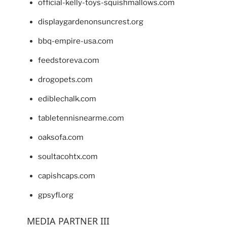
official-kelly-toys-squishmallows.com
displaygardenonsuncrest.org
bbq-empire-usa.com
feedstoreva.com
drogopets.com
ediblechalk.com
tabletennisnearme.com
oaksofa.com
soultacohtx.com
capishcaps.com
gpsyfl.org
MEDIA PARTNER III