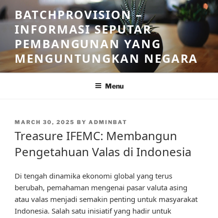
Skip
BATCHPROVISION –
to
INFORMASI SEPUTAR
content
PEMBANGUNAN YANG
MENGUNTUNGKAN NEGARA
Menu
POSTED
MARCH 30, 2025
BY
ADMINBAT
ON
Treasure IFEMC: Membangun
Pengetahuan Valas di Indonesia
Di tengah dinamika ekonomi global yang terus
berubah, pemahaman mengenai pasar valuta asing
atau valas menjadi semakin penting untuk masyarakat
Indonesia. Salah satu inisiatif yang hadir untuk