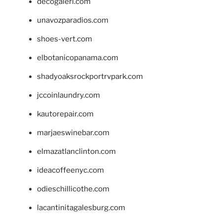
decogaleri.com
unavozparadios.com
shoes-vert.com
elbotanicopanama.com
shadyoaksrockportrvpark.com
jccoinlaundry.com
kautorepair.com
marjaeswinebar.com
elmazatlanclinton.com
ideacoffeenyc.com
odieschillicothe.com
lacantinitagalesburg.com