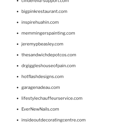
cinderella-support.com
bigpinkrestaurant.com
inspirehuahin.com
memmingerspainting.com
jeremypbeasley.com
thesandwichdepotcos.com
drgiggleshouseofpain.com
hotflashdesigns.com
garagenadeau.com
lifestylechauffeurservice.com
EverNewNails.com
insideoutdecoratingcentre.com