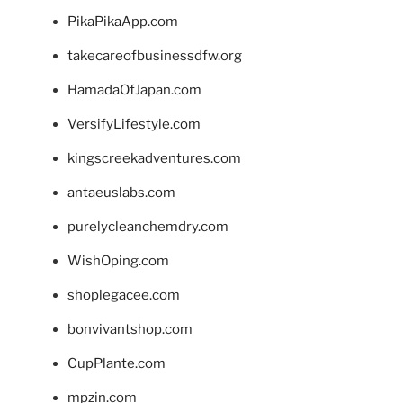
PikaPikaApp.com
takecareofbusinessdfw.org
HamadaOfJapan.com
VersifyLifestyle.com
kingscreekadventures.com
antaeuslabs.com
purelycleanchemdry.com
WishOping.com
shoplegacee.com
bonvivantshop.com
CupPlante.com
mpzin.com