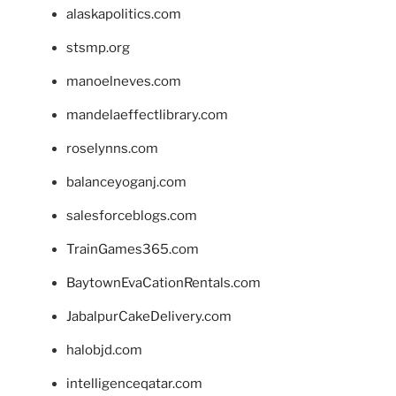
alaskapolitics.com
stsmp.org
manoelneves.com
mandelaeffectlibrary.com
roselynns.com
balanceyoganj.com
salesforceblogs.com
TrainGames365.com
BaytownEvaCationRentals.com
JabalpurCakeDelivery.com
halobjd.com
intelligenceqatar.com