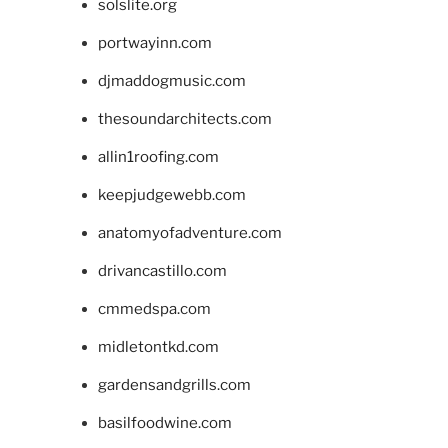
solslite.org
portwayinn.com
djmaddogmusic.com
thesoundarchitects.com
allin1roofing.com
keepjudgewebb.com
anatomyofadventure.com
drivancastillo.com
cmmedspa.com
midletontkd.com
gardensandgrills.com
basilfoodwine.com