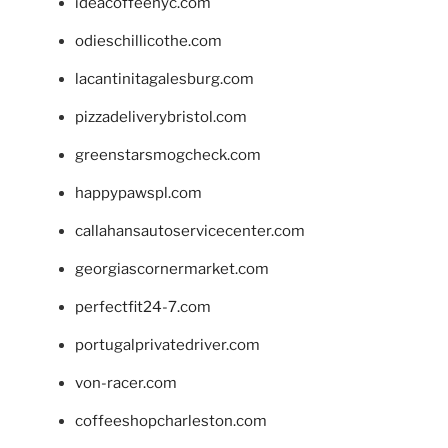
ideacoffeenyc.com
odieschillicothe.com
lacantinitagalesburg.com
pizzadeliverybristol.com
greenstarsmogcheck.com
happypawspl.com
callahansautoservicecenter.com
georgiascornermarket.com
perfectfit24-7.com
portugalprivatedriver.com
von-racer.com
coffeeshopcharleston.com