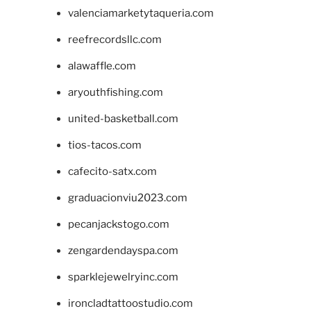
valenciamarketytaqueria.com
reefrecordsllc.com
alawaffle.com
aryouthfishing.com
united-basketball.com
tios-tacos.com
cafecito-satx.com
graduacionviu2023.com
pecanjackstogo.com
zengardendayspa.com
sparklejewelryinc.com
ironcladtattoostudio.com