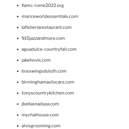
fiamc-rome2022.org
mariceworldessentials.com
lafisheriarestaurant.com
915jazzandmore.com
aguadulce-countryfair.com
jakehovis.com
bosswingsduluth.com
birminghamautocare.com
tonyscountrykitchen.com
jbellasnailspa.com
mychaihouse.com
alvisgrooming.com