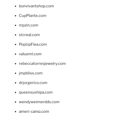
bonvivantshop.com
CupPlante.com
mpzin.com
stcreal.com
PopUpFlea.com
valueml.com
rebeccatorresjewelry.com
jmpbliss.com
drjorgerico.com
queensushipa.com
wendyweimerdds.com
ameri-camp.com