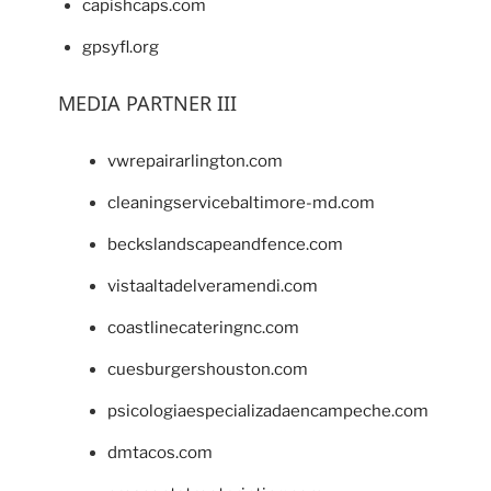
capishcaps.com
gpsyfl.org
MEDIA PARTNER III
vwrepairarlington.com
cleaningservicebaltimore-md.com
beckslandscapeandfence.com
vistaaltadelveramendi.com
coastlinecateringnc.com
cuesburgershouston.com
psicologiaespecializadaencampeche.com
dmtacos.com