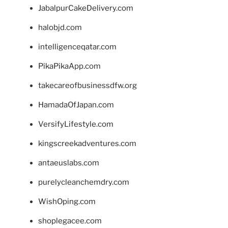
JabalpurCakeDelivery.com
halobjd.com
intelligenceqatar.com
PikaPikaApp.com
takecareofbusinessdfw.org
HamadaOfJapan.com
VersifyLifestyle.com
kingscreekadventures.com
antaeuslabs.com
purelycleanchemdry.com
WishOping.com
shoplegacee.com