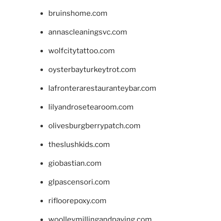
bruinshome.com
annascleaningsvc.com
wolfcitytattoo.com
oysterbayturkeytrot.com
lafronterarestauranteybar.com
lilyandrosetearoom.com
olivesburgberrypatch.com
theslushkids.com
giobastian.com
glpascensori.com
rifloorepoxy.com
woolleymillingandpaving.com