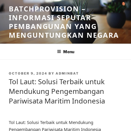
Skip
BATCHPROVISION –
to
INFORMASI SEPUTAR
content
PEMBANGUNAN YANG
MENGUNTUNGKAN NEGARA
Menu
POSTED
OCTOBER 9, 2024
BY
ADMINBAT
ON
Tol Laut: Solusi Terbaik untuk
Mendukung Pengembangan
Pariwisata Maritim Indonesia
Tol Laut: Solusi Terbaik untuk Mendukung
Pengembangan Pariwisata Maritim Indonesia