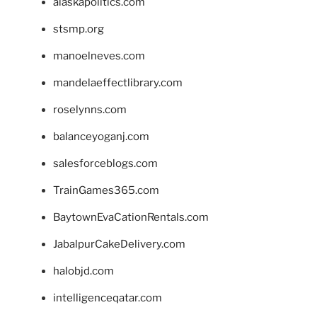
alaskapolitics.com
stsmp.org
manoelneves.com
mandelaeffectlibrary.com
roselynns.com
balanceyoganj.com
salesforceblogs.com
TrainGames365.com
BaytownEvaCationRentals.com
JabalpurCakeDelivery.com
halobjd.com
intelligenceqatar.com