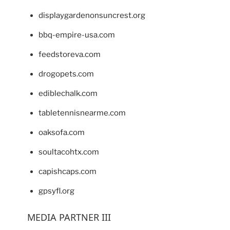
displaygardenonsuncrest.org
bbq-empire-usa.com
feedstoreva.com
drogopets.com
ediblechalk.com
tabletennisnearme.com
oaksofa.com
soultacohtx.com
capishcaps.com
gpsyfl.org
MEDIA PARTNER III