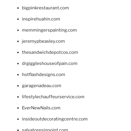
bigpinkrestaurant.com
inspirehuahin.com
memmingerspainting.com
jeremypbeasley.com
thesandwichdepotcos.com
drgiggleshouseofpain.com
hotflashdesigns.com
garagenadeau.com
lifestylechauffeurservice.com
EverNewNails.com
insideoutdecoratingcentre.com
salvatoresinpoint.com