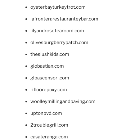
oysterbayturkeytrot.com
lafronterarestauranteybar.com
lilyandrosetearoom.com
olivesburgberrypatch.com
theslushkids.com
giobastian.com
glpascensori.com
rifloorepoxy.com
woolleymillingandpaving.com
uptonpvd.com
2troublegrill.com
casateranga.com