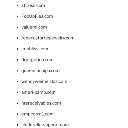
stcreal.com
PopUpFlea.com
valueml.com
rebeccatorresjewelry.com
jmpbliss.com
drjorgerico.com
queensushipa.com
wendyweimerdds.com
ameri-camp.com
hrsreceivables.com
empconst1.com
cinderella-support.com