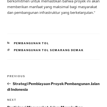
berkomitmen untuk memastikan bahwa proyek ini akan
memberikan manfaat yang maksimal bagi masyarakat
dan pembangunan infrastruktur yang berkelanjutan.”
CATEGORIES
PEMBANGUNAN TOL
TAGS
PEMBANGUNAN TOL SEMARANG DEMAK
Post
Previous
PREVIOUS
navigation
Post
Strategi Pembiayaan Proyek Pembangunan Jalan
di Indonesia
Next
NEXT
Post