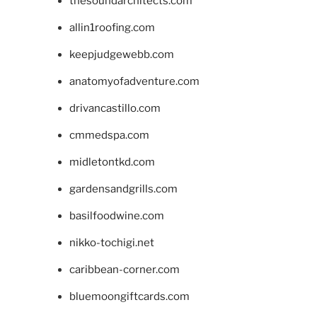
thesoundarchitects.com
allin1roofing.com
keepjudgewebb.com
anatomyofadventure.com
drivancastillo.com
cmmedspa.com
midletontkd.com
gardensandgrills.com
basilfoodwine.com
nikko-tochigi.net
caribbean-corner.com
bluemoongiftcards.com