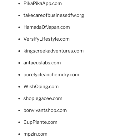
PikaPikaApp.com
takecareofbusinessdfw.org
HamadaOfJapan.com
VersifyLifestyle.com
kingscreekadventures.com
antaeuslabs.com
purelycleanchemdry.com
WishOping.com
shoplegacee.com
bonvivantshop.com
CupPlante.com
mpzin.com