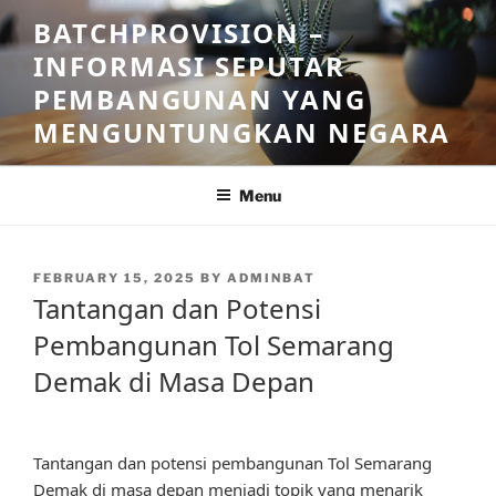
Skip
BATCHPROVISION –
to
INFORMASI SEPUTAR
content
PEMBANGUNAN YANG
MENGUNTUNGKAN NEGARA
Menu
POSTED
FEBRUARY 15, 2025
BY
ADMINBAT
ON
Tantangan dan Potensi
Pembangunan Tol Semarang
Demak di Masa Depan
Tantangan dan potensi pembangunan Tol Semarang
Demak di masa depan menjadi topik yang menarik