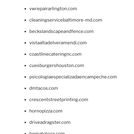
vwrepairarlington.com
cleaningservicebaltimore-md.com
beckslandscapeandfence.com
vistaaltadelveramendi.com
coastlinecateringnc.com
cuesburgershouston.com
psicologiaespecializadaencampeche.com
dmtacos.com
crescentstreetprinting.com
hornopizza.com
driveadragster.com
hematologa.com