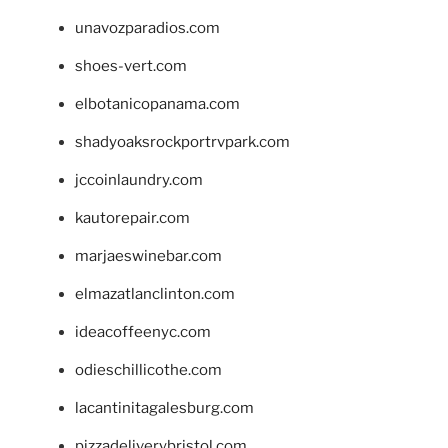
unavozparadios.com
shoes-vert.com
elbotanicopanama.com
shadyoaksrockportrvpark.com
jccoinlaundry.com
kautorepair.com
marjaeswinebar.com
elmazatlanclinton.com
ideacoffeenyc.com
odieschillicothe.com
lacantinitagalesburg.com
pizzadeliverybristol.com