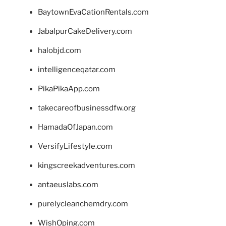
BaytownEvaCationRentals.com
JabalpurCakeDelivery.com
halobjd.com
intelligenceqatar.com
PikaPikaApp.com
takecareofbusinessdfw.org
HamadaOfJapan.com
VersifyLifestyle.com
kingscreekadventures.com
antaeuslabs.com
purelycleanchemdry.com
WishOping.com