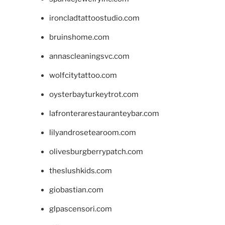
ironcladtattoostudio.com
bruinshome.com
annascleaningsvc.com
wolfcitytattoo.com
oysterbayturkeytrot.com
lafronterarestauranteybar.com
lilyandrosetearoom.com
olivesburgberrypatch.com
theslushkids.com
giobastian.com
glpascensori.com