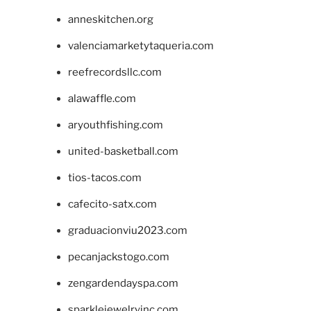
anneskitchen.org
valenciamarketytaqueria.com
reefrecordsllc.com
alawaffle.com
aryouthfishing.com
united-basketball.com
tios-tacos.com
cafecito-satx.com
graduacionviu2023.com
pecanjackstogo.com
zengardendayspa.com
sparklejewelryinc.com