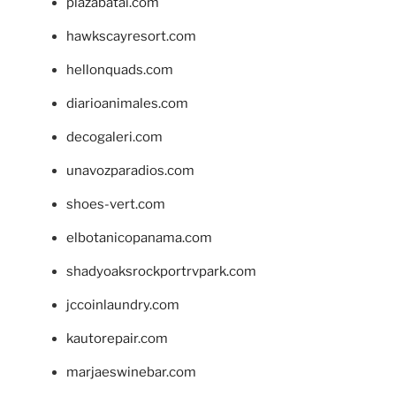
plazabatai.com
hawkscayresort.com
hellonquads.com
diarioanimales.com
decogaleri.com
unavozparadios.com
shoes-vert.com
elbotanicopanama.com
shadyoaksrockportrvpark.com
jccoinlaundry.com
kautorepair.com
marjaeswinebar.com