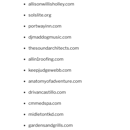
allisonwillisholley.com
solslite.org
portwayinn.com
djmaddogmusic.com
thesoundarchitects.com
allin1roofing.com
keepjudgewebb.com
anatomyofadventure.com
drivancastillo.com
cmmedspa.com
midletontkd.com
gardensandgrills.com