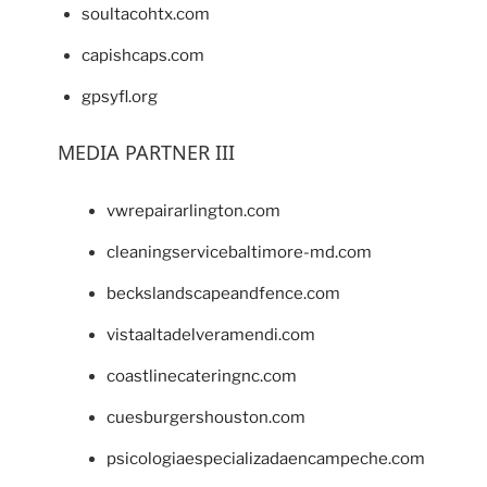
soultacohtx.com
capishcaps.com
gpsyfl.org
MEDIA PARTNER III
vwrepairarlington.com
cleaningservicebaltimore-md.com
beckslandscapeandfence.com
vistaaltadelveramendi.com
coastlinecateringnc.com
cuesburgershouston.com
psicologiaespecializadaencampeche.com