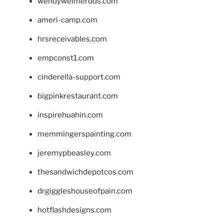
wendyweimerdds.com
ameri-camp.com
hrsreceivables.com
empconst1.com
cinderella-support.com
bigpinkrestaurant.com
inspirehuahin.com
memmingerspainting.com
jeremypbeasley.com
thesandwichdepotcos.com
drgiggleshouseofpain.com
hotflashdesigns.com