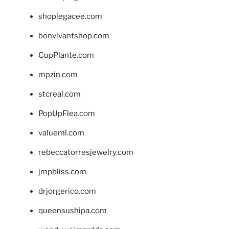
shoplegacee.com
bonvivantshop.com
CupPlante.com
mpzin.com
stcreal.com
PopUpFlea.com
valueml.com
rebeccatorresjewelry.com
jmpbliss.com
drjorgerico.com
queensushipa.com