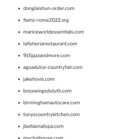
donglaishun-order.com
fiamc-rome2022.org
mariceworldessentials.com
lafisheriarestaurant.com
915jazzandmore.com
aguadulce-countryfair.com
jakehovis.com
bosswingsduluth.com
birminghamautocare.com
tonyscountrykitchen.com
jbellasnailspa.com
mychaihouse.com