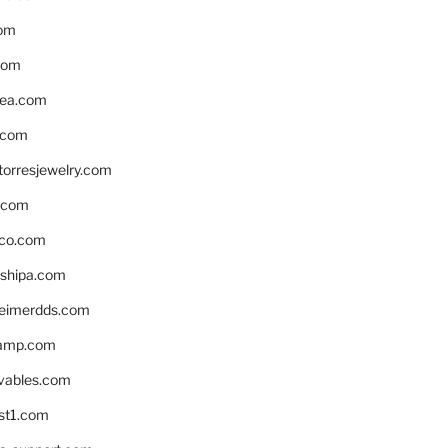
om
com
ea.com
.com
torresjewelry.com
s.com
ico.com
shipa.com
eimerdds.com
camp.com
ivables.com
st1.com