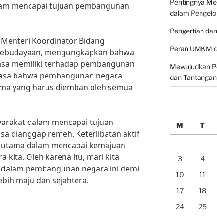
Pentingnya M
lam mencapai tujuan pembangunan
dalam Pengelo
Pengertian da
, Menteri Koordinator Bidang
Peran UMKM da
Kebudayaan, mengungkapkan bahwa
rasa memiliki terhadap pembangunan
Mewujudkan Pe
erasa bahwa pembangunan negara
dan Tantangan
ama yang harus diemban oleh semua
arakat dalam mencapai tujuan
M
T
a dianggap remeh. Keterlibatan aktif
 utama dalam mencapai kemajuan
 kita. Oleh karena itu, mari kita
3
4
 dalam pembangunan negara ini demi
10
11
ebih maju dan sejahtera.
17
18
24
25