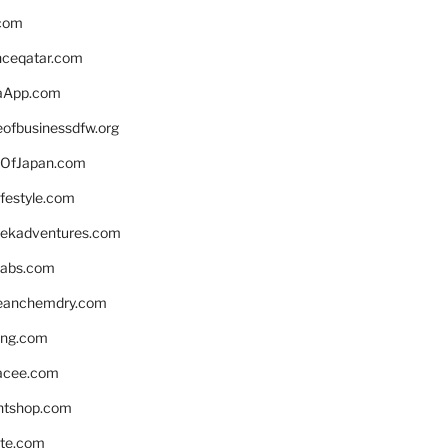
.com
enceqatar.com
aApp.com
eofbusinessdfw.org
OfJapan.com
ifestyle.com
eekadventures.com
labs.com
leanchemdry.com
ing.com
acee.com
ntshop.com
te.com