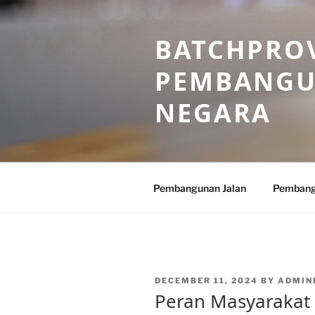
Skip
to
BATCHPROV
content
PEMBANGU
NEGARA
Pembangunan Jalan
Pembang
POSTED
DECEMBER 11, 2024
BY
ADMIN
ON
Peran Masyarakat