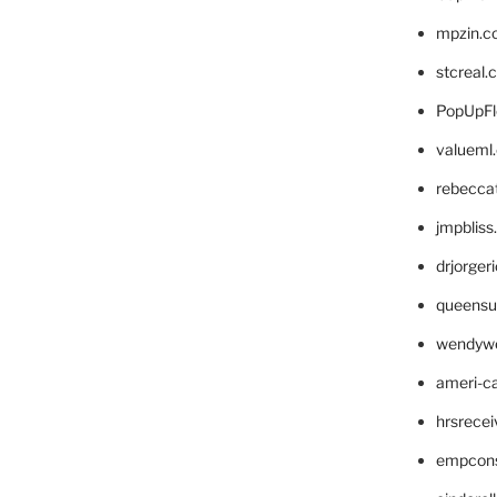
mpzin.c
stcreal.
PopUpFl
valueml
rebecca
jmpblis
drjorger
queensu
wendyw
ameri-
hrsrece
empcon