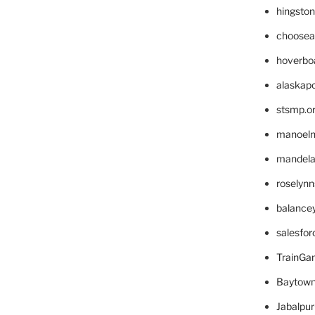
hingsto
choosea
hoverbo
alaskapo
stsmp.o
manoel
mandelae
roselyn
balance
salesfo
TrainG
Baytown
Jabalpu