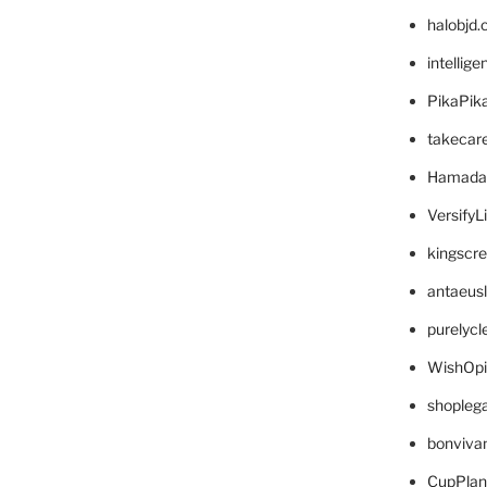
halobjd
intellig
PikaPik
takecar
Hamada
VersifyL
kingscr
antaeus
purelyc
WishOp
shopleg
bonviva
CupPlan