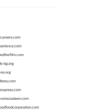
hcareers.com
xperience.com
edthefilm.com
ds-bg.org
ves.org
tees.com
rsexpress.com
venezuelaen.com
oodfoodcorporation.com