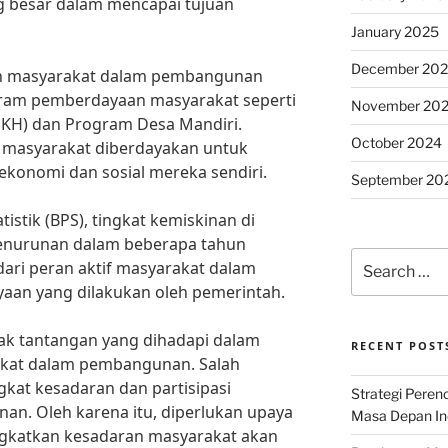
g besar dalam mencapai tujuan
January 2025
December 20
ran masyarakat dalam pembangunan
gram pemberdayaan masyarakat seperti
November 20
KH) dan Program Desa Mandiri.
October 2024
, masyarakat diberdayakan untuk
konomi dan sosial mereka sendiri.
September 20
istik (BPS), tingkat kemiskinan di
penurunan dalam beberapa tahun
Search
s dari peran aktif masyarakat dalam
for:
an yang dilakukan oleh pemerintah.
k tantangan yang dihadapi dalam
RECENT POST
kat dalam pembangunan. Salah
gkat kesadaran dan partisipasi
Strategi Per
n. Oleh karena itu, diperlukan upaya
Masa Depan Ind
ngkatkan kesadaran masyarakat akan