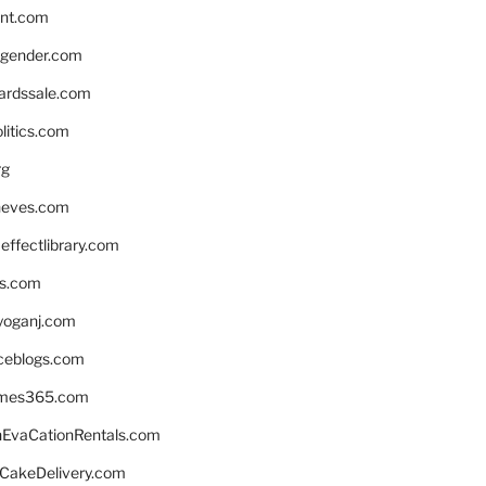
nnt.com
gender.com
ardssale.com
litics.com
rg
neves.com
ffectlibrary.com
ns.com
yoganj.com
rceblogs.com
ames365.com
EvaCationRentals.com
rCakeDelivery.com