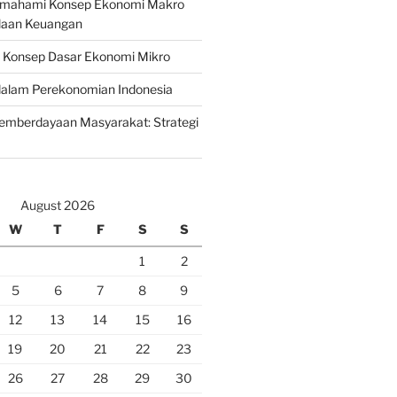
emahami Konsep Ekonomi Makro
laan Keuangan
n Konsep Dasar Ekonomi Mikro
lam Perekonomian Indonesia
mberdayaan Masyarakat: Strategi
August 2026
W
T
F
S
S
1
2
5
6
7
8
9
12
13
14
15
16
19
20
21
22
23
26
27
28
29
30