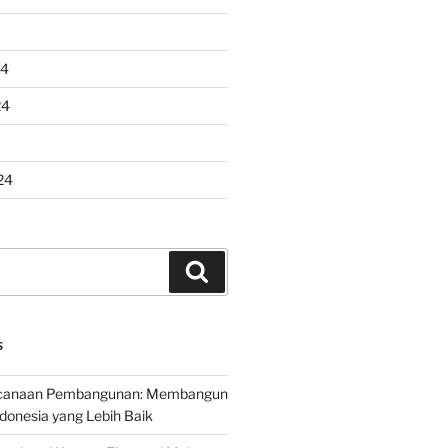
24
24
24
Search
S
encanaan Pembangunan: Membangun
onesia yang Lebih Baik