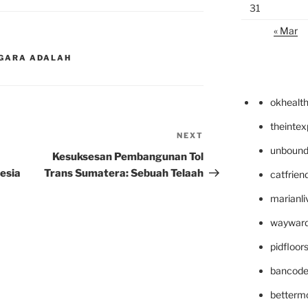
31
« Mar
GARA ADALAH
okhealt
theinte
NEXT
Next
unbound
Post
Kesuksesan Pembangunan Tol
esia
Trans Sumatera: Sebuah Telaah
catfrien
marianli
wayward
pidfloo
bancode
betterm