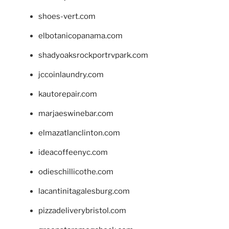
shoes-vert.com
elbotanicopanama.com
shadyoaksrockportrvpark.com
jccoinlaundry.com
kautorepair.com
marjaeswinebar.com
elmazatlanclinton.com
ideacoffeenyc.com
odieschillicothe.com
lacantinitagalesburg.com
pizzadeliverybristol.com