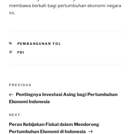
membawa berkah bagi pertumbuhan ekonomi negara
ini.
CATEGORIES
PEMBANGUNAN TOL
TAGS
FDI
Post
Previous
PREVIOUS
navigation
Post
Pentingnya Investasi Asing bagi Pertumbuhan
Ekonomi Indonesia
Next
NEXT
Post
Peran Kebijakan Fiskal dalam Mendorong
Pertumbuhan Ekonomi di Indonesia