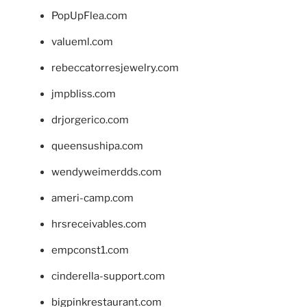
PopUpFlea.com
valueml.com
rebeccatorresjewelry.com
jmpbliss.com
drjorgerico.com
queensushipa.com
wendyweimerdds.com
ameri-camp.com
hrsreceivables.com
empconst1.com
cinderella-support.com
bigpinkrestaurant.com