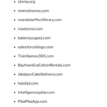
stsmp.org
manoelneves.com
mandelaeffectlibrary.com
roselynns.com
balanceyoganj.com
salesforceblogs.com
TrainGames365.com
BaytownEvaCationRentals.com
JabalpurCakeDelivery.com
halobjd.com
intelligenceqatar.com
PikaPikaApp.com