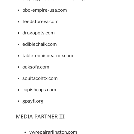
bbq-empire-usa.com
feedstoreva.com
drogopets.com
ediblechalk.com
tabletennisnearme.com
oaksofa.com
soultacohtx.com
capishcaps.com
gpsyfl.org
MEDIA PARTNER III
vwrepairarlington.com