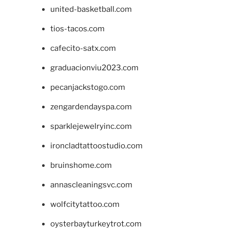
united-basketball.com
tios-tacos.com
cafecito-satx.com
graduacionviu2023.com
pecanjackstogo.com
zengardendayspa.com
sparklejewelryinc.com
ironcladtattoostudio.com
bruinshome.com
annascleaningsvc.com
wolfcitytattoo.com
oysterbayturkeytrot.com