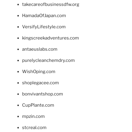
takecareofbusinessdfw.org
HamadaOfJapan.com
VersifyLifestyle.com
kingscreekadventures.com
antaeuslabs.com
purelycleanchemdry.com
WishOping.com
shoplegacee.com
bonvivantshop.com
CupPlante.com
mpzin.com
stcreal.com