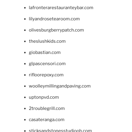
lafronterarestauranteybar.com
lilyandrosetearoom.com
olivesburgberrypatch.com
theslushkids.com
giobastian.com
glpascensori.com
rifloorepoxy.com
woolleymillingandpaving.com
uptonpvd.com
2troublegrill.com
casateranga.com
sticksandstonesstudiooh.com