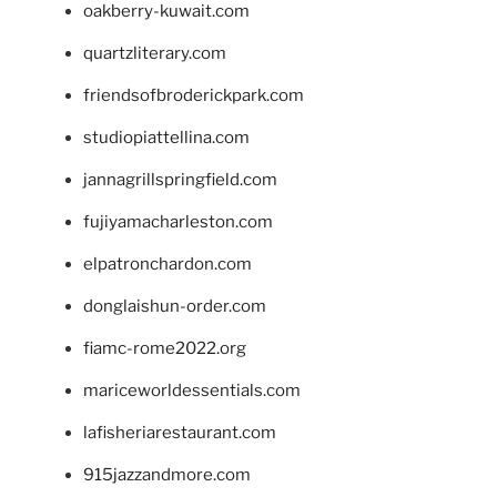
oakberry-kuwait.com
quartzliterary.com
friendsofbroderickpark.com
studiopiattellina.com
jannagrillspringfield.com
fujiyamacharleston.com
elpatronchardon.com
donglaishun-order.com
fiamc-rome2022.org
mariceworldessentials.com
lafisheriarestaurant.com
915jazzandmore.com