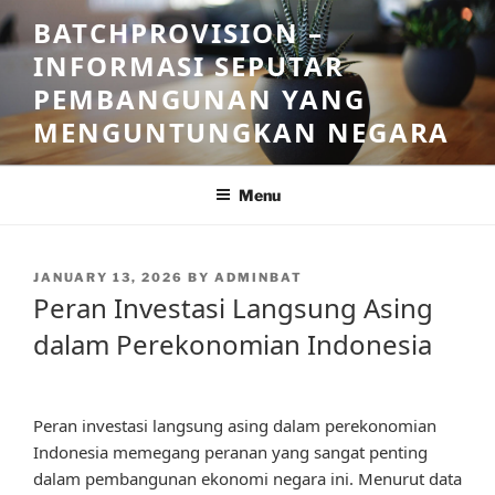
Skip
BATCHPROVISION –
to
INFORMASI SEPUTAR
content
PEMBANGUNAN YANG
MENGUNTUNGKAN NEGARA
Menu
POSTED
JANUARY 13, 2026
BY
ADMINBAT
ON
Peran Investasi Langsung Asing
dalam Perekonomian Indonesia
Peran investasi langsung asing dalam perekonomian
Indonesia memegang peranan yang sangat penting
dalam pembangunan ekonomi negara ini. Menurut data