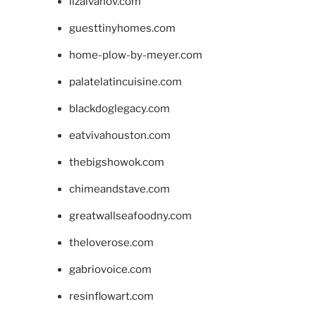
lizaivanov.com
guesttinyhomes.com
home-plow-by-meyer.com
palatelatincuisine.com
blackdoglegacy.com
eatvivahouston.com
thebigshowok.com
chimeandstave.com
greatwallseafoodny.com
theloverose.com
gabriovoice.com
resinflowart.com