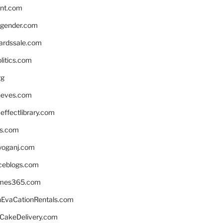
nnt.com
gender.com
ardssale.com
litics.com
rg
neves.com
ffectlibrary.com
ns.com
yoganj.com
rceblogs.com
ames365.com
EvaCationRentals.com
rCakeDelivery.com