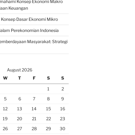
emahami Konsep Ekonomi Makro
laan Keuangan
n Konsep Dasar Ekonomi Mikro
lam Perekonomian Indonesia
mberdayaan Masyarakat: Strategi
August 2026
W
T
F
S
S
1
2
5
6
7
8
9
12
13
14
15
16
19
20
21
22
23
26
27
28
29
30