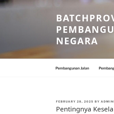
Skip
to
BATCHPROV
content
PEMBANGU
NEGARA
Pembangunan Jalan
Pembang
POSTED
FEBRUARY 28, 2025
BY
ADMIN
ON
Pentingnya Kesel