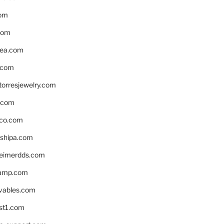
om
com
ea.com
.com
torresjewelry.com
s.com
ico.com
shipa.com
eimerdds.com
camp.com
ivables.com
st1.com