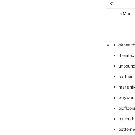
31
« Mar
okhealt
theinte
unbound
catfrien
marianli
wayward
pidfloo
bancode
betterm