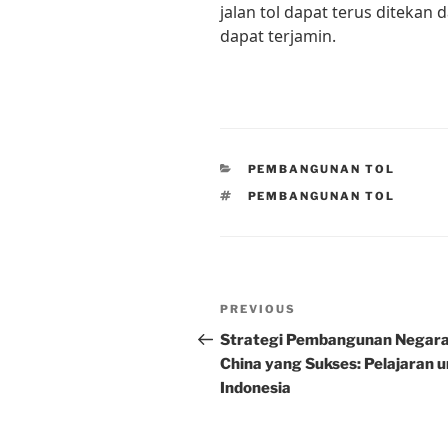
jalan tol dapat terus ditekan
dapat terjamin.
CATEGORIES
PEMBANGUNAN TOL
TAGS
PEMBANGUNAN TOL
Post
Previous
PREVIOUS
navigation
Post
Strategi Pembangunan Negar
China yang Sukses: Pelajaran 
Indonesia