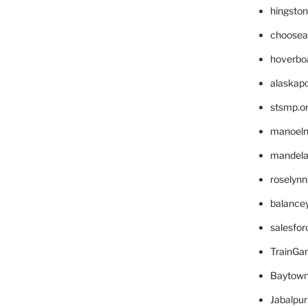
hingsto
choosea
hoverbo
alaskapo
stsmp.o
manoel
mandelae
roselyn
balance
salesfo
TrainG
Baytown
Jabalpu