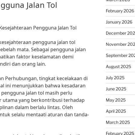
gguna Jalan Tol
February 2026
January 2026
Kesejahteraan Pengguna Jalan Tol
December 20
esejahteraan pengguna jalan tol
November 20
ebelah mata. Sebagai pengguna jalan
September 20
rhatikan faktor keselamatan demi
ndiri dan orang lain.
August 2025
July 2025
n Perhubungan, tingkat kecelakaan di
. Hal ini menunjukkan bahwa kesadaran
June 2025
pengguna jalan tol masih perlu
or utama yang berkontribusi terhadap
May 2025
linan dalam berlalu lintas. Oleh
April 2025
untuk selalu mentaati aturan dan tanda-
March 2025
February 2025