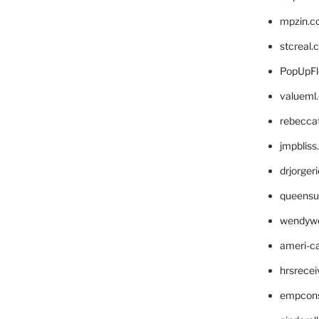
mpzin.c
stcreal.
PopUpFl
valueml
rebecca
jmpblis
drjorger
queensu
wendyw
ameri-
hrsrece
empcon