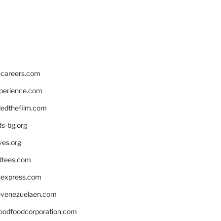
hcareers.com
xperience.com
edthefilm.com
ds-bg.org
ves.org
tees.com
rsexpress.com
venezuelaen.com
oodfoodcorporation.com