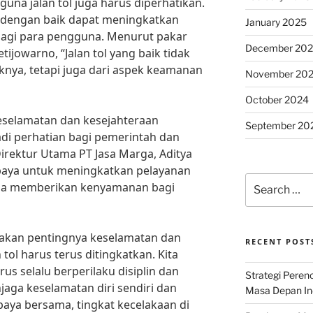
guna jalan tol juga harus diperhatikan.
at dengan baik dapat meningkatkan
January 2025
gi para pengguna. Menurut pakar
December 20
etijowarno, “Jalan tol yang baik tidak
siknya, tetapi juga dari aspek keamanan
November 20
October 2024
keselamatan dan kesejahteraan
September 20
adi perhatian bagi pemerintah dan
Direktur Utama PT Jasa Marga, Aditya
paya untuk meningkatkan pelayanan
Search
una memberikan kenyamanan bagi
for:
akan pentingnya keselamatan dan
RECENT POST
tol harus terus ditingkatkan. Kita
us selalu berperilaku disiplin dan
Strategi Per
aga keselamatan diri sendiri dan
Masa Depan Ind
aya bersama, tingkat kecelakaan di