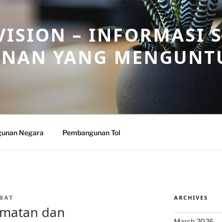
ISION – INFORMASI 
NAN YANG MENGUNT
unan Negara
Pembangunan Tol
ARCHIVES
BAT
amatan dan
March 2026