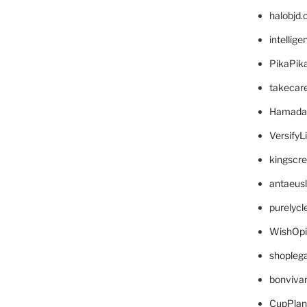
halobjd
intellig
PikaPik
takecar
Hamada
VersifyL
kingscr
antaeus
purelyc
WishOp
shopleg
bonviva
CupPlan