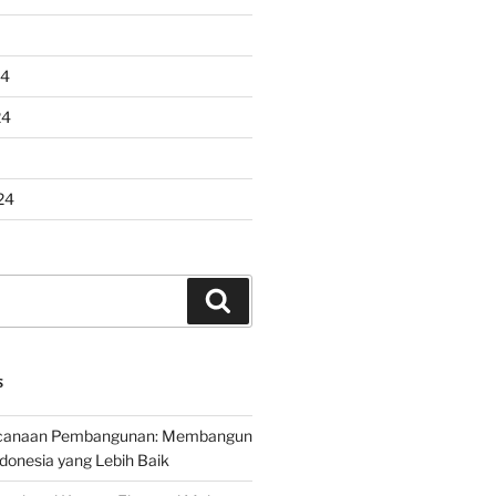
24
24
24
Search
S
encanaan Pembangunan: Membangun
onesia yang Lebih Baik