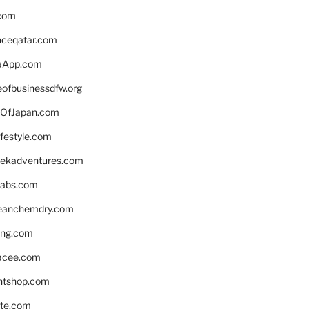
.com
enceqatar.com
aApp.com
eofbusinessdfw.org
OfJapan.com
ifestyle.com
eekadventures.com
labs.com
leanchemdry.com
ing.com
acee.com
ntshop.com
te.com