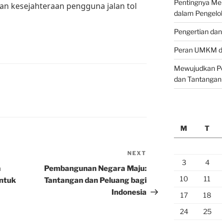
Pentingnya M
 dan kesejahteraan pengguna jalan tol
dalam Pengelo
Pengertian da
Peran UMKM da
Mewujudkan Pe
dan Tantangan
M
T
NEXT
Next
3
4
Post
a
Pembangunan Negara Maju:
10
11
untuk
Tantangan dan Peluang bagi
Indonesia
17
18
24
25