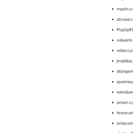
mpzin.c
stcreal.
PopUpFl
valueml
rebecca
jmpblis
drjorger
queensu
wendyw
ameri-
hrsrece
empcon