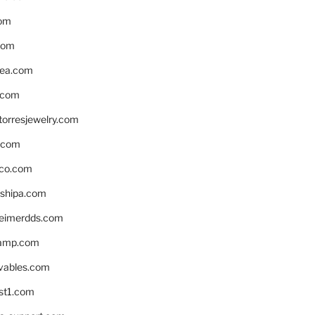
om
com
ea.com
.com
torresjewelry.com
s.com
ico.com
shipa.com
eimerdds.com
camp.com
ivables.com
st1.com