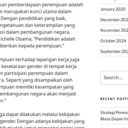
kukan pemberdayaan perempuan adalah
January 2025
kan merupakan kunci utama dalam
engan pendidikan yang baik,
December 20
engetahuan dan keterampilan yang
November 20
busi dalam pembangunan negara.
Michelle Obama, “Pendidikan adalah
October 2024
 diberikan kepada perempuan.”
September 20
empuan terhadap lapangan kerja juga
 kesetaraan gender di tempat kerja
 partisipasi perempuan dalam
Search
. Seperti yang disampaikan oleh
for:
rempuan memiliki kesempatan yang
 pembangunan negara akan menjadi
RECENT POST
n.”
Strategi Per
 dapat dilakukan melalui kebijakan
Masa Depan Ind
gender. Dengan adanya kebijakan yang