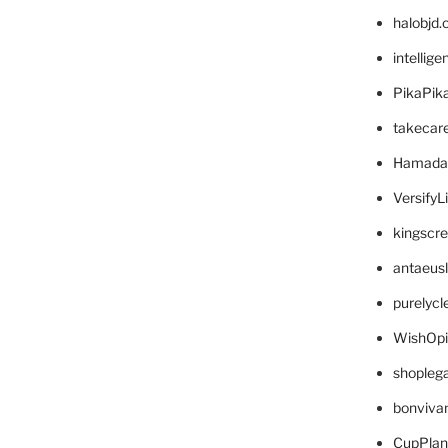
halobjd
intellig
PikaPik
takecar
Hamada
VersifyL
kingscr
antaeus
purelyc
WishOp
shopleg
bonviva
CupPlan