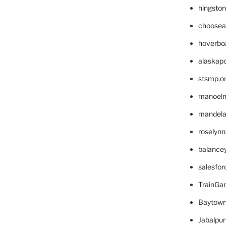
hingsto
choosea
hoverbo
alaskapo
stsmp.o
manoel
mandelae
roselyn
balance
salesfo
TrainG
Baytown
Jabalpu