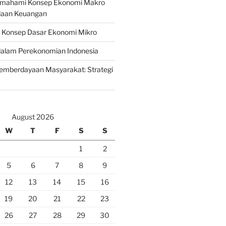
emahami Konsep Ekonomi Makro
laan Keuangan
n Konsep Dasar Ekonomi Mikro
lam Perekonomian Indonesia
mberdayaan Masyarakat: Strategi
August 2026
W
T
F
S
S
1
2
5
6
7
8
9
12
13
14
15
16
19
20
21
22
23
26
27
28
29
30