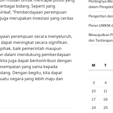
ebih mudah untuk mencapai posisi yang
Pentingnya M
erbagai bidang. Seperti yang
dalam Pengelo
 Sirleaf, “Pemberdayaan perempuan
Pengertian da
i juga merupakan investasi yang cerdas
Peran UMKM da
Mewujudkan Pe
yaan perempuan secara menyeluruh,
dan Tantangan
dapat meningkat secara signifikan.
 pihak, baik pemerintah maupun
kan dalam mendukung pemberdayaan
 kita juga dapat berkontribusi dengan
M
T
esempatan yang sama kepada
dang. Dengan begitu, kita dapat
atu negara yang lebih maju dan
3
4
10
11
17
18
24
25