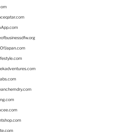
.com
enceqatar.com
aApp.com
eofbusinessdfw.org
OfJapan.com
ifestyle.com
eekadventures.com
labs.com
leanchemdry.com
ing.com
acee.com
ntshop.com
te.com