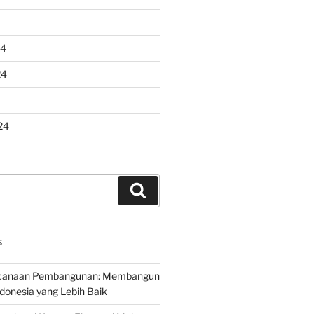
24
24
24
Search
S
encanaan Pembangunan: Membangun
onesia yang Lebih Baik