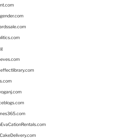
nnt.com
gender.com
ardssale.com
litics.com
rg
neves.com
ffectlibrary.com
ns.com
yoganj.com
rceblogs.com
ames365.com
EvaCationRentals.com
rCakeDelivery.com