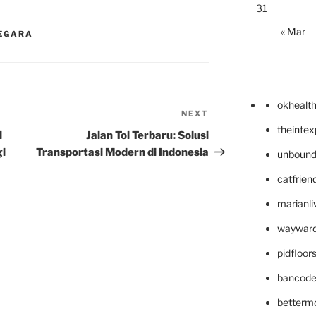
31
« Mar
EGARA
okhealt
NEXT
Next
theinte
Post
l
Jalan Tol Terbaru: Solusi
gi
Transportasi Modern di Indonesia
unbound
catfrien
marianli
wayward
pidfloo
bancode
betterm