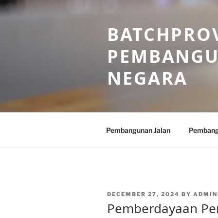
Skip
to
BATCHPROV
content
PEMBANGU
NEGARA
Pembangunan Jalan
Pembang
POSTED
DECEMBER 27, 2024
BY
ADMIN
ON
Pemberdayaan Pe