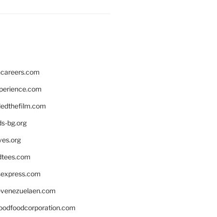
hcareers.com
xperience.com
edthefilm.com
ds-bg.org
ves.org
tees.com
rsexpress.com
venezuelaen.com
oodfoodcorporation.com