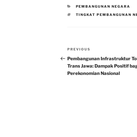
CATEGORIES
PEMBANGUNAN NEGARA
TAGS
TINGKAT PEMBANGUNAN N
Post
Previous
PREVIOUS
navigation
Post
Pembangunan Infrastruktur To
Trans Jawa: Dampak Positif ba
Perekonomian Nasional