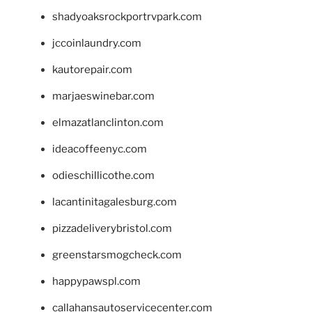
shadyoaksrockportrvpark.com
jccoinlaundry.com
kautorepair.com
marjaeswinebar.com
elmazatlanclinton.com
ideacoffeenyc.com
odieschillicothe.com
lacantinitagalesburg.com
pizzadeliverybristol.com
greenstarsmogcheck.com
happypawspl.com
callahansautoservicecenter.com