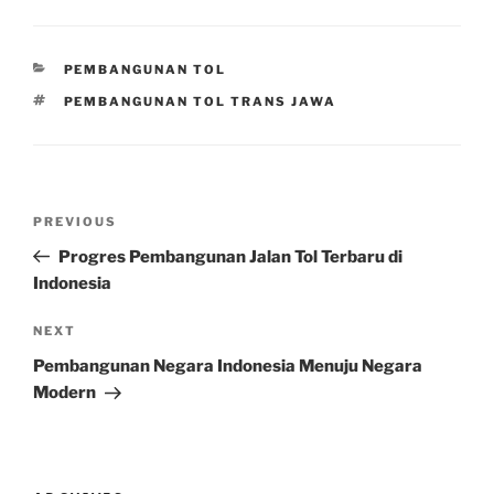
CATEGORIES
PEMBANGUNAN TOL
TAGS
PEMBANGUNAN TOL TRANS JAWA
Post
Previous
PREVIOUS
navigation
Post
Progres Pembangunan Jalan Tol Terbaru di
Indonesia
Next
NEXT
Post
Pembangunan Negara Indonesia Menuju Negara
Modern