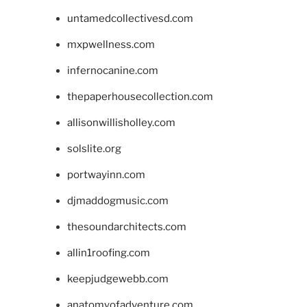
untamedcollectivesd.com
mxpwellness.com
infernocanine.com
thepaperhousecollection.com
allisonwillisholley.com
solslite.org
portwayinn.com
djmaddogmusic.com
thesoundarchitects.com
allin1roofing.com
keepjudgewebb.com
anatomyofadventure.com