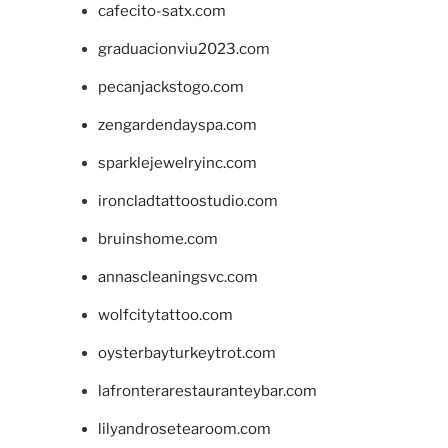
cafecito-satx.com
graduacionviu2023.com
pecanjackstogo.com
zengardendayspa.com
sparklejewelryinc.com
ironcladtattoostudio.com
bruinshome.com
annascleaningsvc.com
wolfcitytattoo.com
oysterbayturkeytrot.com
lafronterarestauranteybar.com
lilyandrosetearoom.com