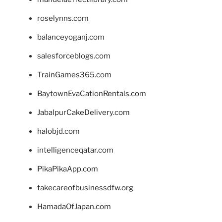
roselynns.com
balanceyoganj.com
salesforceblogs.com
TrainGames365.com
BaytownEvaCationRentals.com
JabalpurCakeDelivery.com
halobjd.com
intelligenceqatar.com
PikaPikaApp.com
takecareofbusinessdfw.org
HamadaOfJapan.com