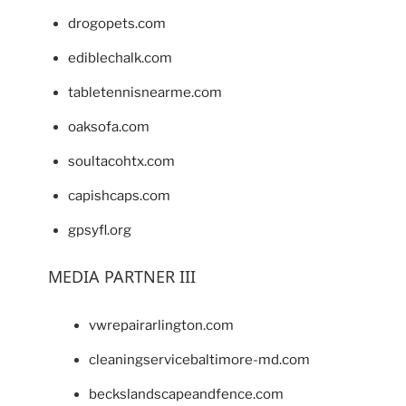
drogopets.com
ediblechalk.com
tabletennisnearme.com
oaksofa.com
soultacohtx.com
capishcaps.com
gpsyfl.org
MEDIA PARTNER III
vwrepairarlington.com
cleaningservicebaltimore-md.com
beckslandscapeandfence.com