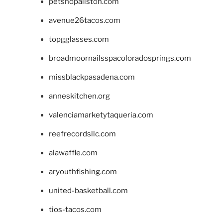
petshopallston.com
avenue26tacos.com
topgglasses.com
broadmoornailsspacoloradosprings.com
missblackpasadena.com
anneskitchen.org
valenciamarketytaqueria.com
reefrecordsllc.com
alawaffle.com
aryouthfishing.com
united-basketball.com
tios-tacos.com