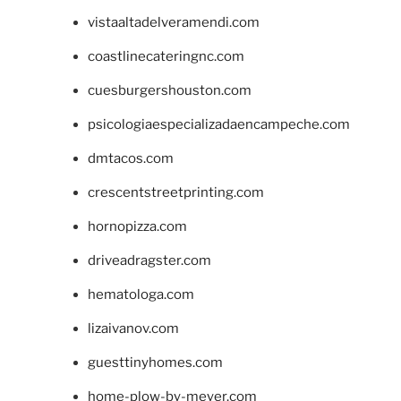
vistaaltadelveramendi.com
coastlinecateringnc.com
cuesburgershouston.com
psicologiaespecializadaencampeche.com
dmtacos.com
crescentstreetprinting.com
hornopizza.com
driveadragster.com
hematologa.com
lizaivanov.com
guesttinyhomes.com
home-plow-by-meyer.com