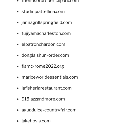
friendsofbroderickpark.com
studiopiattellina.com
jannagrillspringfield.com
fujiyamacharleston.com
elpatronchardon.com
donglaishun-order.com
fiamc-rome2022.org
mariceworldessentials.com
lafisheriarestaurant.com
915jazzandmore.com
aguadulce-countryfair.com
jakehovis.com