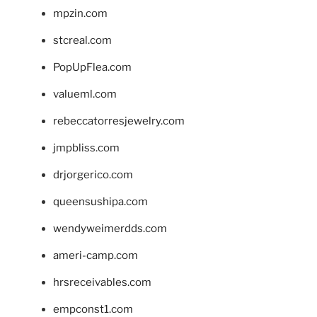
mpzin.com
stcreal.com
PopUpFlea.com
valueml.com
rebeccatorresjewelry.com
jmpbliss.com
drjorgerico.com
queensushipa.com
wendyweimerdds.com
ameri-camp.com
hrsreceivables.com
empconst1.com