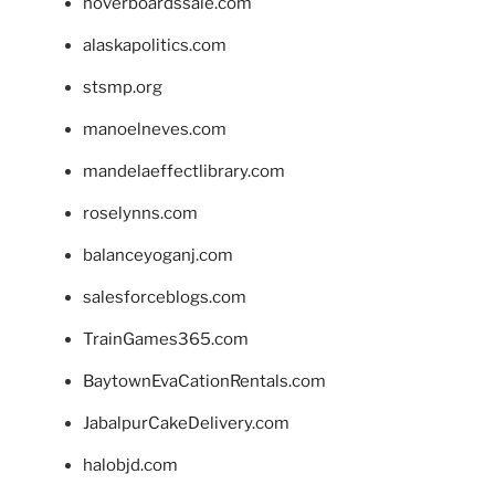
hoverboardssale.com
alaskapolitics.com
stsmp.org
manoelneves.com
mandelaeffectlibrary.com
roselynns.com
balanceyoganj.com
salesforceblogs.com
TrainGames365.com
BaytownEvaCationRentals.com
JabalpurCakeDelivery.com
halobjd.com