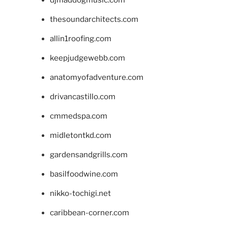
djmaddogmusic.com
thesoundarchitects.com
allin1roofing.com
keepjudgewebb.com
anatomyofadventure.com
drivancastillo.com
cmmedspa.com
midletontkd.com
gardensandgrills.com
basilfoodwine.com
nikko-tochigi.net
caribbean-corner.com