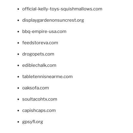
official-kelly-toys-squishmallows.com
displaygardenonsuncrest.org
bbq-empire-usa.com
feedstoreva.com
drogopets.com
ediblechalk.com
tabletennisnearme.com
oaksofa.com
soultacohtx.com
capishcaps.com
gpsyfl.org