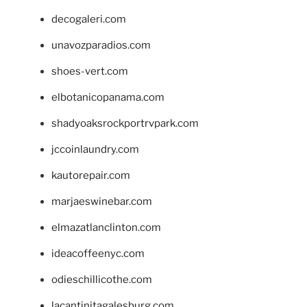
decogaleri.com
unavozparadios.com
shoes-vert.com
elbotanicopanama.com
shadyoaksrockportrvpark.com
jccoinlaundry.com
kautorepair.com
marjaeswinebar.com
elmazatlanclinton.com
ideacoffeenyc.com
odieschillicothe.com
lacantinitagalesburg.com