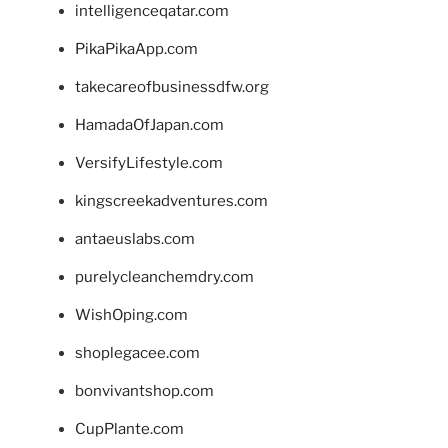
intelligenceqatar.com
PikaPikaApp.com
takecareofbusinessdfw.org
HamadaOfJapan.com
VersifyLifestyle.com
kingscreekadventures.com
antaeuslabs.com
purelycleanchemdry.com
WishOping.com
shoplegacee.com
bonvivantshop.com
CupPlante.com