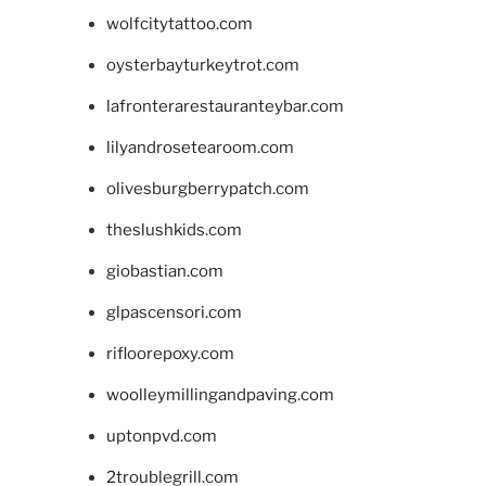
wolfcitytattoo.com
oysterbayturkeytrot.com
lafronterarestauranteybar.com
lilyandrosetearoom.com
olivesburgberrypatch.com
theslushkids.com
giobastian.com
glpascensori.com
rifloorepoxy.com
woolleymillingandpaving.com
uptonpvd.com
2troublegrill.com