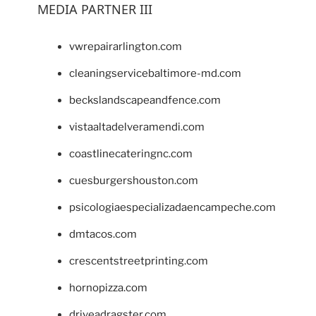
MEDIA PARTNER III
vwrepairarlington.com
cleaningservicebaltimore-md.com
beckslandscapeandfence.com
vistaaltadelveramendi.com
coastlinecateringnc.com
cuesburgershouston.com
psicologiaespecializadaencampeche.com
dmtacos.com
crescentstreetprinting.com
hornopizza.com
driveadragster.com