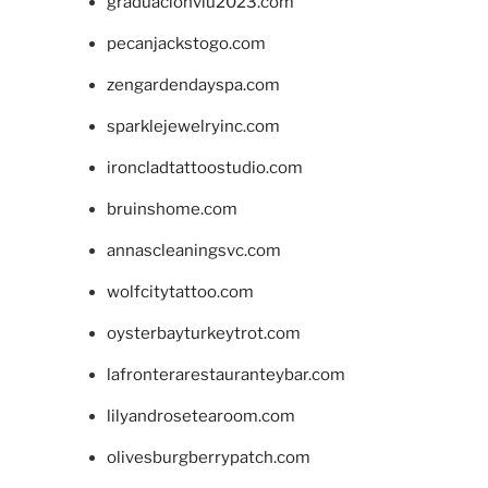
graduacionviu2023.com
pecanjackstogo.com
zengardendayspa.com
sparklejewelryinc.com
ironcladtattoostudio.com
bruinshome.com
annascleaningsvc.com
wolfcitytattoo.com
oysterbayturkeytrot.com
lafronterarestauranteybar.com
lilyandrosetearoom.com
olivesburgberrypatch.com