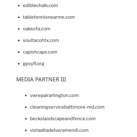
ediblechalk.com
tabletennisnearme.com
oaksofa.com
soultacohtx.com
capishcaps.com
gpsyfl.org
MEDIA PARTNER III
vwrepairarlington.com
cleaningservicebaltimore-md.com
beckslandscapeandfence.com
vistaaltadelveramendi.com