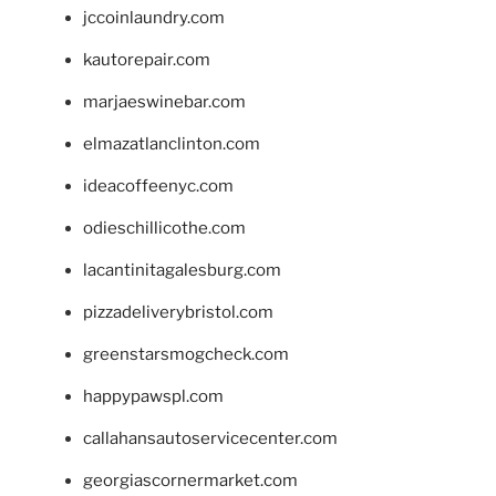
jccoinlaundry.com
kautorepair.com
marjaeswinebar.com
elmazatlanclinton.com
ideacoffeenyc.com
odieschillicothe.com
lacantinitagalesburg.com
pizzadeliverybristol.com
greenstarsmogcheck.com
happypawspl.com
callahansautoservicecenter.com
georgiascornermarket.com