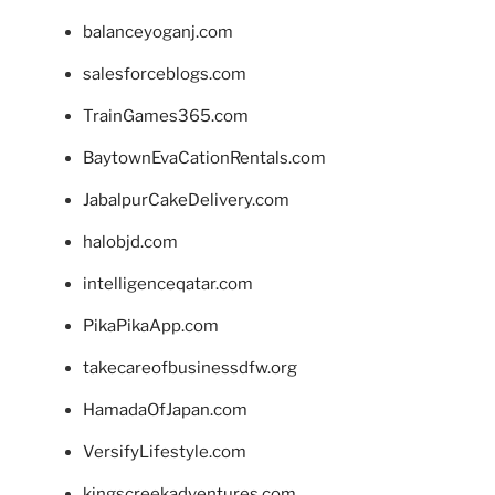
balanceyoganj.com
salesforceblogs.com
TrainGames365.com
BaytownEvaCationRentals.com
JabalpurCakeDelivery.com
halobjd.com
intelligenceqatar.com
PikaPikaApp.com
takecareofbusinessdfw.org
HamadaOfJapan.com
VersifyLifestyle.com
kingscreekadventures.com