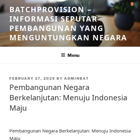
Skip
BATCHPROVISION –
to
INFORMASI SEPUTAR
content
PEMBANGUNAN YANG
MENGUNTUNGKAN NEGARA
Menu
POSTED
FEBRUARY 27, 2025
BY
ADMINBAT
ON
Pembangunan Negara
Berkelanjutan: Menuju Indonesia
Maju
Pembangunan Negara Berkelanjutan: Menuju Indonesia
Maju