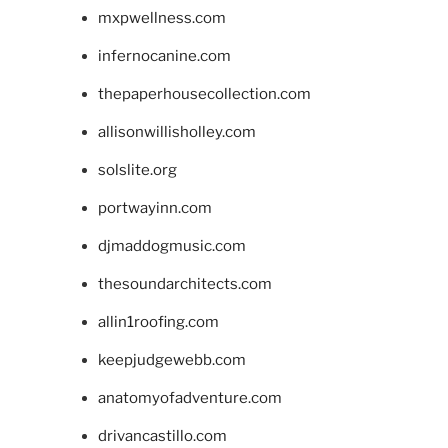
mxpwellness.com
infernocanine.com
thepaperhousecollection.com
allisonwillisholley.com
solslite.org
portwayinn.com
djmaddogmusic.com
thesoundarchitects.com
allin1roofing.com
keepjudgewebb.com
anatomyofadventure.com
drivancastillo.com