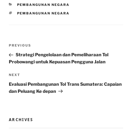
CATEGORIES
PEMBANGUNAN NEGARA
TAGS
PEMBANGUNAN NEGARA
Post
Previous
PREVIOUS
navigation
Post
Strategi Pengelolaan dan Pemeliharaan Tol
Probowangi untuk Kepuasan Pengguna Jalan
Next
NEXT
Post
Evaluasi Pembangunan Tol Trans Sumatera: Capaian
dan Peluang Ke depan
ARCHIVES