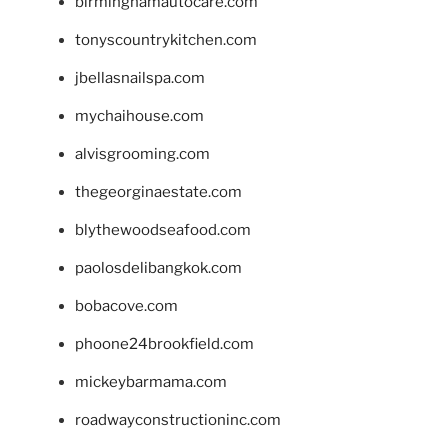
birminghamautocare.com
tonyscountrykitchen.com
jbellasnailspa.com
mychaihouse.com
alvisgrooming.com
thegeorginaestate.com
blythewoodseafood.com
paolosdelibangkok.com
bobacove.com
phoone24brookfield.com
mickeybarmama.com
roadwayconstructioninc.com