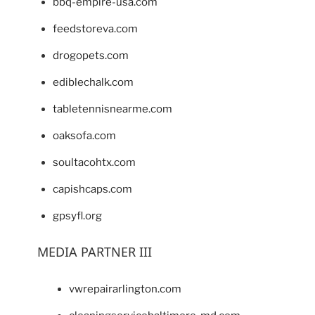
bbq-empire-usa.com
feedstoreva.com
drogopets.com
ediblechalk.com
tabletennisnearme.com
oaksofa.com
soultacohtx.com
capishcaps.com
gpsyfl.org
MEDIA PARTNER III
vwrepairarlington.com