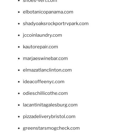
shoes-vert.com
elbotanicopanama.com
shadyoaksrockportrvpark.com
jccoinlaundry.com
kautorepair.com
marjaeswinebar.com
elmazatlanclinton.com
ideacoffeenyc.com
odieschillicothe.com
lacantinitagalesburg.com
pizzadeliverybristol.com
greenstarsmogcheck.com