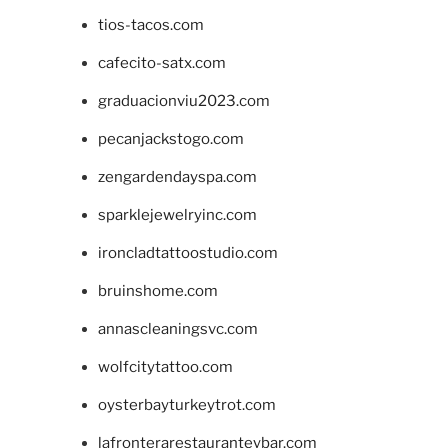
tios-tacos.com
cafecito-satx.com
graduacionviu2023.com
pecanjackstogo.com
zengardendayspa.com
sparklejewelryinc.com
ironcladtattoostudio.com
bruinshome.com
annascleaningsvc.com
wolfcitytattoo.com
oysterbayturkeytrot.com
lafronterarestauranteybar.com