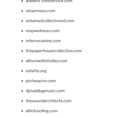
walkers-treeservice.com
shopmossi.com
untamedcollectivesd.com
mxpwellness.com
infernocanine.com
thepaperhousecollection.com
allisonwillisholley.com
solslite.org
portwayinn.com
djmaddogmusic.com
thesoundarchitects.com
allin1roofing.com