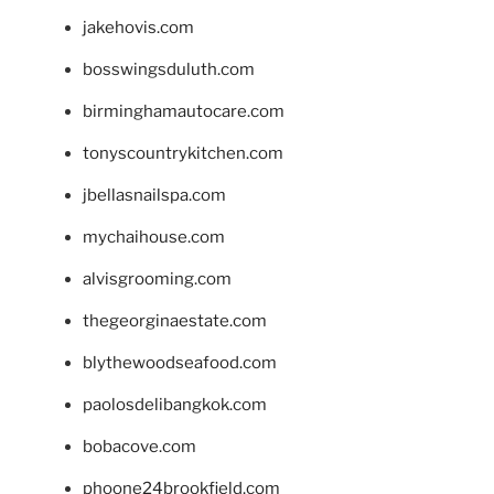
jakehovis.com
bosswingsduluth.com
birminghamautocare.com
tonyscountrykitchen.com
jbellasnailspa.com
mychaihouse.com
alvisgrooming.com
thegeorginaestate.com
blythewoodseafood.com
paolosdelibangkok.com
bobacove.com
phoone24brookfield.com