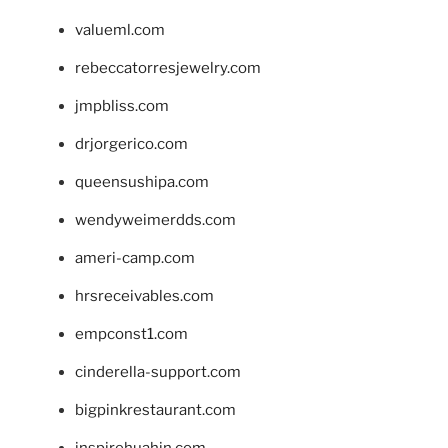
valueml.com
rebeccatorresjewelry.com
jmpbliss.com
drjorgerico.com
queensushipa.com
wendyweimerdds.com
ameri-camp.com
hrsreceivables.com
empconst1.com
cinderella-support.com
bigpinkrestaurant.com
inspirehuahin.com