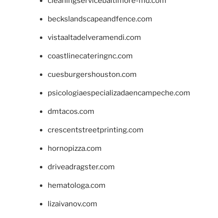
cleaningservicebaltimore-md.com
beckslandscapeandfence.com
vistaaltadelveramendi.com
coastlinecateringnc.com
cuesburgershouston.com
psicologiaespecializadaencampeche.com
dmtacos.com
crescentstreetprinting.com
hornopizza.com
driveadragster.com
hematologa.com
lizaivanov.com