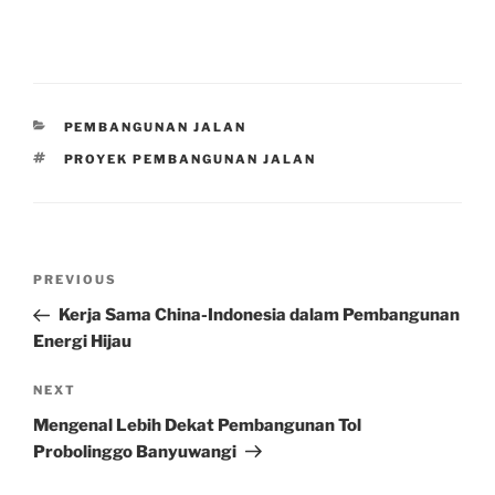
CATEGORIES
PEMBANGUNAN JALAN
TAGS
PROYEK PEMBANGUNAN JALAN
Post
Previous
PREVIOUS
navigation
Post
Kerja Sama China-Indonesia dalam Pembangunan
Energi Hijau
Next
NEXT
Post
Mengenal Lebih Dekat Pembangunan Tol
Probolinggo Banyuwangi