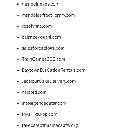
manoelneves.com
mandelaeffectlibrary.com
roselynns.com
balanceyoganj.com
salesforceblogs.com
TrainGames365.com
BaytownEvaCationRentals.com
JabalpurCakeDelivery.com
halobjd.com
intelligenceqatar.com
PikaPikaApp.com
takecareofbusinessdfw.org