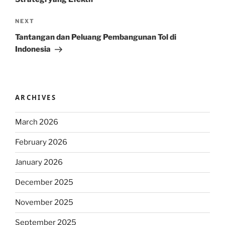
Next
NEXT
Post
Tantangan dan Peluang Pembangunan Tol di
Indonesia
ARCHIVES
March 2026
February 2026
January 2026
December 2025
November 2025
September 2025