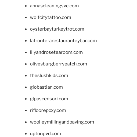
annascleaningsvc.com
wolfcitytattoo.com
oysterbayturkeytrot.com
lafronterarestauranteybar.com
lilyandrosetearoom.com
olivesburgberrypatch.com
theslushkids.com
giobastian.com
glpascensori.com
rifloorepoxy.com
woolleymillingandpaving.com
uptonpvd.com