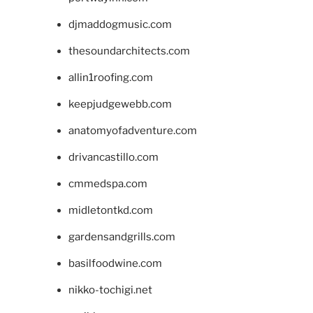
djmaddogmusic.com
thesoundarchitects.com
allin1roofing.com
keepjudgewebb.com
anatomyofadventure.com
drivancastillo.com
cmmedspa.com
midletontkd.com
gardensandgrills.com
basilfoodwine.com
nikko-tochigi.net