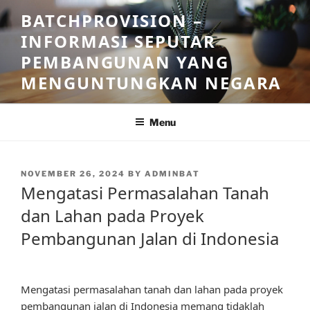
Skip
BATCHPROVISION –
to
INFORMASI SEPUTAR
content
PEMBANGUNAN YANG
MENGUNTUNGKAN NEGARA
Menu
POSTED
NOVEMBER 26, 2024
BY
ADMINBAT
ON
Mengatasi Permasalahan Tanah
dan Lahan pada Proyek
Pembangunan Jalan di Indonesia
Mengatasi permasalahan tanah dan lahan pada proyek
pembangunan jalan di Indonesia memang tidaklah