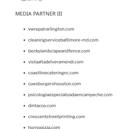
MEDIA PARTNER III
vwrepairarlington.com
cleaningservicebaltimore-md.com
beckslandscapeandfence.com
vistaaltadelveramendi.com
coastlinecateringnc.com
cuesburgershouston.com
psicologiaespecializadaencampeche.com
dmtacos.com
crescentstreetprinting.com
hornopizza.com