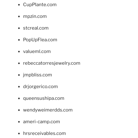
CupPlante.com
mpzin.com
stcreal.com
PopUpFlea.com
valueml.com
rebeccatorresjewelry.com
jmpbliss.com
drjorgerico.com
queensushipa.com
wendyweimerdds.com
ameri-camp.com
hrsreceivables.com