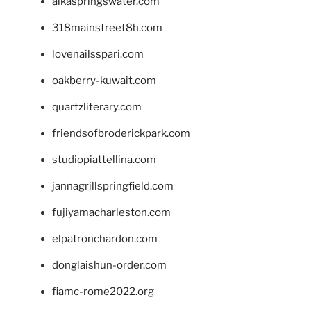
alkaspringswater.com
318mainstreet8h.com
lovenailsspari.com
oakberry-kuwait.com
quartzliterary.com
friendsofbroderickpark.com
studiopiattellina.com
jannagrillspringfield.com
fujiyamacharleston.com
elpatronchardon.com
donglaishun-order.com
fiamc-rome2022.org