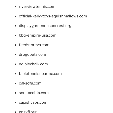
riverviewtennis.com
official-kelly-toys-squishmallows.com
displaygardenonsuncrest.org
bbq-empire-usa.com
feedstoreva.com
drogopets.com
ediblechalk.com
tabletennisnearme.com
oaksofa.com
soultacohtx.com
capishcaps.com
gpsyfl.org