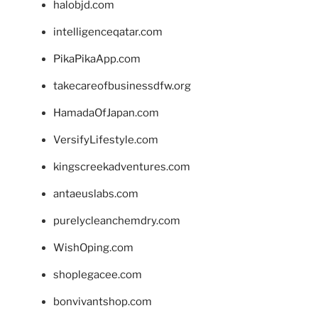
halobjd.com
intelligenceqatar.com
PikaPikaApp.com
takecareofbusinessdfw.org
HamadaOfJapan.com
VersifyLifestyle.com
kingscreekadventures.com
antaeuslabs.com
purelycleanchemdry.com
WishOping.com
shoplegacee.com
bonvivantshop.com