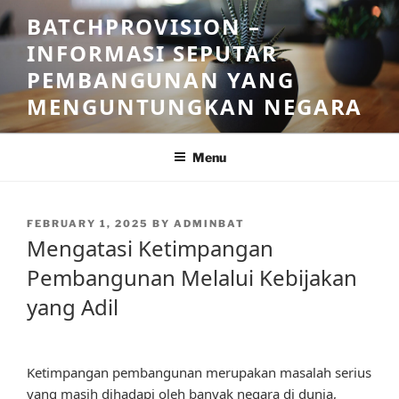
Skip
BATCHPROVISION –
to
INFORMASI SEPUTAR
content
PEMBANGUNAN YANG
MENGUNTUNGKAN NEGARA
Menu
POSTED
FEBRUARY 1, 2025
BY
ADMINBAT
ON
Mengatasi Ketimpangan
Pembangunan Melalui Kebijakan
yang Adil
Ketimpangan pembangunan merupakan masalah serius
yang masih dihadapi oleh banyak negara di dunia,