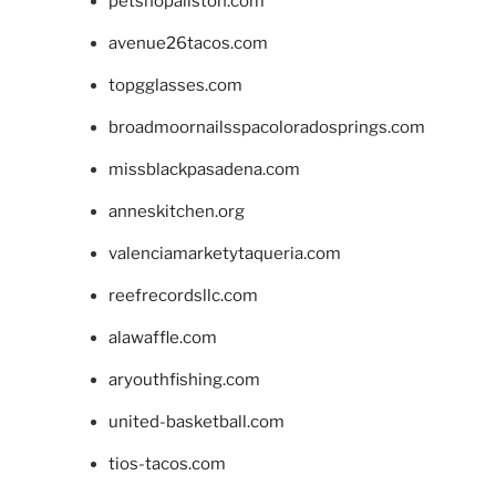
petshopallston.com
avenue26tacos.com
topgglasses.com
broadmoornailsspacoloradosprings.com
missblackpasadena.com
anneskitchen.org
valenciamarketytaqueria.com
reefrecordsllc.com
alawaffle.com
aryouthfishing.com
united-basketball.com
tios-tacos.com