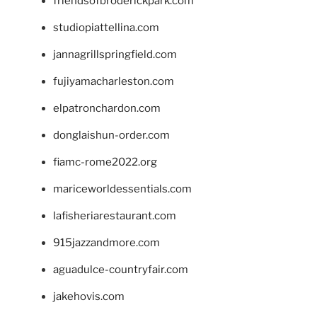
friendsofbroderickpark.com
studiopiattellina.com
jannagrillspringfield.com
fujiyamacharleston.com
elpatronchardon.com
donglaishun-order.com
fiamc-rome2022.org
mariceworldessentials.com
lafisheriarestaurant.com
915jazzandmore.com
aguadulce-countryfair.com
jakehovis.com