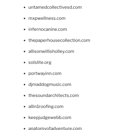
untamedcollectivesd.com
mxpwellness.com
infernocanine.com
thepaperhousecollection.com
allisonwillisholley.com
solslite.org
portwayinn.com
djmaddogmusic.com
thesoundarchitects.com
allin1roofing.com
keepjudgewebb.com
anatomyofadventure.com