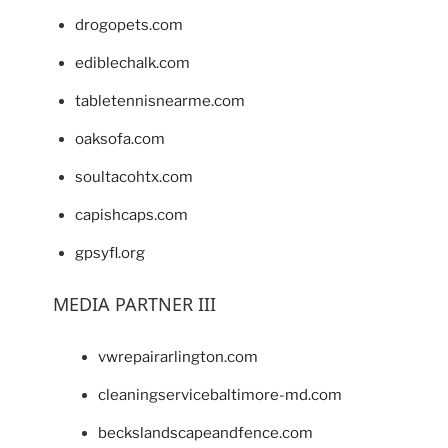
drogopets.com
ediblechalk.com
tabletennisnearme.com
oaksofa.com
soultacohtx.com
capishcaps.com
gpsyfl.org
MEDIA PARTNER III
vwrepairarlington.com
cleaningservicebaltimore-md.com
beckslandscapeandfence.com