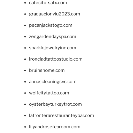
cafecito-satx.com
graduacionviu2023.com
pecanjackstogo.com
zengardendayspa.com
sparklejewelryinc.com
ironcladtattoostudio.com
bruinshome.com
annascleaningsvc.com
wolfcitytattoo.com
oysterbayturkeytrot.com
lafronterarestauranteybar.com
lilyandrosetearoom.com