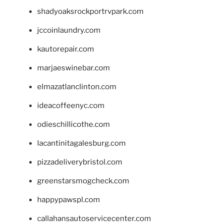
shadyoaksrockportrvpark.com
jccoinlaundry.com
kautorepair.com
marjaeswinebar.com
elmazatlanclinton.com
ideacoffeenyc.com
odieschillicothe.com
lacantinitagalesburg.com
pizzadeliverybristol.com
greenstarsmogcheck.com
happypawspl.com
callahansautoservicecenter.com