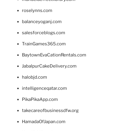
roselynns.com
balanceyoganj.com
salesforceblogs.com
TrainGames365.com
BaytownEvaCationRentals.com
JabalpurCakeDelivery.com
halobjd.com
intelligenceqatar.com
PikaPikaApp.com
takecareofbusinessdfw.org
HamadaOfJapan.com