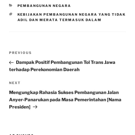
CATEGORIES
PEMBANGUNAN NEGARA
TAGS
KEBIJAKAN PEMBANGUNAN NEGARA YANG TIDAK
ADIL DAN MERATA TERMASUK DALAM
Post
Previous
PREVIOUS
navigation
Post
Dampak Positif Pembangunan Tol Trans Jawa
terhadap Perekonomian Daerah
Next
NEXT
Post
Mengungkap Rahasia Sukses Pembangunan Jalan
Anyer-Panarukan pada Masa Pemerintahan [Nama
Presiden]