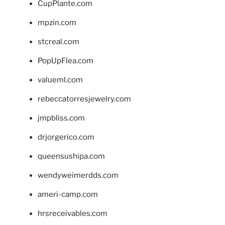
CupPlante.com
mpzin.com
stcreal.com
PopUpFlea.com
valueml.com
rebeccatorresjewelry.com
jmpbliss.com
drjorgerico.com
queensushipa.com
wendyweimerdds.com
ameri-camp.com
hrsreceivables.com