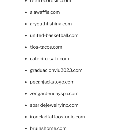
reefrecordsllc.com
alawaffle.com
aryouthfishing.com
united-basketball.com
tios-tacos.com
cafecito-satx.com
graduacionviu2023.com
pecanjackstogo.com
zengardendayspa.com
sparklejewelryinc.com
ironcladtattoostudio.com
bruinshome.com