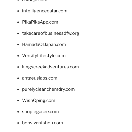
intelligenceqatar.com
PikaPikaApp.com
takecareofbusinessdfw.org
HamadaOfJapan.com
VersifyLifestyle.com
kingscreekadventures.com
antaeuslabs.com
purelycleanchemdry.com
WishOping.com
shoplegacee.com
bonvivantshop.com