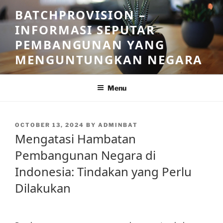
Skip
BATCHPROVISION –
to
INFORMASI SEPUTAR
content
PEMBANGUNAN YANG
MENGUNTUNGKAN NEGARA
Menu
POSTED
OCTOBER 13, 2024
BY
ADMINBAT
ON
Mengatasi Hambatan
Pembangunan Negara di
Indonesia: Tindakan yang Perlu
Dilakukan