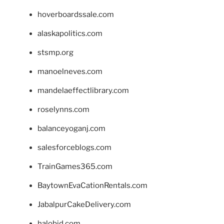
hoverboardssale.com
alaskapolitics.com
stsmp.org
manoelneves.com
mandelaeffectlibrary.com
roselynns.com
balanceyoganj.com
salesforceblogs.com
TrainGames365.com
BaytownEvaCationRentals.com
JabalpurCakeDelivery.com
halobjd.com