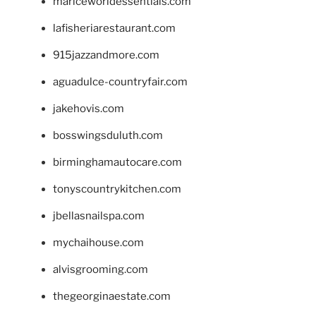
mariceworldessentials.com
lafisheriarestaurant.com
915jazzandmore.com
aguadulce-countryfair.com
jakehovis.com
bosswingsduluth.com
birminghamautocare.com
tonyscountrykitchen.com
jbellasnailspa.com
mychaihouse.com
alvisgrooming.com
thegeorginaestate.com