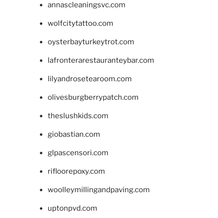
annascleaningsvc.com
wolfcitytattoo.com
oysterbayturkeytrot.com
lafronterarestauranteybar.com
lilyandrosetearoom.com
olivesburgberrypatch.com
theslushkids.com
giobastian.com
glpascensori.com
rifloorepoxy.com
woolleymillingandpaving.com
uptonpvd.com