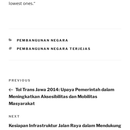
lowest ones.”
CATEGORIES
PEMBANGUNAN NEGARA
TAGS
PEMBANGUNAN NEGARA TERJEJAS
Post
Previous
PREVIOUS
navigation
Post
Tol Trans Jawa 2014: Upaya Pemerintah dalam
Meningkatkan Aksesibilitas dan Mobilitas
Masyarakat
Next
NEXT
Post
Kesiapan Infrastruktur Jalan Raya dalam Mendukung