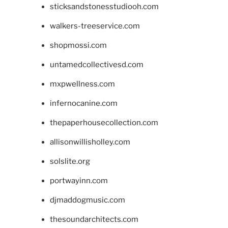
sticksandstonesstudiooh.com
walkers-treeservice.com
shopmossi.com
untamedcollectivesd.com
mxpwellness.com
infernocanine.com
thepaperhousecollection.com
allisonwillisholley.com
solslite.org
portwayinn.com
djmaddogmusic.com
thesoundarchitects.com