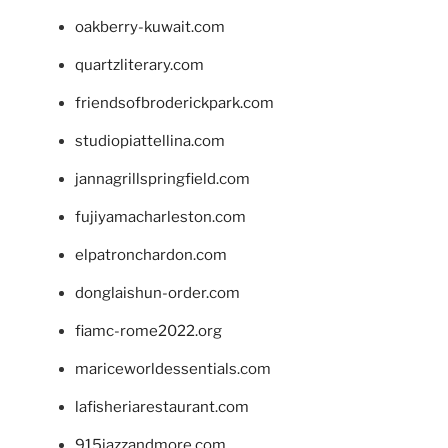
oakberry-kuwait.com
quartzliterary.com
friendsofbroderickpark.com
studiopiattellina.com
jannagrillspringfield.com
fujiyamacharleston.com
elpatronchardon.com
donglaishun-order.com
fiamc-rome2022.org
mariceworldessentials.com
lafisheriarestaurant.com
915jazzandmore.com