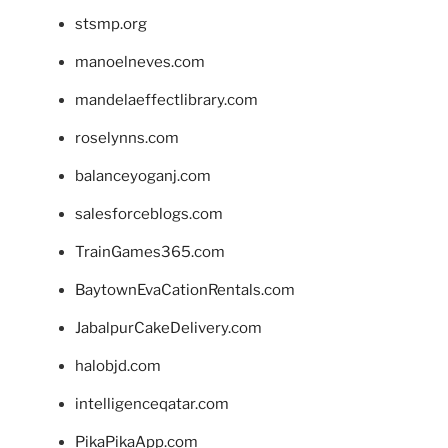
stsmp.org
manoelneves.com
mandelaeffectlibrary.com
roselynns.com
balanceyoganj.com
salesforceblogs.com
TrainGames365.com
BaytownEvaCationRentals.com
JabalpurCakeDelivery.com
halobjd.com
intelligenceqatar.com
PikaPikaApp.com