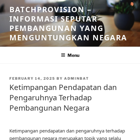
Skip
BATCHPROVISION –
to
INFORMASI SEPUTAR
content
PEMBANGUNAN YANG
MENGUNTUNGKAN NEGARA
Menu
POSTED
FEBRUARY 14, 2025
BY
ADMINBAT
ON
Ketimpangan Pendapatan dan
Pengaruhnya Terhadap
Pembangunan Negara
Ketimpangan pendapatan dan pengaruhnya terhadap
pembangunan negara merupakan topik yang selalu