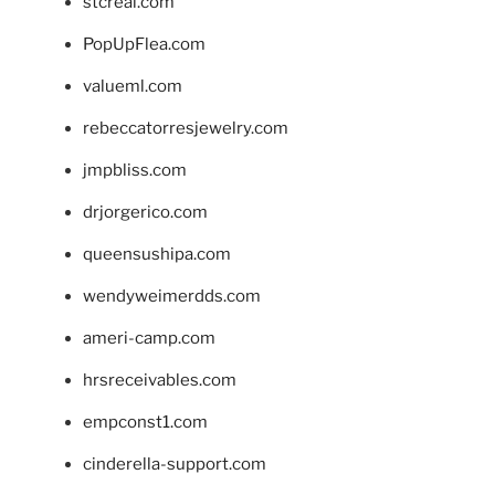
stcreal.com
PopUpFlea.com
valueml.com
rebeccatorresjewelry.com
jmpbliss.com
drjorgerico.com
queensushipa.com
wendyweimerdds.com
ameri-camp.com
hrsreceivables.com
empconst1.com
cinderella-support.com