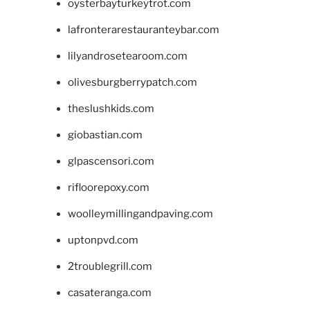
oysterbayturkeytrot.com
lafronterarestauranteybar.com
lilyandrosetearoom.com
olivesburgberrypatch.com
theslushkids.com
giobastian.com
glpascensori.com
rifloorepoxy.com
woolleymillingandpaving.com
uptonpvd.com
2troublegrill.com
casateranga.com