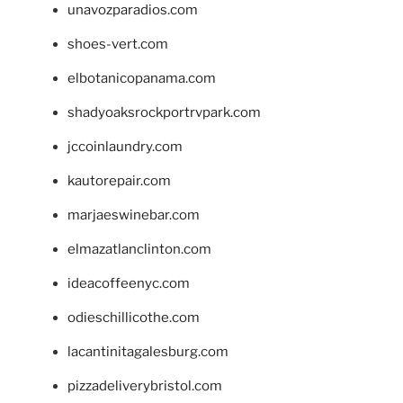
unavozparadios.com
shoes-vert.com
elbotanicopanama.com
shadyoaksrockportrvpark.com
jccoinlaundry.com
kautorepair.com
marjaeswinebar.com
elmazatlanclinton.com
ideacoffeenyc.com
odieschillicothe.com
lacantinitagalesburg.com
pizzadeliverybristol.com