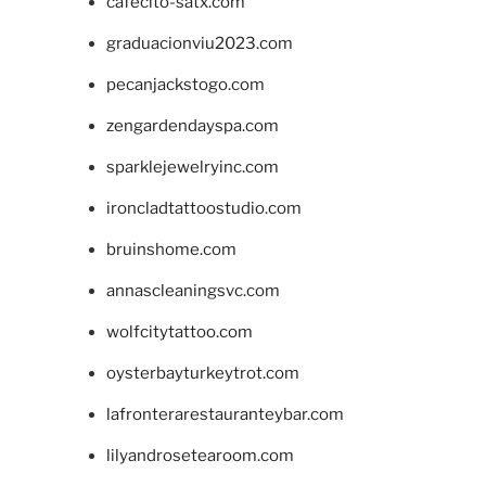
cafecito-satx.com
graduacionviu2023.com
pecanjackstogo.com
zengardendayspa.com
sparklejewelryinc.com
ironcladtattoostudio.com
bruinshome.com
annascleaningsvc.com
wolfcitytattoo.com
oysterbayturkeytrot.com
lafronterarestauranteybar.com
lilyandrosetearoom.com