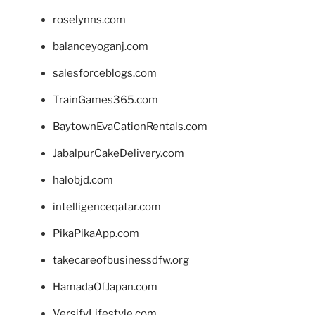
roselynns.com
balanceyoganj.com
salesforceblogs.com
TrainGames365.com
BaytownEvaCationRentals.com
JabalpurCakeDelivery.com
halobjd.com
intelligenceqatar.com
PikaPikaApp.com
takecareofbusinessdfw.org
HamadaOfJapan.com
VersifyLifestyle.com