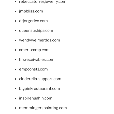
rebeccatorresjewelry.com
jmpbliss.com
drjorgerico.com
queensushipa.com
wendyweimerdds.com
ameri-camp.com
hrsreceivables.com
empconst1.com
cinderella-support.com
bigpinkrestaurant.com
inspirehuahin.com
memmingerspainting.com