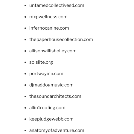
untamedcollectivesd.com
mxpwellness.com
infernocanine.com
thepaperhousecollection.com
allisonwillisholley.com
solslite.org
portwayinn.com
djmaddogmusic.com
thesoundarchitects.com
allin1roofing.com
keepjudgewebb.com
anatomyofadventure.com