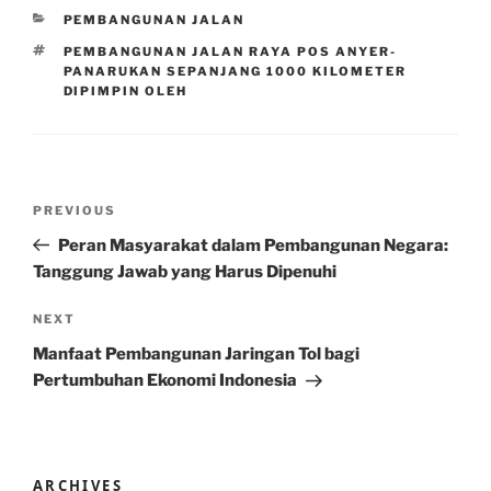
CATEGORIES
PEMBANGUNAN JALAN
TAGS
PEMBANGUNAN JALAN RAYA POS ANYER-
PANARUKAN SEPANJANG 1000 KILOMETER
DIPIMPIN OLEH
Post
Previous
PREVIOUS
navigation
Post
Peran Masyarakat dalam Pembangunan Negara:
Tanggung Jawab yang Harus Dipenuhi
Next
NEXT
Post
Manfaat Pembangunan Jaringan Tol bagi
Pertumbuhan Ekonomi Indonesia
ARCHIVES