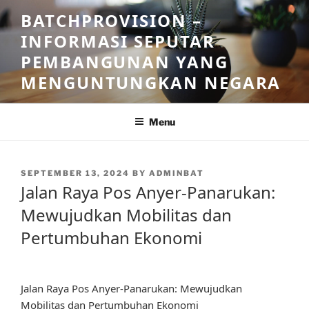
Skip
BATCHPROVISION –
to
INFORMASI SEPUTAR
content
PEMBANGUNAN YANG
MENGUNTUNGKAN NEGARA
Menu
POSTED
SEPTEMBER 13, 2024
BY
ADMINBAT
ON
Jalan Raya Pos Anyer-Panarukan:
Mewujudkan Mobilitas dan
Pertumbuhan Ekonomi
Jalan Raya Pos Anyer-Panarukan: Mewujudkan
Mobilitas dan Pertumbuhan Ekonomi