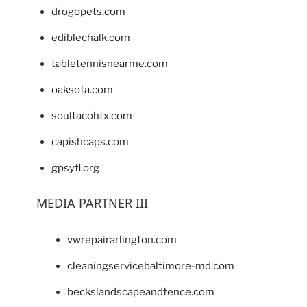
drogopets.com
ediblechalk.com
tabletennisnearme.com
oaksofa.com
soultacohtx.com
capishcaps.com
gpsyfl.org
MEDIA PARTNER III
vwrepairarlington.com
cleaningservicebaltimore-md.com
beckslandscapeandfence.com