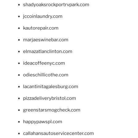
shadyoaksrockportrvpark.com
jccoinlaundry.com
kautorepair.com
marjaeswinebar.com
elmazatlanclinton.com
ideacoffeenyc.com
odieschillicothe.com
lacantinitagalesburg.com
pizzadeliverybristol.com
greenstarsmogcheck.com
happypawspl.com
callahansautoservicecenter.com