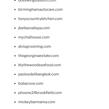
bosswingsduluth.com
birminghamautocare.com
tonyscountrykitchen.com
jbellasnailspa.com
mychaihouse.com
alvisgrooming.com
thegeorginaestate.com
blythewoodseafood.com
paolosdelibangkok.com
bobacove.com
phoone24brookfield.com
mickeybarmama.com