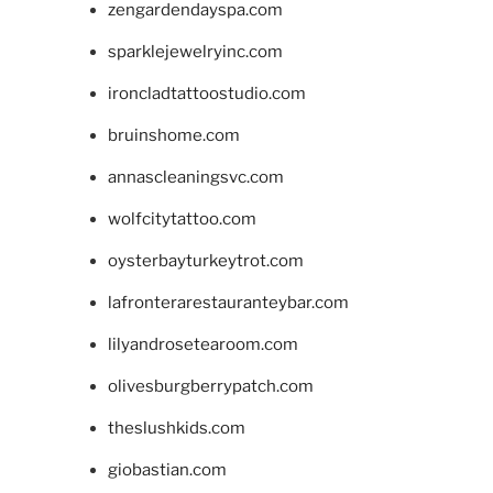
zengardendayspa.com
sparklejewelryinc.com
ironcladtattoostudio.com
bruinshome.com
annascleaningsvc.com
wolfcitytattoo.com
oysterbayturkeytrot.com
lafronterarestauranteybar.com
lilyandrosetearoom.com
olivesburgberrypatch.com
theslushkids.com
giobastian.com