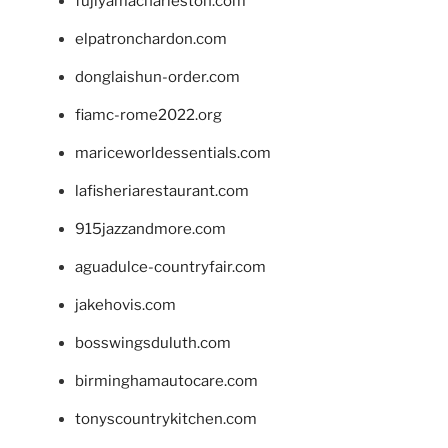
fujiyamacharleston.com
elpatronchardon.com
donglaishun-order.com
fiamc-rome2022.org
mariceworldessentials.com
lafisheriarestaurant.com
915jazzandmore.com
aguadulce-countryfair.com
jakehovis.com
bosswingsduluth.com
birminghamautocare.com
tonyscountrykitchen.com