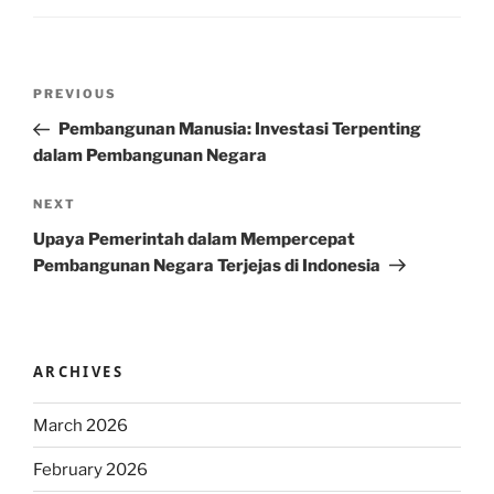
Post
Previous
PREVIOUS
navigation
Post
Pembangunan Manusia: Investasi Terpenting
dalam Pembangunan Negara
Next
NEXT
Post
Upaya Pemerintah dalam Mempercepat
Pembangunan Negara Terjejas di Indonesia
ARCHIVES
March 2026
February 2026