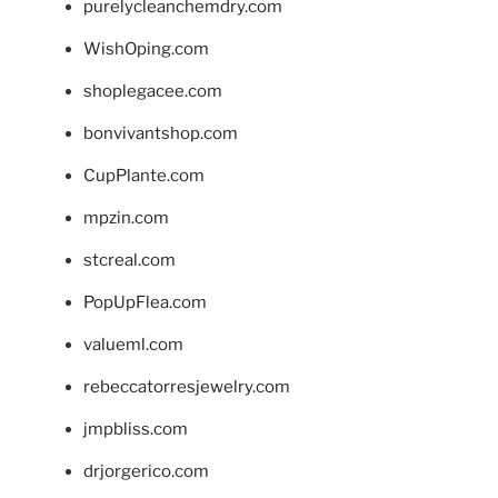
purelycleanchemdry.com
WishOping.com
shoplegacee.com
bonvivantshop.com
CupPlante.com
mpzin.com
stcreal.com
PopUpFlea.com
valueml.com
rebeccatorresjewelry.com
jmpbliss.com
drjorgerico.com