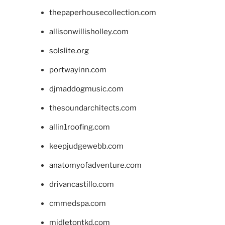
thepaperhousecollection.com
allisonwillisholley.com
solslite.org
portwayinn.com
djmaddogmusic.com
thesoundarchitects.com
allin1roofing.com
keepjudgewebb.com
anatomyofadventure.com
drivancastillo.com
cmmedspa.com
midletontkd.com