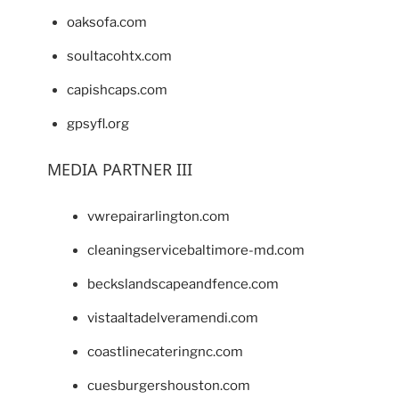
oaksofa.com
soultacohtx.com
capishcaps.com
gpsyfl.org
MEDIA PARTNER III
vwrepairarlington.com
cleaningservicebaltimore-md.com
beckslandscapeandfence.com
vistaaltadelveramendi.com
coastlinecateringnc.com
cuesburgershouston.com