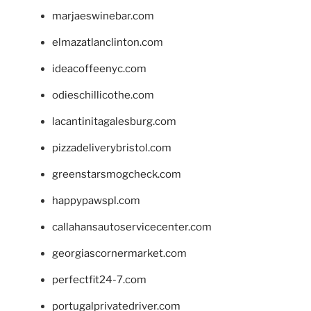
marjaeswinebar.com
elmazatlanclinton.com
ideacoffeenyc.com
odieschillicothe.com
lacantinitagalesburg.com
pizzadeliverybristol.com
greenstarsmogcheck.com
happypawspl.com
callahansautoservicecenter.com
georgiascornermarket.com
perfectfit24-7.com
portugalprivatedriver.com