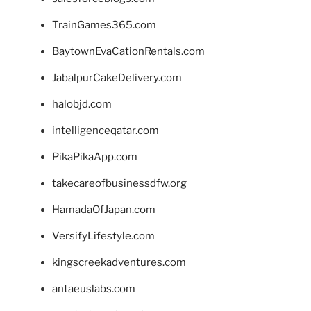
TrainGames365.com
BaytownEvaCationRentals.com
JabalpurCakeDelivery.com
halobjd.com
intelligenceqatar.com
PikaPikaApp.com
takecareofbusinessdfw.org
HamadaOfJapan.com
VersifyLifestyle.com
kingscreekadventures.com
antaeuslabs.com