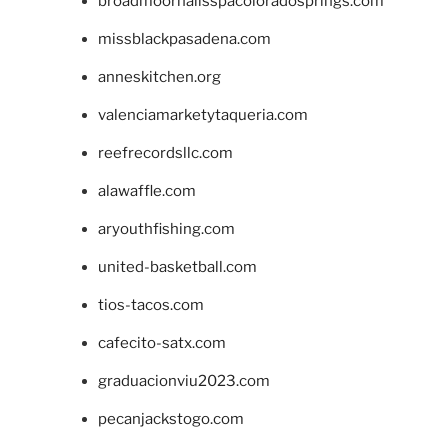
broadmoornailsspacoloradosprings.com
missblackpasadena.com
anneskitchen.org
valenciamarketytaqueria.com
reefrecordsllc.com
alawaffle.com
aryouthfishing.com
united-basketball.com
tios-tacos.com
cafecito-satx.com
graduacionviu2023.com
pecanjackstogo.com