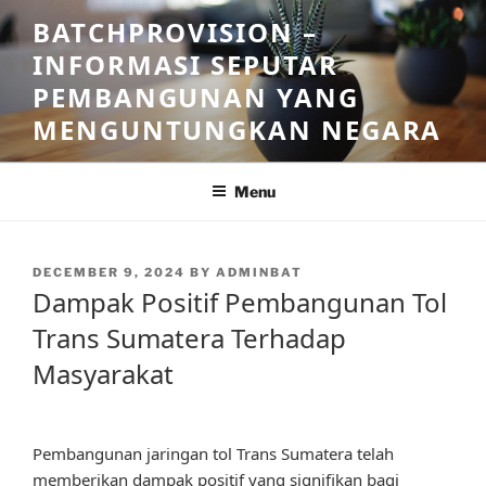
Skip
BATCHPROVISION –
to
INFORMASI SEPUTAR
content
PEMBANGUNAN YANG
MENGUNTUNGKAN NEGARA
Menu
POSTED
DECEMBER 9, 2024
BY
ADMINBAT
ON
Dampak Positif Pembangunan Tol
Trans Sumatera Terhadap
Masyarakat
Pembangunan jaringan tol Trans Sumatera telah
memberikan dampak positif yang signifikan bagi