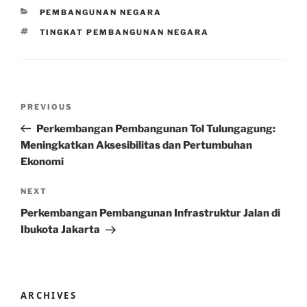
CATEGORIES
PEMBANGUNAN NEGARA
TAGS
TINGKAT PEMBANGUNAN NEGARA
Post
Previous
PREVIOUS
navigation
Post
Perkembangan Pembangunan Tol Tulungagung:
Meningkatkan Aksesibilitas dan Pertumbuhan
Ekonomi
Next
NEXT
Post
Perkembangan Pembangunan Infrastruktur Jalan di
Ibukota Jakarta
ARCHIVES