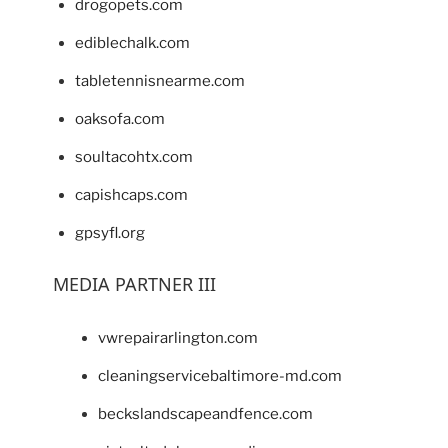
drogopets.com
ediblechalk.com
tabletennisnearme.com
oaksofa.com
soultacohtx.com
capishcaps.com
gpsyfl.org
MEDIA PARTNER III
vwrepairarlington.com
cleaningservicebaltimore-md.com
beckslandscapeandfence.com