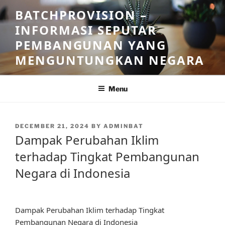
Skip
BATCHPROVISION –
to
INFORMASI SEPUTAR
content
PEMBANGUNAN YANG
MENGUNTUNGKAN NEGARA
Menu
POSTED
DECEMBER 21, 2024
BY
ADMINBAT
ON
Dampak Perubahan Iklim
terhadap Tingkat Pembangunan
Negara di Indonesia
Dampak Perubahan Iklim terhadap Tingkat
Pembangunan Negara di Indonesia