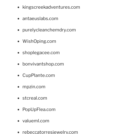
kingscreekadventures.com
antaeuslabs.com
purelycleanchemdry.com
WishOping.com
shoplegacee.com
bonvivantshop.com
CupPlante.com
mpzin.com
stcreal.com
PopUpFlea.com
valueml.com
rebeccatorresjewelry.com