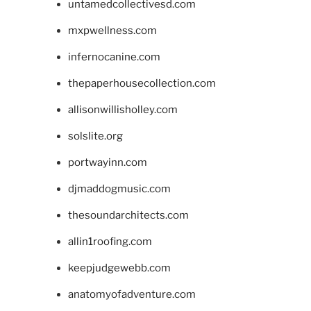
untamedcollectivesd.com
mxpwellness.com
infernocanine.com
thepaperhousecollection.com
allisonwillisholley.com
solslite.org
portwayinn.com
djmaddogmusic.com
thesoundarchitects.com
allin1roofing.com
keepjudgewebb.com
anatomyofadventure.com