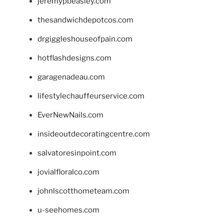
jeremypbeasley.com
thesandwichdepotcos.com
drgiggleshouseofpain.com
hotflashdesigns.com
garagenadeau.com
lifestylechauffeurservice.com
EverNewNails.com
insideoutdecoratingcentre.com
salvatoresinpoint.com
jovialfloralco.com
johnlscotthometeam.com
u-seehomes.com