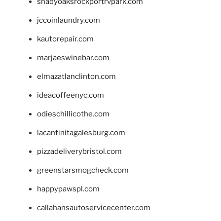
shadyoaksrockportrvpark.com
jccoinlaundry.com
kautorepair.com
marjaeswinebar.com
elmazatlanclinton.com
ideacoffeenyc.com
odieschillicothe.com
lacantinitagalesburg.com
pizzadeliverybristol.com
greenstarsmogcheck.com
happypawspl.com
callahansautoservicecenter.com