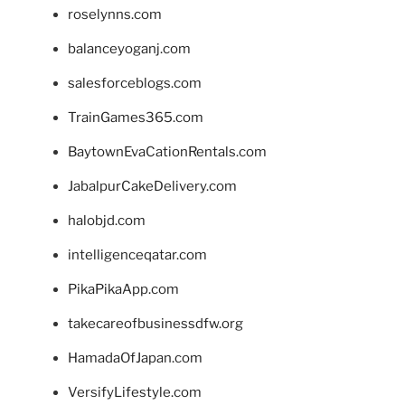
roselynns.com
balanceyoganj.com
salesforceblogs.com
TrainGames365.com
BaytownEvaCationRentals.com
JabalpurCakeDelivery.com
halobjd.com
intelligenceqatar.com
PikaPikaApp.com
takecareofbusinessdfw.org
HamadaOfJapan.com
VersifyLifestyle.com