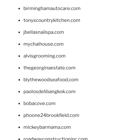
birminghamautocare.com
tonyscountrykitchen.com
jbellasnailspa.com
mychaihouse.com
alvisgrooming.com
thegeorginaestate.com
blythewoodseafood.com
paolosdelibangkok.com
bobacove.com
phoone24brookfield.com
mickeybarmama.com
roadwayconstructioninc.com