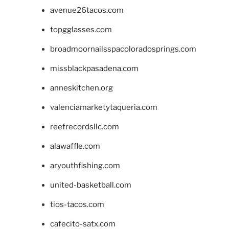
avenue26tacos.com
topgglasses.com
broadmoornailsspacoloradosprings.com
missblackpasadena.com
anneskitchen.org
valenciamarketytaqueria.com
reefrecordsllc.com
alawaffle.com
aryouthfishing.com
united-basketball.com
tios-tacos.com
cafecito-satx.com