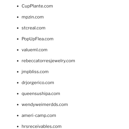
CupPlante.com
mpzin.com
stcreal.com
PopUpFlea.com
valueml.com
rebeccatorresjewelry.com
jmpbliss.com
drjorgerico.com
queensushipa.com
wendyweimerdds.com
ameri-camp.com
hrsreceivables.com