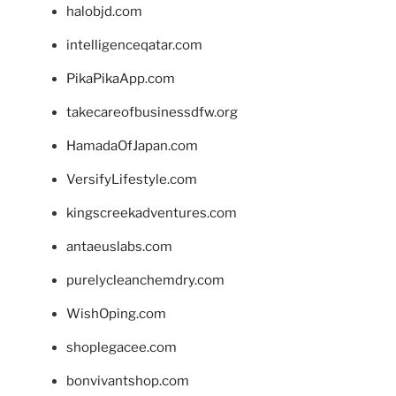
halobjd.com
intelligenceqatar.com
PikaPikaApp.com
takecareofbusinessdfw.org
HamadaOfJapan.com
VersifyLifestyle.com
kingscreekadventures.com
antaeuslabs.com
purelycleanchemdry.com
WishOping.com
shoplegacee.com
bonvivantshop.com