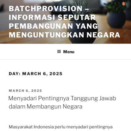
Skip
BATCHPROVISION –
to
INFORMASI SEPUTAR
content
PEMBANGUNAN YANG
MENGUNTUNGKAN NEGARA
Menu
DAY:
MARCH 6, 2025
POSTED
MARCH 6, 2025
ON
Menyadari Pentingnya Tanggung Jawab
dalam Membangun Negara
Masyarakat Indonesia perlu menyadari pentingnya