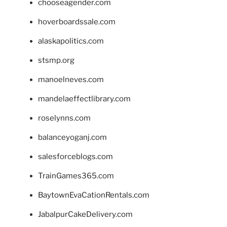
chooseagender.com
hoverboardssale.com
alaskapolitics.com
stsmp.org
manoelneves.com
mandelaeffectlibrary.com
roselynns.com
balanceyoganj.com
salesforceblogs.com
TrainGames365.com
BaytownEvaCationRentals.com
JabalpurCakeDelivery.com