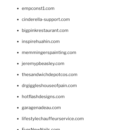
empconst1.com
cinderella-support.com
bigpinkrestaurant.com
inspirehuahin.com
memmingerspainting.com
jeremypbeasley.com
thesandwichdepotcos.com
drgiggleshouseofpain.com
hotflashdesigns.com
garagenadeau.com
lifestylechauffeurservice.com
EverNewNails.com