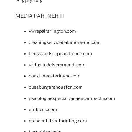
gpsyfl.org
MEDIA PARTNER III
vwrepairarlington.com
cleaningservicebaltimore-md.com
beckslandscapeandfence.com
vistaaltadelveramendi.com
coastlinecateringnc.com
cuesburgershouston.com
psicologiaespecializadaencampeche.com
dmtacos.com
crescentstreetprinting.com