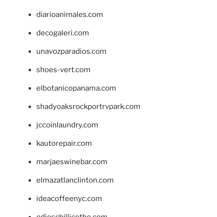
diarioanimales.com
decogaleri.com
unavozparadios.com
shoes-vert.com
elbotanicopanama.com
shadyoaksrockportrvpark.com
jccoinlaundry.com
kautorepair.com
marjaeswinebar.com
elmazatlanclinton.com
ideacoffeenyc.com
odieschillicothe.com