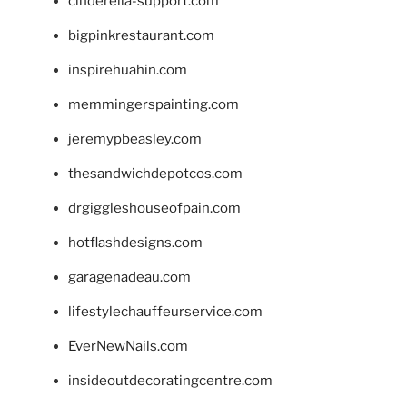
cinderella-support.com
bigpinkrestaurant.com
inspirehuahin.com
memmingerspainting.com
jeremypbeasley.com
thesandwichdepotcos.com
drgiggleshouseofpain.com
hotflashdesigns.com
garagenadeau.com
lifestylechauffeurservice.com
EverNewNails.com
insideoutdecoratingcentre.com