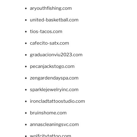
aryouthfishing.com
united-basketball.com
tios-tacos.com
cafecito-satx.com
graduacionviu2023.com
pecanjackstogo.com
zengardendayspa.com
sparklejewelryinc.com
ironcladtattoostudio.com
bruinshome.com
annascleaningsvc.com
wolfcitytattoo.com