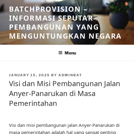
Skip
BATCHPROVISION –
to
INFORMASI SEPUTAR
content
PEMBANGUNAN YANG
MENGUNTUNGKAN NEGARA
Menu
POSTED
JANUARY 15, 2025
BY
ADMINBAT
ON
Visi dan Misi Pembangunan Jalan
Anyer-Panarukan di Masa
Pemerintahan
Visi dan misi pembangunan jalan Anyer-Panarukan di
masa pemerintahan adalah hal yang sangat penting