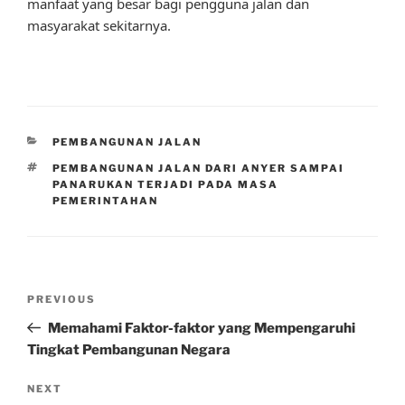
manfaat yang besar bagi pengguna jalan dan
masyarakat sekitarnya.
CATEGORIES
PEMBANGUNAN JALAN
TAGS
PEMBANGUNAN JALAN DARI ANYER SAMPAI
PANARUKAN TERJADI PADA MASA
PEMERINTAHAN
Post
Previous
PREVIOUS
navigation
Post
Memahami Faktor-faktor yang Mempengaruhi
Tingkat Pembangunan Negara
Next
NEXT