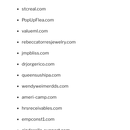
stcreal.com
PopUpFlea.com
valueml.com
rebeccatorresjewelry.com
jmpbliss.com
drjorgerico.com
queensushipa.com
wendyweimerdds.com
ameri-camp.com
hrsreceivables.com
empconst1.com