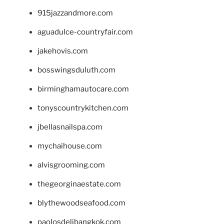
915jazzandmore.com
aguadulce-countryfair.com
jakehovis.com
bosswingsduluth.com
birminghamautocare.com
tonyscountrykitchen.com
jbellasnailspa.com
mychaihouse.com
alvisgrooming.com
thegeorginaestate.com
blythewoodseafood.com
paolosdelibangkok.com