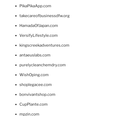
PikaPikaApp.com
takecareofbusinessdfw.org
HamadaOfJapan.com
VersifyLifestyle.com
kingscreekadventures.com
antaeuslabs.com
purelycleanchemdry.com
WishOping.com
shoplegacee.com
bonvivantshop.com
CupPlante.com
mpzin.com