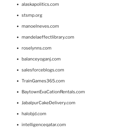
alaskapolitics.com
stsmp.org
manoelneves.com
mandelaeffectlibrary.com
roselynns.com
balanceyoganj.com
salesforceblogs.com
TrainGames365.com
BaytownEvaCationRentals.com
JabalpurCakeDelivery.com
halobjd.com
intelligenceqatar.com