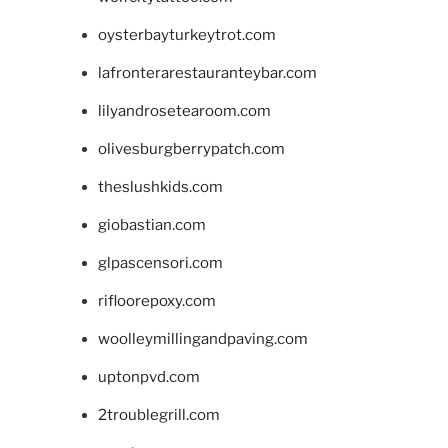
oysterbayturkeytrot.com
lafronterarestauranteybar.com
lilyandrosetearoom.com
olivesburgberrypatch.com
theslushkids.com
giobastian.com
glpascensori.com
rifloorepoxy.com
woolleymillingandpaving.com
uptonpvd.com
2troublegrill.com