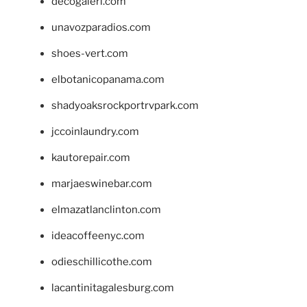
decogaleri.com
unavozparadios.com
shoes-vert.com
elbotanicopanama.com
shadyoaksrockportrvpark.com
jccoinlaundry.com
kautorepair.com
marjaeswinebar.com
elmazatlanclinton.com
ideacoffeenyc.com
odieschillicothe.com
lacantinitagalesburg.com