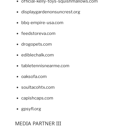
official-kelly-toys-squishmallows.com
displaygardenonsuncrest.org
bbq-empire-usa.com
feedstoreva.com
drogopets.com
ediblechalk.com
tabletennisnearme.com
oaksofa.com
soultacohtx.com
capishcaps.com
gpsyfl.org
MEDIA PARTNER III