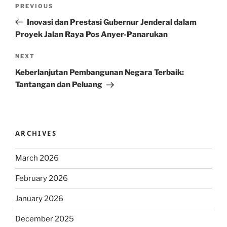
Post
Previous
PREVIOUS
navigation
Post
Inovasi dan Prestasi Gubernur Jenderal dalam
Proyek Jalan Raya Pos Anyer-Panarukan
Next
NEXT
Post
Keberlanjutan Pembangunan Negara Terbaik:
Tantangan dan Peluang
ARCHIVES
March 2026
February 2026
January 2026
December 2025