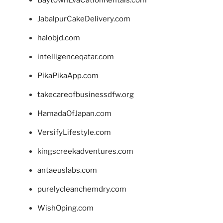
BaytownEvaCationRentals.com
JabalpurCakeDelivery.com
halobjd.com
intelligenceqatar.com
PikaPikaApp.com
takecareofbusinessdfw.org
HamadaOfJapan.com
VersifyLifestyle.com
kingscreekadventures.com
antaeuslabs.com
purelycleanchemdry.com
WishOping.com