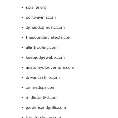
solslite.org
portwayinn.com
djmaddogmusic.com
thesoundarchitects.com
allin1roofing.com
keepjudgewebb.com
anatomyofadventure.com
drivancastillo.com
cmmedspa.com
midletontkd.com
gardensandgrills.com
basilfoodwine.com