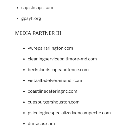
capishcaps.com
gpsyfl.org
MEDIA PARTNER III
vwrepairarlington.com
cleaningservicebaltimore-md.com
beckslandscapeandfence.com
vistaaltadelveramendi.com
coastlinecateringnc.com
cuesburgershouston.com
psicologiaespecializadaencampeche.com
dmtacos.com