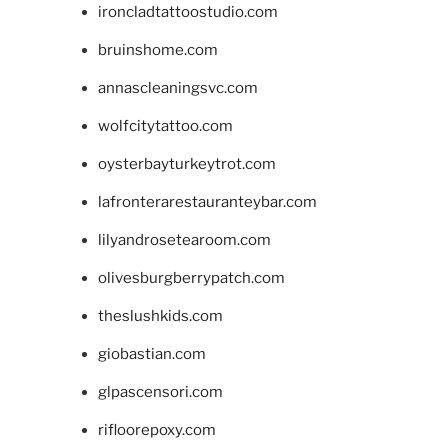
ironcladtattoostudio.com
bruinshome.com
annascleaningsvc.com
wolfcitytattoo.com
oysterbayturkeytrot.com
lafronterarestauranteybar.com
lilyandrosetearoom.com
olivesburgberrypatch.com
theslushkids.com
giobastian.com
glpascensori.com
rifloorepoxy.com