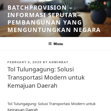
Skip
BATCHPROVISION –
to
INFORMASI SEPUTAR
content
PEMBANGUNAN YANG
MENGUNTUNGKAN NEGARA
Menu
POSTED
FEBRUARY 5, 2025
BY
ADMINBAT
ON
Tol Tulungagung: Solusi
Transportasi Modern untuk
Kemajuan Daerah
Tol Tulungagung: Solusi Transportasi Modern untuk
Kemajuan Daerah