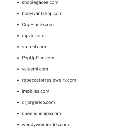
shoplegacee.com
bonvivantshop.com
CupPlante.com
mpzin.com
stcreal.com
PopUpFlea.com
valueml.com
rebeccatorresjewelry.com
jmpbliss.com
drjorgerico.com
queensushipa.com
wendyweimerdds.com