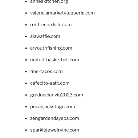
anneskitchen.org
valenciamarketytaqueria.com
reefrecordsllc.com
alawaffle.com
aryouthfishing.com
united-basketball.com
tios-tacos.com
cafecito-satx.com
graduacionviu2023.com
pecanjackstogo.com
zengardendayspa.com
sparklejewelryinc.com