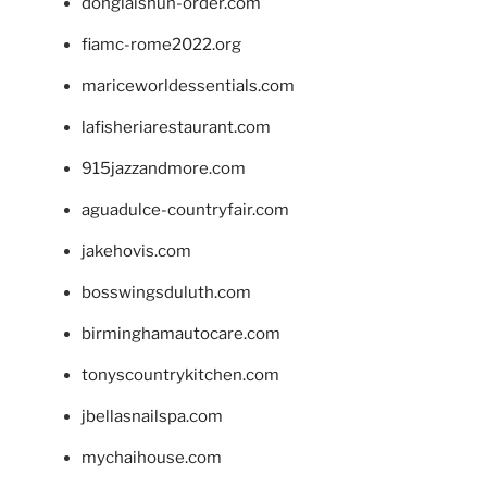
donglaishun-order.com
fiamc-rome2022.org
mariceworldessentials.com
lafisheriarestaurant.com
915jazzandmore.com
aguadulce-countryfair.com
jakehovis.com
bosswingsduluth.com
birminghamautocare.com
tonyscountrykitchen.com
jbellasnailspa.com
mychaihouse.com