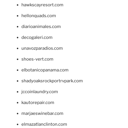
hawkscayresort.com
hellonquads.com
diarioanimales.com
decogaleri.com
unavozparadios.com
shoes-vert.com
elbotanicopanama.com
shadyoaksrockportrvpark.com
jccoinlaundry.com
kautorepair.com
marjaeswinebar.com
elmazatlanclinton.com