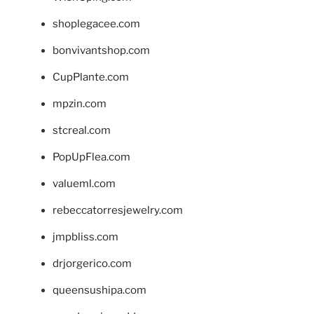
shoplegacee.com
bonvivantshop.com
CupPlante.com
mpzin.com
stcreal.com
PopUpFlea.com
valueml.com
rebeccatorresjewelry.com
jmpbliss.com
drjorgerico.com
queensushipa.com