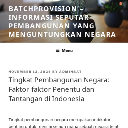
Skip
BATCHPROVISION –
to
INFORMASI SEPUTAR
content
PEMBANGUNAN YANG
MENGUNTUNGKAN NEGARA
Menu
POSTED
NOVEMBER 12, 2024
BY
ADMINBAT
ON
Tingkat Pembangunan Negara:
Faktor-faktor Penentu dan
Tantangan di Indonesia
Tingkat pembangunan negara merupakan indikator
penting untuk menilai sejauh mana sebuah negara telah