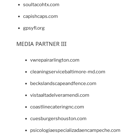
soultacohtx.com
capishcaps.com
gpsyfl.org
MEDIA PARTNER III
vwrepairarlington.com
cleaningservicebaltimore-md.com
beckslandscapeandfence.com
vistaaltadelveramendi.com
coastlinecateringnc.com
cuesburgershouston.com
psicologiaespecializadaencampeche.com