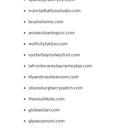
ironcladtattoostudio.com
bruinshome.com
annascleaningsvc.com
wolfcitytattoo.com
oysterbayturkeytrot.com
lafronterarestauranteybar.com
lilyandrosetearoom.com
olivesburgberrypatch.com
theslushkids.com
giobastian.com
glpascensori.com