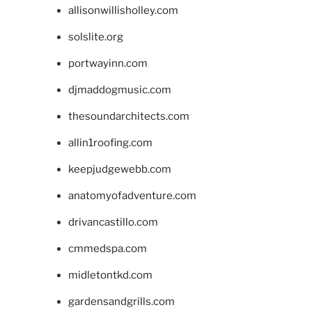
allisonwillisholley.com
solslite.org
portwayinn.com
djmaddogmusic.com
thesoundarchitects.com
allin1roofing.com
keepjudgewebb.com
anatomyofadventure.com
drivancastillo.com
cmmedspa.com
midletontkd.com
gardensandgrills.com