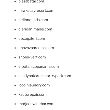
plazabatai.com
hawkscayresort.com
hellonquads.com
diarioanimales.com
decogaleri.com
unavozparadios.com
shoes-vert.com
elbotanicopanama.com
shadyoaksrockportrvpark.com
jccoinlaundry.com
kautorepair.com
marjaeswinebar.com