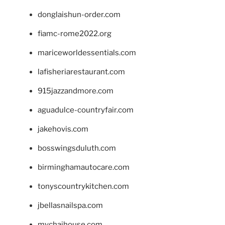
donglaishun-order.com
fiamc-rome2022.org
mariceworldessentials.com
lafisheriarestaurant.com
915jazzandmore.com
aguadulce-countryfair.com
jakehovis.com
bosswingsduluth.com
birminghamautocare.com
tonyscountrykitchen.com
jbellasnailspa.com
mychaihouse.com