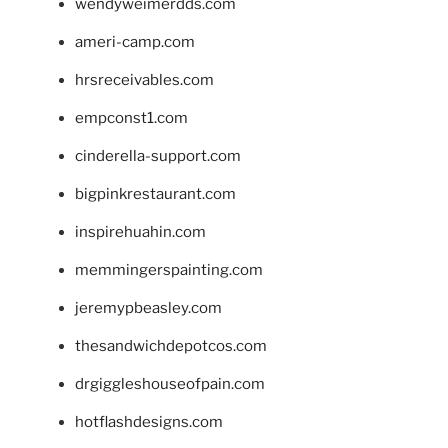
wendyweimerdds.com
ameri-camp.com
hrsreceivables.com
empconst1.com
cinderella-support.com
bigpinkrestaurant.com
inspirehuahin.com
memmingerspainting.com
jeremypbeasley.com
thesandwichdepotcos.com
drgiggleshouseofpain.com
hotflashdesigns.com