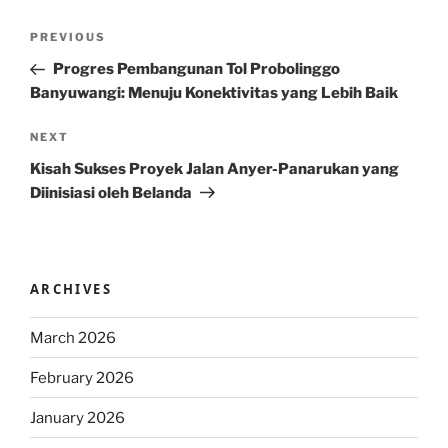
Post
Previous
PREVIOUS
navigation
Post
Progres Pembangunan Tol Probolinggo
Banyuwangi: Menuju Konektivitas yang Lebih Baik
Next
NEXT
Post
Kisah Sukses Proyek Jalan Anyer-Panarukan yang
Diinisiasi oleh Belanda
ARCHIVES
March 2026
February 2026
January 2026