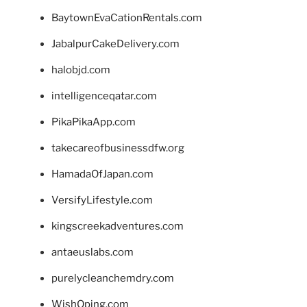
BaytownEvaCationRentals.com
JabalpurCakeDelivery.com
halobjd.com
intelligenceqatar.com
PikaPikaApp.com
takecareofbusinessdfw.org
HamadaOfJapan.com
VersifyLifestyle.com
kingscreekadventures.com
antaeuslabs.com
purelycleanchemdry.com
WishOping.com