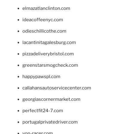
elmazatlanclinton.com
ideacoffeenyc.com
odieschillicothe.com
lacantinitagalesburg.com
pizzadeliverybristol.com
greenstarsmogcheck.com
happypawspl.com
callahansautoservicecenter.com
georgiascornermarket.com
perfectfit24-7.com
portugalprivatedriver.com
von-racer.com