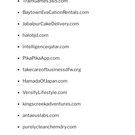
TrainGames365.com
BaytownEvaCationRentals.com
JabalpurCakeDelivery.com
halobjd.com
intelligenceqatar.com
PikaPikaApp.com
takecareofbusinessdfw.org
HamadaOfJapan.com
VersifyLifestyle.com
kingscreekadventures.com
antaeuslabs.com
purelycleanchemdry.com