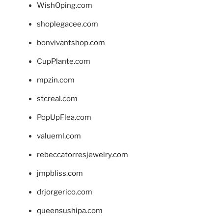
WishOping.com
shoplegacee.com
bonvivantshop.com
CupPlante.com
mpzin.com
stcreal.com
PopUpFlea.com
valueml.com
rebeccatorresjewelry.com
jmpbliss.com
drjorgerico.com
queensushipa.com