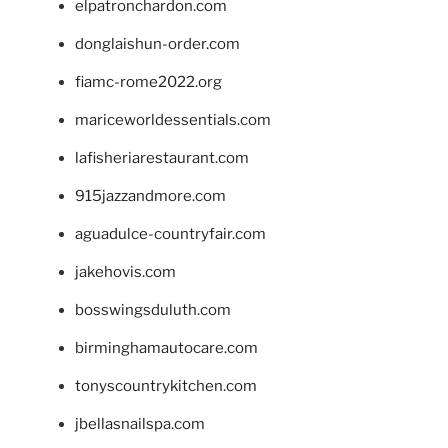
elpatronchardon.com
donglaishun-order.com
fiamc-rome2022.org
mariceworldessentials.com
lafisheriarestaurant.com
915jazzandmore.com
aguadulce-countryfair.com
jakehovis.com
bosswingsduluth.com
birminghamautocare.com
tonyscountrykitchen.com
jbellasnailspa.com