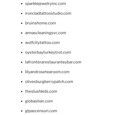
sparklejewelryinc.com
ironcladtattoostudio.com
bruinshome.com
annascleaningsvc.com
wolfcitytattoo.com
oysterbayturkeytrot.com
lafronterarestauranteybar.com
lilyandrosetearoom.com
olivesburgberrypatch.com
theslushkids.com
giobastian.com
glpascensori.com