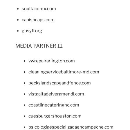
soultacohtx.com
capishcaps.com
gpsyfl.org
MEDIA PARTNER III
vwrepairarlington.com
cleaningservicebaltimore-md.com
beckslandscapeandfence.com
vistaaltadelveramendi.com
coastlinecateringnc.com
cuesburgershouston.com
psicologiaespecializadaencampeche.com