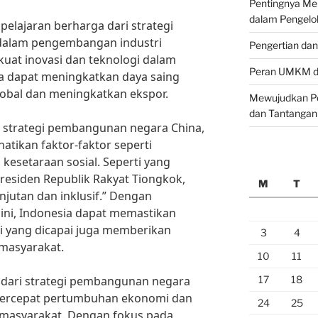
Pentingnya M
dalam Pengelo
elajaran berharga dari strategi
alam pengembangan industri
Pengertian da
at inovasi dan teknologi dalam
Peran UMKM da
ia dapat meningkatkan daya saing
lobal dan meningkatkan ekspor.
Mewujudkan Pe
dan Tantangan
strategi pembangunan negara China,
atikan faktor-faktor seperti
kesetaraan sosial. Seperti yang
Presiden Republik Rakyat Tiongkok,
M
T
jutan dan inklusif.” Dengan
ini, Indonesia dapat memastikan
yang dicapai juga memberikan
3
4
 masyarakat.
10
11
dari strategi pembangunan negara
17
18
percepat pertumbuhan ekonomi dan
24
25
masyarakat. Dengan fokus pada