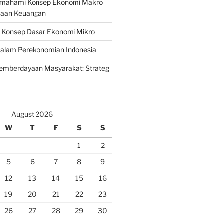
emahami Konsep Ekonomi Makro
laan Keuangan
n Konsep Dasar Ekonomi Mikro
lam Perekonomian Indonesia
mberdayaan Masyarakat: Strategi
August 2026
W
T
F
S
S
1
2
5
6
7
8
9
12
13
14
15
16
19
20
21
22
23
26
27
28
29
30