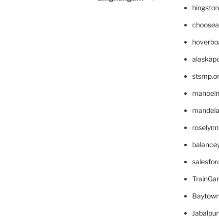
hingsto
choosea
hoverbo
alaskapo
stsmp.o
manoel
mandelae
roselyn
balance
salesfo
TrainG
Baytown
Jabalpu