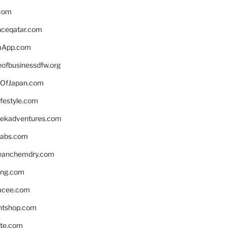
.com
enceqatar.com
aApp.com
eofbusinessdfw.org
OfJapan.com
ifestyle.com
eekadventures.com
labs.com
leanchemdry.com
ing.com
acee.com
ntshop.com
te.com