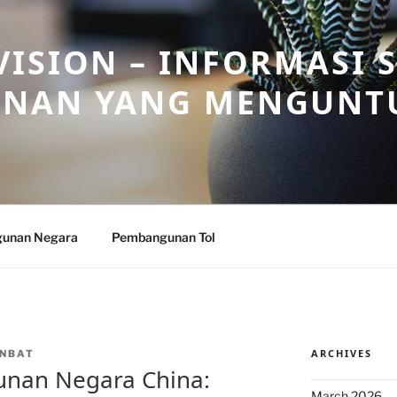
ISION – INFORMASI 
NAN YANG MENGUNT
unan Negara
Pembangunan Tol
ARCHIVES
NBAT
unan Negara China:
March 2026