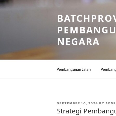
Skip
to
BATCHPROV
content
PEMBANGU
NEGARA
Pembangunan Jalan
Pembang
POSTED
SEPTEMBER 10, 2024
BY
ADMI
ON
Strategi Pembang