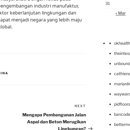
31
pengembangan industri manufaktur,
ktor keberlanjutan lingkungan dan
« Mar
dapat menjadi negara yang lebih maju
lobal.
okhealt
theinte
unbound
HINA
catfrien
marianli
wayward
pidfloo
NEXT
Next
Post
bancode
Mengapa Pembangunan Jalan
Aspal dan Beton Merugikan
betterm
Lingkungan?