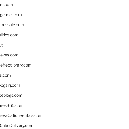
nnt.com
gender.com
ardssale.com
litics.com
rg
neves.com
ffectlibrary.com
ns.com
yoganj.com
rceblogs.com
ames365.com
EvaCationRentals.com
rCakeDelivery.com