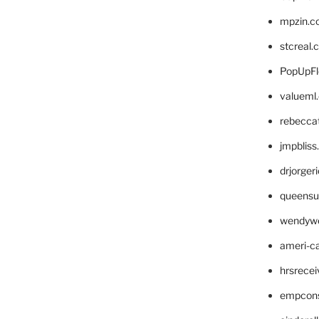
mpzin.c
stcreal.
PopUpFl
valueml
rebecca
jmpblis
drjorger
queensu
wendyw
ameri-
hrsrece
empcon