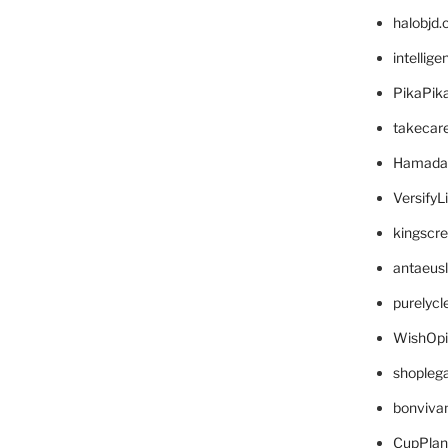
halobjd
intellig
PikaPik
takecar
Hamada
VersifyL
kingscr
antaeus
purelyc
WishOp
shopleg
bonviva
CupPlan