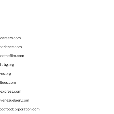
hcareers.com
xperience.com
edthefilm.com
ds-bg.org
ves.org
tees.com
rsexpress.com
venezuelaen.com
oodfoodcorporation.com