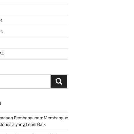
24
24
24
Search
S
encanaan Pembangunan: Membangun
onesia yang Lebih Baik