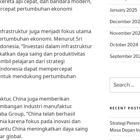
, kereta api cepat, dan bandara modern,
rcepat pertumbuhan ekonomi
January 2025
December 20
frastruktur juga menjadi fokus utama
November 20
ertumbuhan ekonomi. Menurut Sri
October 2024
onesia, “Investasi dalam infrastruktur
atkan daya saing dan produktivitas
September 20
bil pelajaran dari strategi
Indonesia dapat mempercepat
 untuk mendukung pertumbuhan
Search
for:
uktur, China juga memberikan
mbangan industri manufaktur.
RECENT POST
aba Group, “China telah berhasil
ia karena fokus pada inovasi dan
Strategi Per
mbantu China meningkatkan daya saing
Masa Depan Ind
r global.