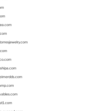
om
com
ea.com
.com
torresjewelry.com
s.com
ico.com
shipa.com
eimerdds.com
camp.com
ivables.com
st1.com