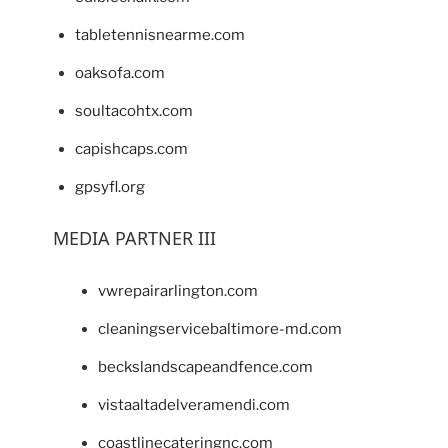
tabletennisnearme.com
oaksofa.com
soultacohtx.com
capishcaps.com
gpsyfl.org
MEDIA PARTNER III
vwrepairarlington.com
cleaningservicebaltimore-md.com
beckslandscapeandfence.com
vistaaltadelveramendi.com
coastlinecateringnc.com