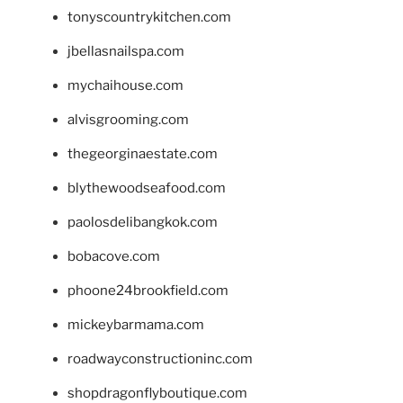
tonyscountrykitchen.com
jbellasnailspa.com
mychaihouse.com
alvisgrooming.com
thegeorginaestate.com
blythewoodseafood.com
paolosdelibangkok.com
bobacove.com
phoone24brookfield.com
mickeybarmama.com
roadwayconstructioninc.com
shopdragonflyboutique.com