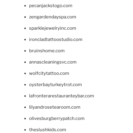
pecanjackstogo.com
zengardendayspa.com
sparklejewelryinc.com
ironcladtattoostudio.com
bruinshome.com
annascleaningsvc.com
wolfcitytattoo.com
oysterbayturkeytrot.com
lafronterarestauranteybar.com
lilyandrosetearoom.com
olivesburgberrypatch.com
theslushkids.com