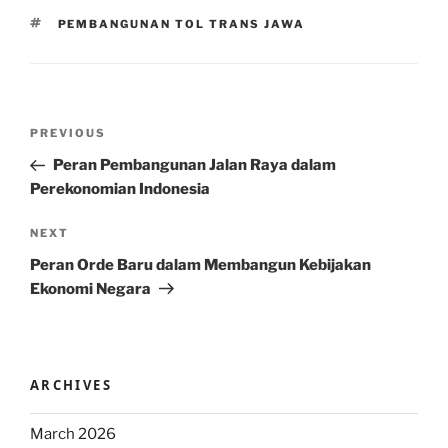
TAGS
PEMBANGUNAN TOL TRANS JAWA
Post
Previous
PREVIOUS
navigation
Post
Peran Pembangunan Jalan Raya dalam
Perekonomian Indonesia
Next
NEXT
Post
Peran Orde Baru dalam Membangun Kebijakan
Ekonomi Negara
ARCHIVES
March 2026