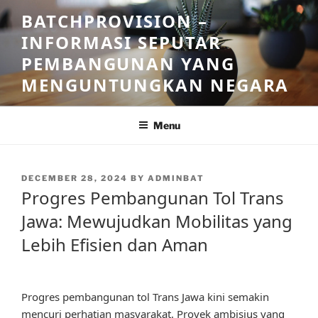
Skip
BATCHPROVISION –
to
INFORMASI SEPUTAR
content
PEMBANGUNAN YANG
MENGUNTUNGKAN NEGARA
Menu
POSTED
DECEMBER 28, 2024
BY
ADMINBAT
ON
Progres Pembangunan Tol Trans
Jawa: Mewujudkan Mobilitas yang
Lebih Efisien dan Aman
Progres pembangunan tol Trans Jawa kini semakin
mencuri perhatian masyarakat. Proyek ambisius yang