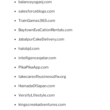
balanceyoganj.com
salesforceblogs.com
TrainGames365.com
BaytownEvaCationRentals.com
JabalpurCakeDelivery.com
halobjd.com
intelligenceqatar.com
PikaPikaApp.com
takecareofbusinessdfw.org
HamadaOfJapan.com
VersifyLifestyle.com
kingscreekadventures.com