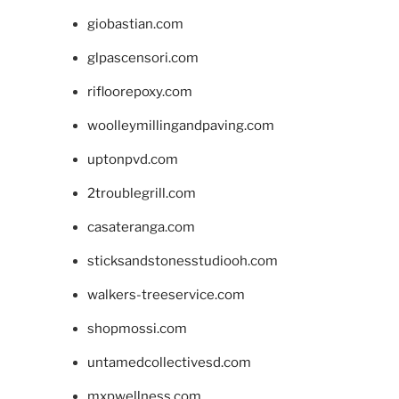
giobastian.com
glpascensori.com
rifloorepoxy.com
woolleymillingandpaving.com
uptonpvd.com
2troublegrill.com
casateranga.com
sticksandstonesstudiooh.com
walkers-treeservice.com
shopmossi.com
untamedcollectivesd.com
mxpwellness.com