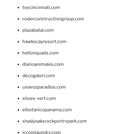
tsecincinnati.com
roderconstructiongroup.com
plazabatai.com
hawkscayresort.com
hellonquads.com
diarioanimales.com
decogaleri.com
unavozparadios.com
shoes-vert.com
elbotanicopanama.com
shadyoaksrockportrvpark.com
jccoinlaundry.com