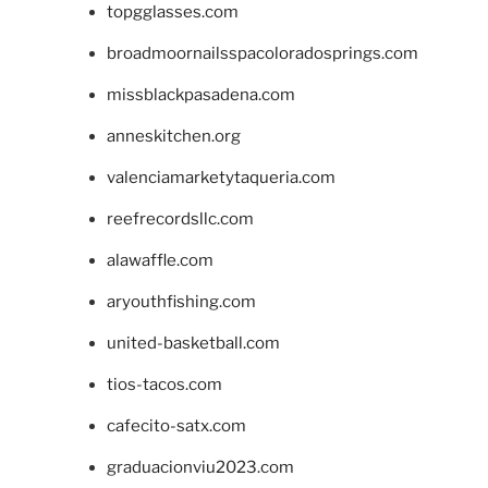
topgglasses.com
broadmoornailsspacoloradosprings.com
missblackpasadena.com
anneskitchen.org
valenciamarketytaqueria.com
reefrecordsllc.com
alawaffle.com
aryouthfishing.com
united-basketball.com
tios-tacos.com
cafecito-satx.com
graduacionviu2023.com