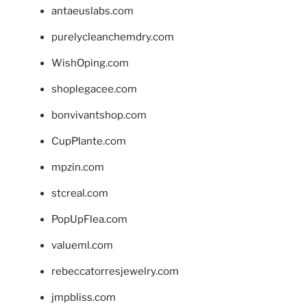
antaeuslabs.com
purelycleanchemdry.com
WishOping.com
shoplegacee.com
bonvivantshop.com
CupPlante.com
mpzin.com
stcreal.com
PopUpFlea.com
valueml.com
rebeccatorresjewelry.com
jmpbliss.com