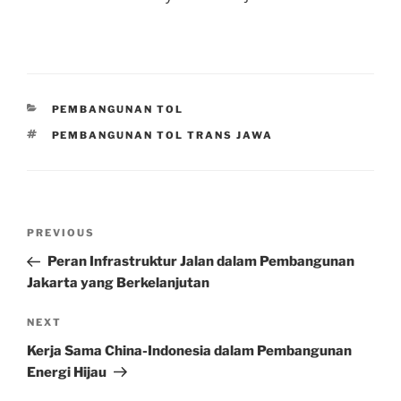
CATEGORIES
PEMBANGUNAN TOL
TAGS
PEMBANGUNAN TOL TRANS JAWA
Post
Previous
PREVIOUS
navigation
Post
Peran Infrastruktur Jalan dalam Pembangunan
Jakarta yang Berkelanjutan
Next
NEXT
Post
Kerja Sama China-Indonesia dalam Pembangunan
Energi Hijau