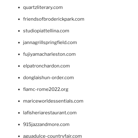
quartzliterary.com
friendsofbroderickpark.com
studiopiattellina.com
jannagrillspringfield.com
fujiyamacharleston.com
elpatronchardon.com
donglaishun-order.com
fiamc-rome2022.org
mariceworldessentials.com
lafisheriarestaurant.com
915jazzandmore.com
aguadulce-countryfair.com