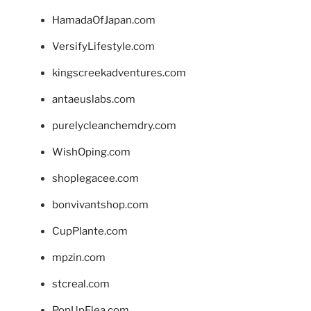
HamadaOfJapan.com
VersifyLifestyle.com
kingscreekadventures.com
antaeuslabs.com
purelycleanchemdry.com
WishOping.com
shoplegacee.com
bonvivantshop.com
CupPlante.com
mpzin.com
stcreal.com
PopUpFlea.com