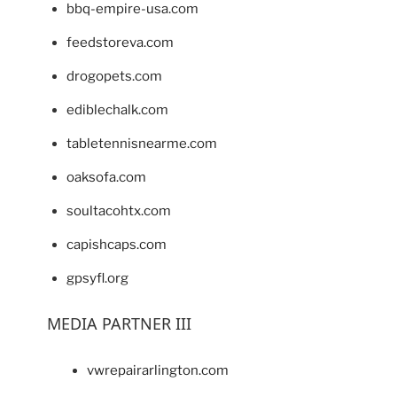
bbq-empire-usa.com
feedstoreva.com
drogopets.com
ediblechalk.com
tabletennisnearme.com
oaksofa.com
soultacohtx.com
capishcaps.com
gpsyfl.org
MEDIA PARTNER III
vwrepairarlington.com