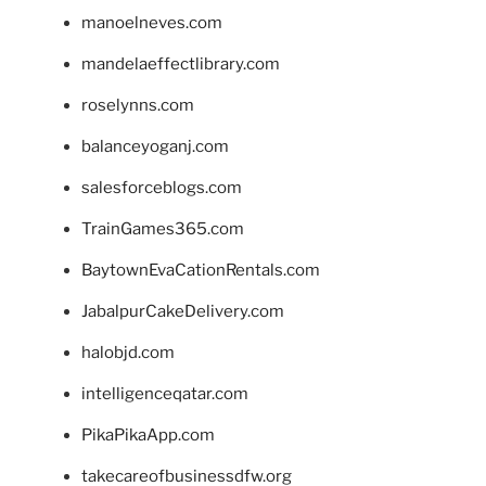
manoelneves.com
mandelaeffectlibrary.com
roselynns.com
balanceyoganj.com
salesforceblogs.com
TrainGames365.com
BaytownEvaCationRentals.com
JabalpurCakeDelivery.com
halobjd.com
intelligenceqatar.com
PikaPikaApp.com
takecareofbusinessdfw.org