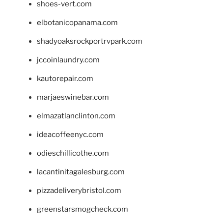
shoes-vert.com
elbotanicopanama.com
shadyoaksrockportrvpark.com
jccoinlaundry.com
kautorepair.com
marjaeswinebar.com
elmazatlanclinton.com
ideacoffeenyc.com
odieschillicothe.com
lacantinitagalesburg.com
pizzadeliverybristol.com
greenstarsmogcheck.com