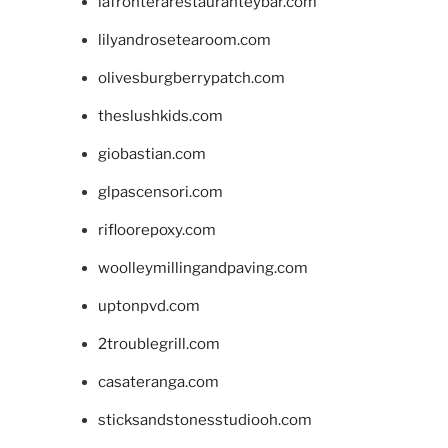
lafronterarestauranteybar.com
lilyandrosetearoom.com
olivesburgberrypatch.com
theslushkids.com
giobastian.com
glpascensori.com
rifloorepoxy.com
woolleymillingandpaving.com
uptonpvd.com
2troublegrill.com
casateranga.com
sticksandstonesstudiooh.com