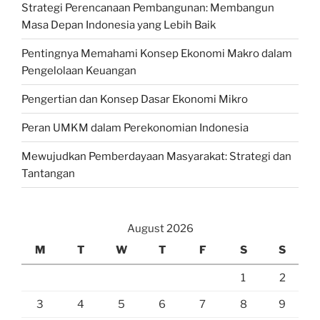
Strategi Perencanaan Pembangunan: Membangun
Masa Depan Indonesia yang Lebih Baik
Pentingnya Memahami Konsep Ekonomi Makro dalam
Pengelolaan Keuangan
Pengertian dan Konsep Dasar Ekonomi Mikro
Peran UMKM dalam Perekonomian Indonesia
Mewujudkan Pemberdayaan Masyarakat: Strategi dan
Tantangan
August 2026
M
T
W
T
F
S
S
1
2
3
4
5
6
7
8
9