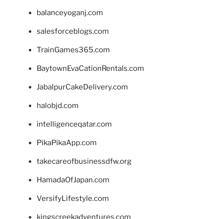
balanceyoganj.com
salesforceblogs.com
TrainGames365.com
BaytownEvaCationRentals.com
JabalpurCakeDelivery.com
halobjd.com
intelligenceqatar.com
PikaPikaApp.com
takecareofbusinessdfw.org
HamadaOfJapan.com
VersifyLifestyle.com
kingscreekadventures.com