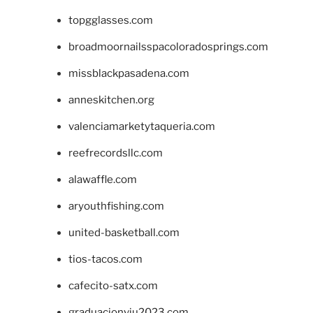
topgglasses.com
broadmoornailsspacoloradosprings.com
missblackpasadena.com
anneskitchen.org
valenciamarketytaqueria.com
reefrecordsllc.com
alawaffle.com
aryouthfishing.com
united-basketball.com
tios-tacos.com
cafecito-satx.com
graduacionviu2023.com