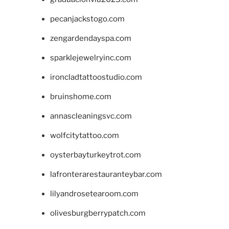
pecanjackstogo.com
zengardendayspa.com
sparklejewelryinc.com
ironcladtattoostudio.com
bruinshome.com
annascleaningsvc.com
wolfcitytattoo.com
oysterbayturkeytrot.com
lafronterarestauranteybar.com
lilyandrosetearoom.com
olivesburgberrypatch.com