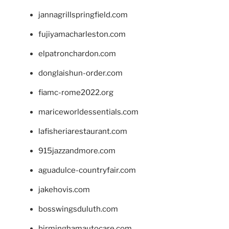
jannagrillspringfield.com
fujiyamacharleston.com
elpatronchardon.com
donglaishun-order.com
fiamc-rome2022.org
mariceworldessentials.com
lafisheriarestaurant.com
915jazzandmore.com
aguadulce-countryfair.com
jakehovis.com
bosswingsduluth.com
birminghamautocare.com