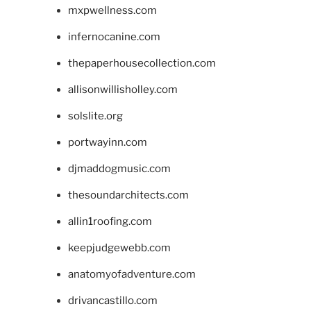
mxpwellness.com
infernocanine.com
thepaperhousecollection.com
allisonwillisholley.com
solslite.org
portwayinn.com
djmaddogmusic.com
thesoundarchitects.com
allin1roofing.com
keepjudgewebb.com
anatomyofadventure.com
drivancastillo.com