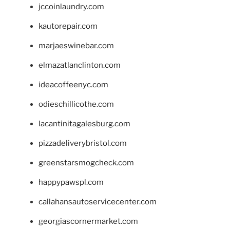
jccoinlaundry.com
kautorepair.com
marjaeswinebar.com
elmazatlanclinton.com
ideacoffeenyc.com
odieschillicothe.com
lacantinitagalesburg.com
pizzadeliverybristol.com
greenstarsmogcheck.com
happypawspl.com
callahansautoservicecenter.com
georgiascornermarket.com