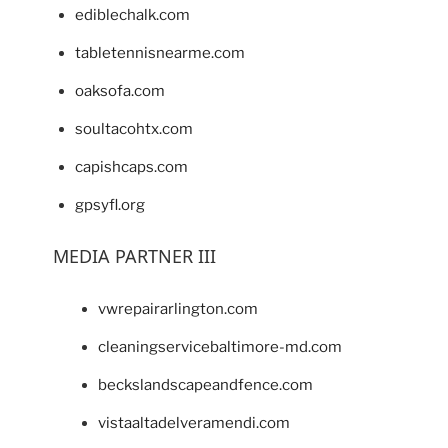
ediblechalk.com
tabletennisnearme.com
oaksofa.com
soultacohtx.com
capishcaps.com
gpsyfl.org
MEDIA PARTNER III
vwrepairarlington.com
cleaningservicebaltimore-md.com
beckslandscapeandfence.com
vistaaltadelveramendi.com