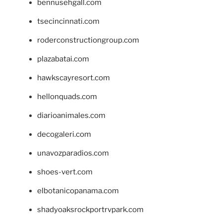
bennusehgall.com
tsecincinnati.com
roderconstructiongroup.com
plazabatai.com
hawkscayresort.com
hellonquads.com
diarioanimales.com
decogaleri.com
unavozparadios.com
shoes-vert.com
elbotanicopanama.com
shadyoaksrockportrvpark.com