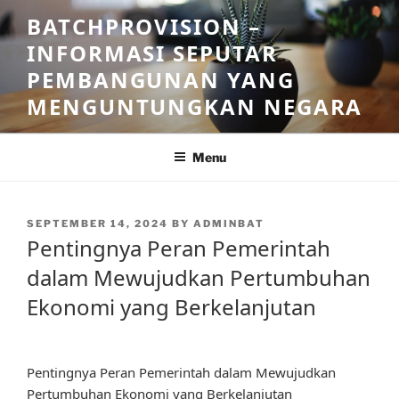
Skip
BATCHPROVISION –
to
INFORMASI SEPUTAR
content
PEMBANGUNAN YANG
MENGUNTUNGKAN NEGARA
Menu
POSTED
SEPTEMBER 14, 2024
BY
ADMINBAT
ON
Pentingnya Peran Pemerintah
dalam Mewujudkan Pertumbuhan
Ekonomi yang Berkelanjutan
Pentingnya Peran Pemerintah dalam Mewujudkan
Pertumbuhan Ekonomi yang Berkelanjutan