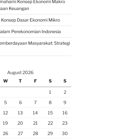
emahami Konsep Ekonomi Makro
laan Keuangan
n Konsep Dasar Ekonomi Mikro
lam Perekonomian Indonesia
mberdayaan Masyarakat: Strategi
August 2026
W
T
F
S
S
1
2
5
6
7
8
9
12
13
14
15
16
19
20
21
22
23
26
27
28
29
30