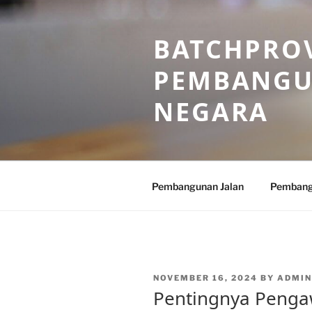
Skip
to
BATCHPROV
content
PEMBANGU
NEGARA
Pembangunan Jalan
Pembang
POSTED
NOVEMBER 16, 2024
BY
ADMIN
ON
Pentingnya Penga