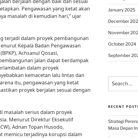
lan berjalan dengan baik dan sesuai
tetapkan. Pengawasan yang ketat akan
January 2025
a masalah di kemudian hari,” ujar
December 20
November 20
ing terjadi dalam proyek pembangunan
October 2024
 Menurut Kepala Badan Pengawasan
BPKP), Achsanul Qosasi,
September 20
 pembangunan jalan dapat berdampak
terlambatan dalam proyek
ebabkan kemacetan lalu lintas dan
Search
 karena itu, pengawasan yang ketat
for:
astikan proyek berjalan sesuai dengan
RECENT POST
adi masalah serius dalam proyek
ia. Menurut Direktur Eksekutif
Strategi Per
(ICW), Adnan Topan Husodo,
Masa Depan Ind
 memicu terjadinya korupsi dalam