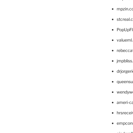
mpzin.c
stcreal.
PopUpFl
valueml
rebecca
jmpblis
drjorger
queensu
wendyw
ameri-
hrsrece
empcon