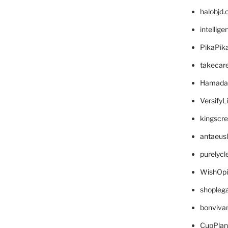
halobjd
intellig
PikaPik
takecar
Hamada
VersifyL
kingscr
antaeus
purelyc
WishOp
shopleg
bonviva
CupPlan