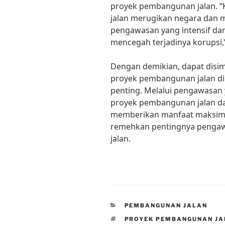
proyek pembangunan jalan. 
jalan merugikan negara dan m
pengawasan yang intensif da
mencegah terjadinya korupsi,
Dengan demikian, dapat dis
proyek pembangunan jalan di
penting. Melalui pengawasan 
proyek pembangunan jalan da
memberikan manfaat maksimal
remehkan pentingnya penga
jalan.
CATEGORIES
PEMBANGUNAN JALAN
TAGS
PROYEK PEMBANGUNAN JA