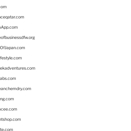
.com
enceqatar.com
aApp.com
eofbusinessdfw.org
OfJapan.com
ifestyle.com
eekadventures.com
labs.com
leanchemdry.com
ing.com
acee.com
ntshop.com
te.com