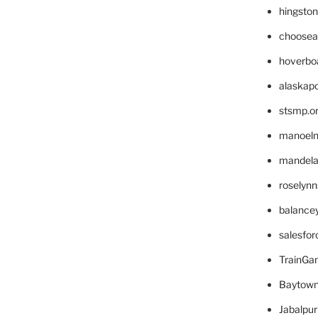
hingsto
choosea
hoverbo
alaskapo
stsmp.o
manoel
mandelae
roselyn
balance
salesfo
TrainG
Baytown
Jabalpu