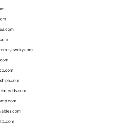
om
com
ea.com
.com
torresjewelry.com
s.com
ico.com
shipa.com
eimerdds.com
camp.com
ivables.com
st1.com