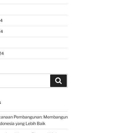
24
24
24
Search
S
encanaan Pembangunan: Membangun
onesia yang Lebih Baik