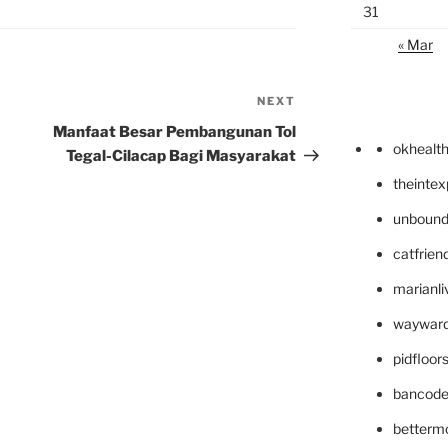
31
« Mar
NEXT
Next
Post
Manfaat Besar Pembangunan Tol
okhealt
Tegal-Cilacap Bagi Masyarakat
theinte
unbound
catfrien
marianli
wayward
pidfloo
bancode
betterm