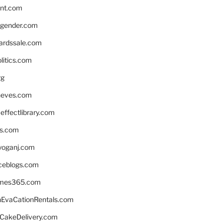
nnt.com
gender.com
ardssale.com
litics.com
rg
neves.com
ffectlibrary.com
ns.com
yoganj.com
rceblogs.com
ames365.com
EvaCationRentals.com
rCakeDelivery.com