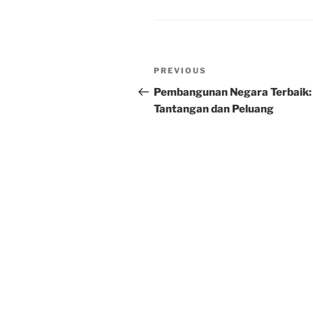
Post
Previous
PREVIOUS
navigation
Post
Pembangunan Negara Terbaik:
Tantangan dan Peluang