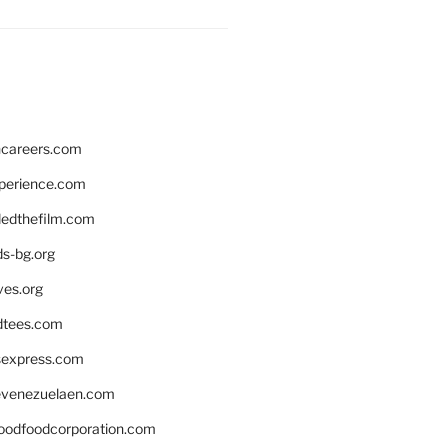
hcareers.com
xperience.com
edthefilm.com
ds-bg.org
ves.org
tees.com
rsexpress.com
venezuelaen.com
oodfoodcorporation.com