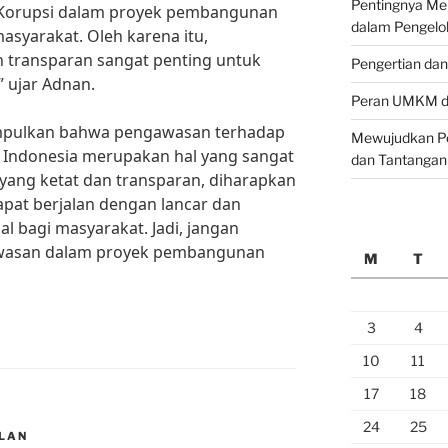
Pentingnya M
“Korupsi dalam proyek pembangunan
dalam Pengelo
asyarakat. Oleh karena itu,
n transparan sangat penting untuk
Pengertian da
” ujar Adnan.
Peran UMKM da
impulkan bahwa pengawasan terhadap
Mewujudkan Pe
 Indonesia merupakan hal yang sangat
dan Tantangan
yang ketat dan transparan, diharapkan
pat berjalan dengan lancar dan
 bagi masyarakat. Jadi, jangan
wasan dalam proyek pembangunan
M
T
3
4
10
11
17
18
24
25
LAN