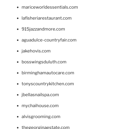
mariceworldessentials.com
lafisheriarestaurant.com
915jazzandmore.com
aguadulce-countryfair.com
jakehovis.com
bosswingsduluth.com
birminghamautocare.com
tonyscountrykitchen.com
jbellasnailspa.com
mychaihouse.com
alvisgrooming.com
thegeorginaestate.com