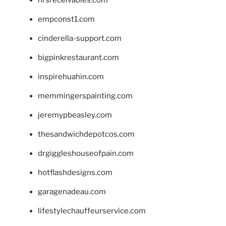
hrsreceivables.com
empconst1.com
cinderella-support.com
bigpinkrestaurant.com
inspirehuahin.com
memmingerspainting.com
jeremypbeasley.com
thesandwichdepotcos.com
drgiggleshouseofpain.com
hotflashdesigns.com
garagenadeau.com
lifestylechauffeurservice.com