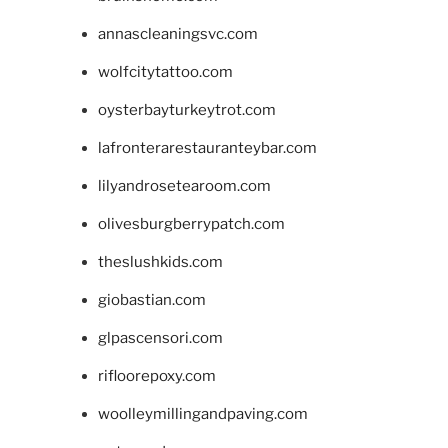
annascleaningsvc.com
wolfcitytattoo.com
oysterbayturkeytrot.com
lafronterarestauranteybar.com
lilyandrosetearoom.com
olivesburgberrypatch.com
theslushkids.com
giobastian.com
glpascensori.com
rifloorepoxy.com
woolleymillingandpaving.com