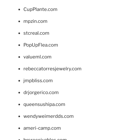
CupPlante.com
mpzin.com
stcreal.com
PopUpFlea.com
valueml.com
rebeccatorresjewelry.com
jmpbliss.com
drjorgerico.com
queensushipa.com
wendyweimerdds.com
ameri-camp.com