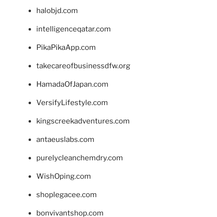
halobjd.com
intelligenceqatar.com
PikaPikaApp.com
takecareofbusinessdfw.org
HamadaOfJapan.com
VersifyLifestyle.com
kingscreekadventures.com
antaeuslabs.com
purelycleanchemdry.com
WishOping.com
shoplegacee.com
bonvivantshop.com