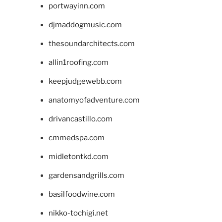
portwayinn.com
djmaddogmusic.com
thesoundarchitects.com
allin1roofing.com
keepjudgewebb.com
anatomyofadventure.com
drivancastillo.com
cmmedspa.com
midletontkd.com
gardensandgrills.com
basilfoodwine.com
nikko-tochigi.net