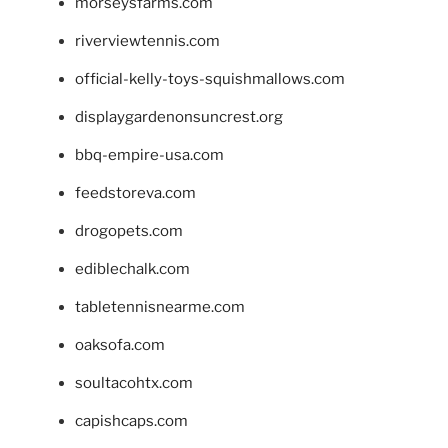
morseysfarms.com
riverviewtennis.com
official-kelly-toys-squishmallows.com
displaygardenonsuncrest.org
bbq-empire-usa.com
feedstoreva.com
drogopets.com
ediblechalk.com
tabletennisnearme.com
oaksofa.com
soultacohtx.com
capishcaps.com