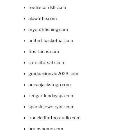
reefrecordsllc.com
alawaffle.com
aryouthfishing.com
united-basketball.com
tios-tacos.com
cafecito-satx.com
graduacionviu2023.com
pecanjackstogo.com
zengardendayspa.com
sparklejewelryinc.com
ironcladtattoostudio.com
bruinshome.com