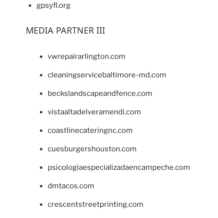
gpsyfl.org
MEDIA PARTNER III
vwrepairarlington.com
cleaningservicebaltimore-md.com
beckslandscapeandfence.com
vistaaltadelveramendi.com
coastlinecateringnc.com
cuesburgershouston.com
psicologiaespecializadaencampeche.com
dmtacos.com
crescentstreetprinting.com