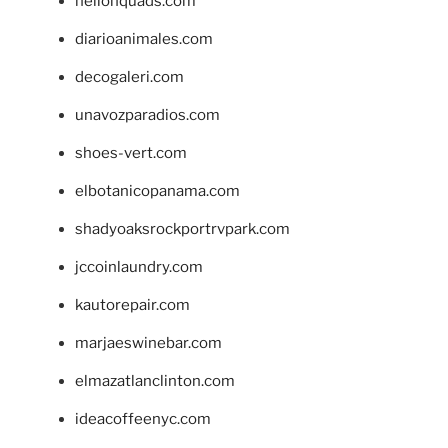
hellonquads.com
diarioanimales.com
decogaleri.com
unavozparadios.com
shoes-vert.com
elbotanicopanama.com
shadyoaksrockportrvpark.com
jccoinlaundry.com
kautorepair.com
marjaeswinebar.com
elmazatlanclinton.com
ideacoffeenyc.com