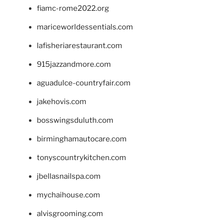
fiamc-rome2022.org
mariceworldessentials.com
lafisheriarestaurant.com
915jazzandmore.com
aguadulce-countryfair.com
jakehovis.com
bosswingsduluth.com
birminghamautocare.com
tonyscountrykitchen.com
jbellasnailspa.com
mychaihouse.com
alvisgrooming.com