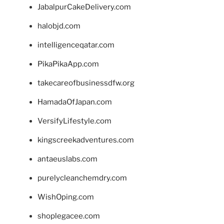
JabalpurCakeDelivery.com
halobjd.com
intelligenceqatar.com
PikaPikaApp.com
takecareofbusinessdfw.org
HamadaOfJapan.com
VersifyLifestyle.com
kingscreekadventures.com
antaeuslabs.com
purelycleanchemdry.com
WishOping.com
shoplegacee.com