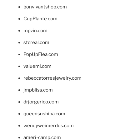
bonvivantshop.com
CupPlante.com
mpzin.com
stcreal.com
PopUpFlea.com
valueml.com
rebeccatorresjewelry.com
jmpbliss.com
drjorgerico.com
queensushipa.com
wendyweimerdds.com
ameri-camp.com