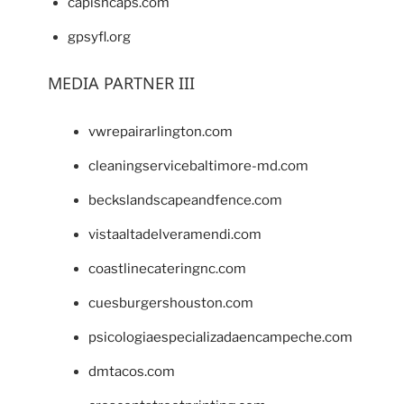
capishcaps.com
gpsyfl.org
MEDIA PARTNER III
vwrepairarlington.com
cleaningservicebaltimore-md.com
beckslandscapeandfence.com
vistaaltadelveramendi.com
coastlinecateringnc.com
cuesburgershouston.com
psicologiaespecializadaencampeche.com
dmtacos.com