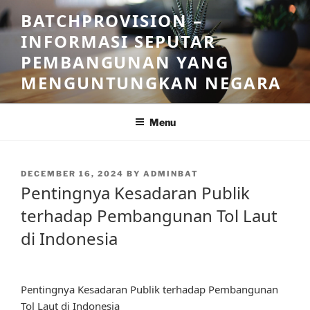
Skip
BATCHPROVISION –
to
INFORMASI SEPUTAR
content
PEMBANGUNAN YANG
MENGUNTUNGKAN NEGARA
Menu
POSTED
DECEMBER 16, 2024
BY
ADMINBAT
ON
Pentingnya Kesadaran Publik
terhadap Pembangunan Tol Laut
di Indonesia
Pentingnya Kesadaran Publik terhadap Pembangunan
Tol Laut di Indonesia