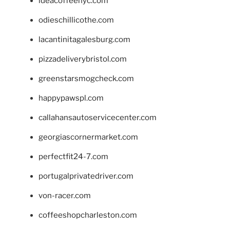
ideacoffeenyc.com
odieschillicothe.com
lacantinitagalesburg.com
pizzadeliverybristol.com
greenstarsmogcheck.com
happypawspl.com
callahansautoservicecenter.com
georgiascornermarket.com
perfectfit24-7.com
portugalprivatedriver.com
von-racer.com
coffeeshopcharleston.com