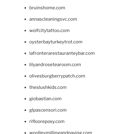
bruinshome.com
annascleaningsvc.com
wolfcitytattoo.com
oysterbayturkeytrot.com
lafronterarestauranteybar.com
lilyandrosetearoom.com
olivesburgberrypatch.com
theslushkids.com
giobastian.com
glpascensori.com
rifloorepoxy.com
woolleymillingandpaving.com