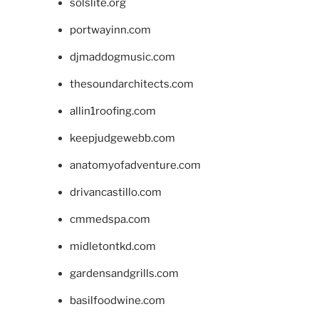
solslite.org
portwayinn.com
djmaddogmusic.com
thesoundarchitects.com
allin1roofing.com
keepjudgewebb.com
anatomyofadventure.com
drivancastillo.com
cmmedspa.com
midletontkd.com
gardensandgrills.com
basilfoodwine.com