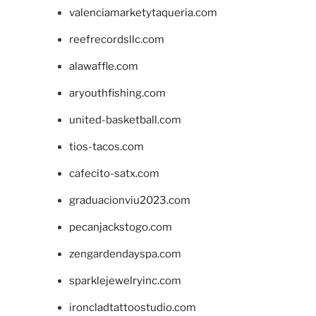
valenciamarketytaqueria.com
reefrecordsllc.com
alawaffle.com
aryouthfishing.com
united-basketball.com
tios-tacos.com
cafecito-satx.com
graduacionviu2023.com
pecanjackstogo.com
zengardendayspa.com
sparklejewelryinc.com
ironcladtattoostudio.com