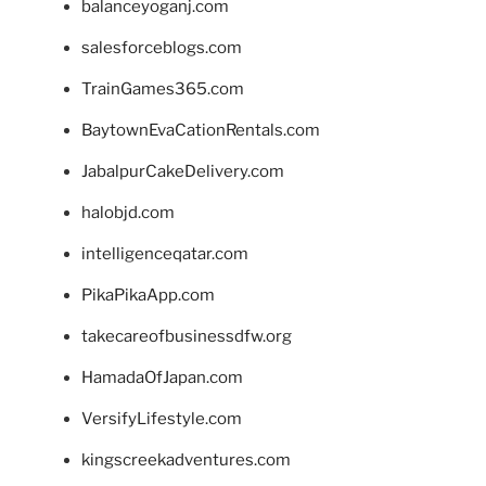
balanceyoganj.com
salesforceblogs.com
TrainGames365.com
BaytownEvaCationRentals.com
JabalpurCakeDelivery.com
halobjd.com
intelligenceqatar.com
PikaPikaApp.com
takecareofbusinessdfw.org
HamadaOfJapan.com
VersifyLifestyle.com
kingscreekadventures.com