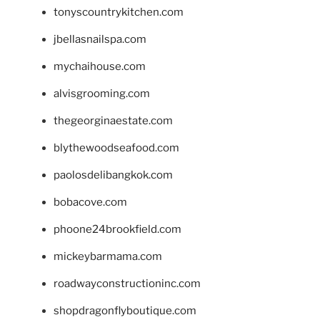
tonyscountrykitchen.com
jbellasnailspa.com
mychaihouse.com
alvisgrooming.com
thegeorginaestate.com
blythewoodseafood.com
paolosdelibangkok.com
bobacove.com
phoone24brookfield.com
mickeybarmama.com
roadwayconstructioninc.com
shopdragonflyboutique.com