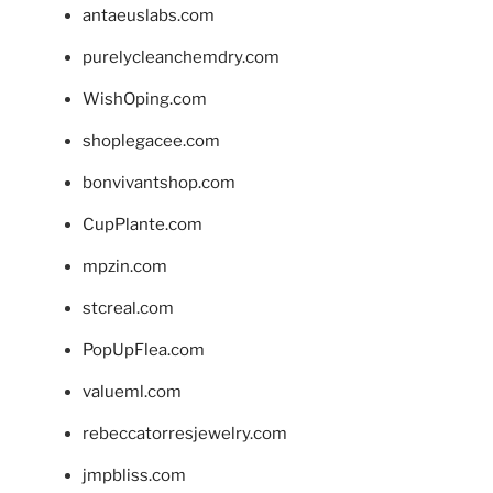
antaeuslabs.com
purelycleanchemdry.com
WishOping.com
shoplegacee.com
bonvivantshop.com
CupPlante.com
mpzin.com
stcreal.com
PopUpFlea.com
valueml.com
rebeccatorresjewelry.com
jmpbliss.com