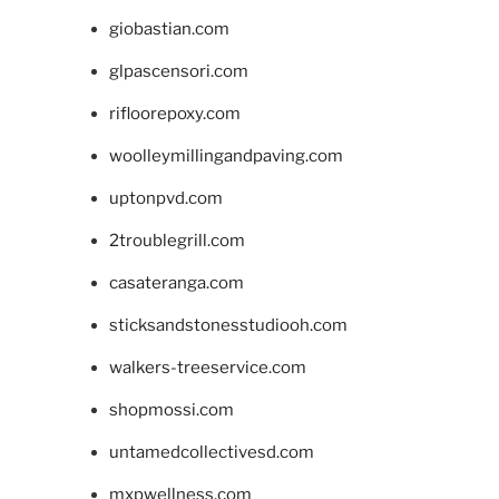
giobastian.com
glpascensori.com
rifloorepoxy.com
woolleymillingandpaving.com
uptonpvd.com
2troublegrill.com
casateranga.com
sticksandstonesstudiooh.com
walkers-treeservice.com
shopmossi.com
untamedcollectivesd.com
mxpwellness.com