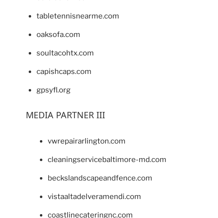
tabletennisnearme.com
oaksofa.com
soultacohtx.com
capishcaps.com
gpsyfl.org
MEDIA PARTNER III
vwrepairarlington.com
cleaningservicebaltimore-md.com
beckslandscapeandfence.com
vistaaltadelveramendi.com
coastlinecateringnc.com