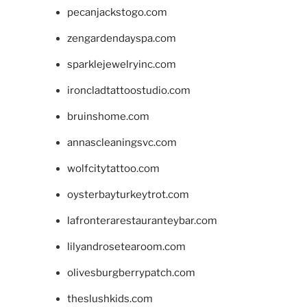
pecanjackstogo.com
zengardendayspa.com
sparklejewelryinc.com
ironcladtattoostudio.com
bruinshome.com
annascleaningsvc.com
wolfcitytattoo.com
oysterbayturkeytrot.com
lafronterarestauranteybar.com
lilyandrosetearoom.com
olivesburgberrypatch.com
theslushkids.com