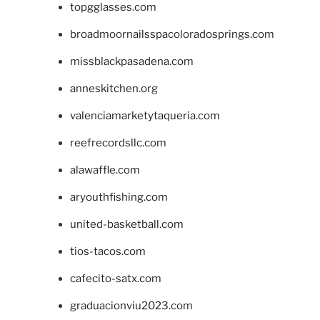
topgglasses.com
broadmoornailsspacoloradosprings.com
missblackpasadena.com
anneskitchen.org
valenciamarketytaqueria.com
reefrecordsllc.com
alawaffle.com
aryouthfishing.com
united-basketball.com
tios-tacos.com
cafecito-satx.com
graduacionviu2023.com