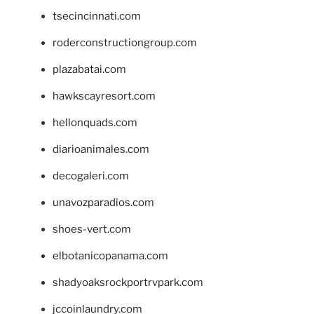
tsecincinnati.com
roderconstructiongroup.com
plazabatai.com
hawkscayresort.com
hellonquads.com
diarioanimales.com
decogaleri.com
unavozparadios.com
shoes-vert.com
elbotanicopanama.com
shadyoaksrockportrvpark.com
jccoinlaundry.com