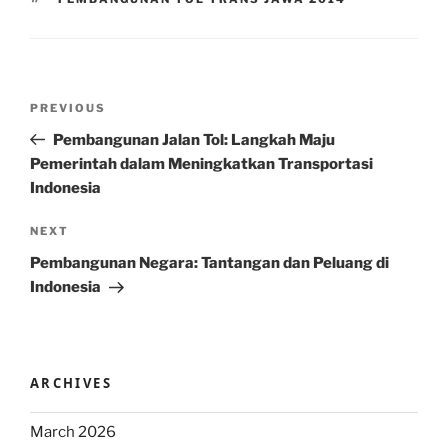
Post
Previous
PREVIOUS
navigation
Post
Pembangunan Jalan Tol: Langkah Maju
Pemerintah dalam Meningkatkan Transportasi
Indonesia
Next
NEXT
Post
Pembangunan Negara: Tantangan dan Peluang di
Indonesia
ARCHIVES
March 2026