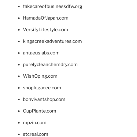
takecareofbusinessdfw.org
HamadaOfJapan.com
VersifyLifestyle.com
kingscreekadventures.com
antaeuslabs.com
purelycleanchemdry.com
WishOping.com
shoplegacee.com
bonvivantshop.com
CupPlante.com
mpzin.com
stcreal.com