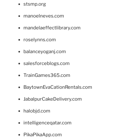
stsmp.org
manoelneves.com
mandelaeffectlibrary.com
roselynns.com
balanceyoganj.com
salesforceblogs.com
TrainGames365.com
BaytownEvaCationRentals.com
JabalpurCakeDelivery.com
halobjd.com
intelligenceqatar.com
PikaPikaApp.com