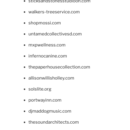
sticksandstonesstudiooh.com
walkers-treeservice.com
shopmossi.com
untamedcollectivesd.com
mxpwellness.com
infernocanine.com
thepaperhousecollection.com
allisonwillisholley.com
solslite.org
portwayinn.com
djmaddogmusic.com
thesoundarchitects.com