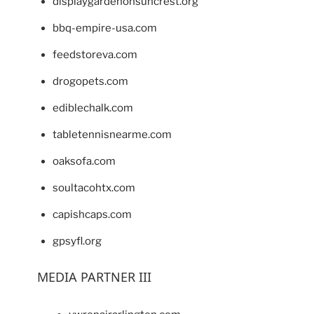
displaygardenonsuncrest.org
bbq-empire-usa.com
feedstoreva.com
drogopets.com
ediblechalk.com
tabletennisnearme.com
oaksofa.com
soultacohtx.com
capishcaps.com
gpsyfl.org
MEDIA PARTNER III