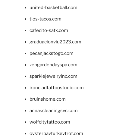
united-basketball.com
tios-tacos.com
cafecito-satx.com
graduacionviu2023.com
pecanjackstogo.com
zengardendayspa.com
sparklejewelryinc.com
ironcladtattoostudio.com
bruinshome.com
annascleaningsvc.com
wolfcitytattoo.com
oysterbayturkeytrot.com