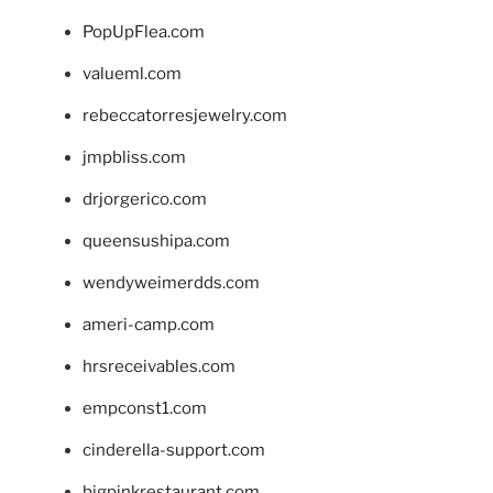
PopUpFlea.com
valueml.com
rebeccatorresjewelry.com
jmpbliss.com
drjorgerico.com
queensushipa.com
wendyweimerdds.com
ameri-camp.com
hrsreceivables.com
empconst1.com
cinderella-support.com
bigpinkrestaurant.com