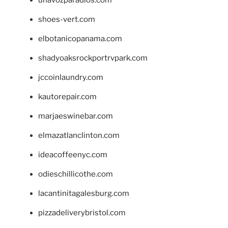
unavozparadios.com
shoes-vert.com
elbotanicopanama.com
shadyoaksrockportrvpark.com
jccoinlaundry.com
kautorepair.com
marjaeswinebar.com
elmazatlanclinton.com
ideacoffeenyc.com
odieschillicothe.com
lacantinitagalesburg.com
pizzadeliverybristol.com