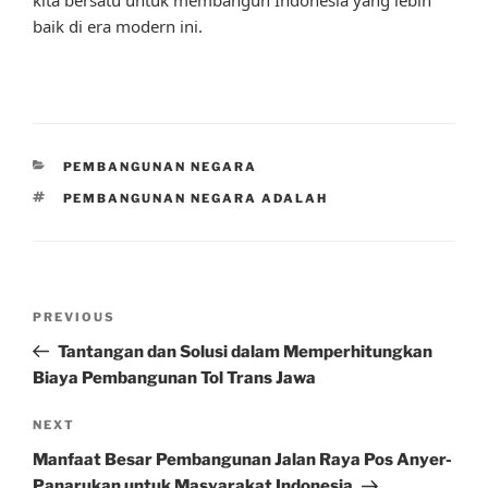
kita bersatu untuk membangun Indonesia yang lebih
baik di era modern ini.
CATEGORIES
PEMBANGUNAN NEGARA
TAGS
PEMBANGUNAN NEGARA ADALAH
Post
Previous
PREVIOUS
navigation
Post
Tantangan dan Solusi dalam Memperhitungkan
Biaya Pembangunan Tol Trans Jawa
Next
NEXT
Post
Manfaat Besar Pembangunan Jalan Raya Pos Anyer-
Panarukan untuk Masyarakat Indonesia