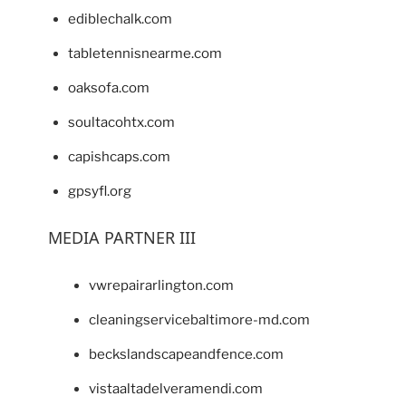
ediblechalk.com
tabletennisnearme.com
oaksofa.com
soultacohtx.com
capishcaps.com
gpsyfl.org
MEDIA PARTNER III
vwrepairarlington.com
cleaningservicebaltimore-md.com
beckslandscapeandfence.com
vistaaltadelveramendi.com