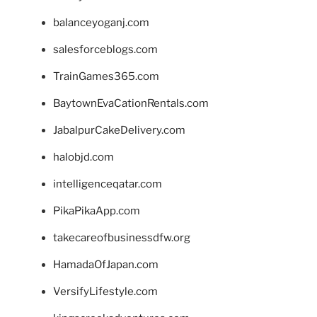
balanceyoganj.com
salesforceblogs.com
TrainGames365.com
BaytownEvaCationRentals.com
JabalpurCakeDelivery.com
halobjd.com
intelligenceqatar.com
PikaPikaApp.com
takecareofbusinessdfw.org
HamadaOfJapan.com
VersifyLifestyle.com