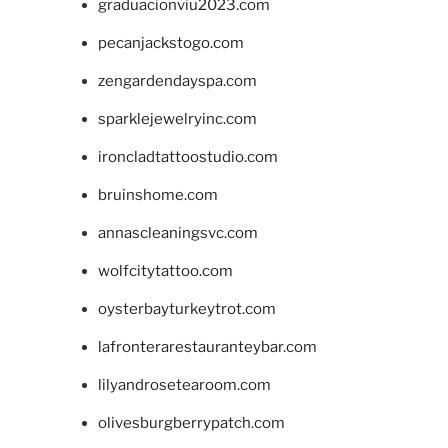
graduacionviu2023.com
pecanjackstogo.com
zengardendayspa.com
sparklejewelryinc.com
ironcladtattoostudio.com
bruinshome.com
annascleaningsvc.com
wolfcitytattoo.com
oysterbayturkeytrot.com
lafronterarestauranteybar.com
lilyandrosetearoom.com
olivesburgberrypatch.com