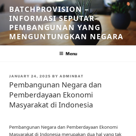
Skip
BATCHPROVISION –
to
INFORMASI SEPUTAR
content
PEMBANGUNAN YANG
MENGUNTUNGKAN NEGARA
Menu
POSTED
JANUARY 24, 2025
BY
ADMINBAT
ON
Pembangunan Negara dan
Pemberdayaan Ekonomi
Masyarakat di Indonesia
Pembangunan Negara dan Pemberdayaan Ekonomi
Masyarakat di Indonesia merupakan dua hal yang tak