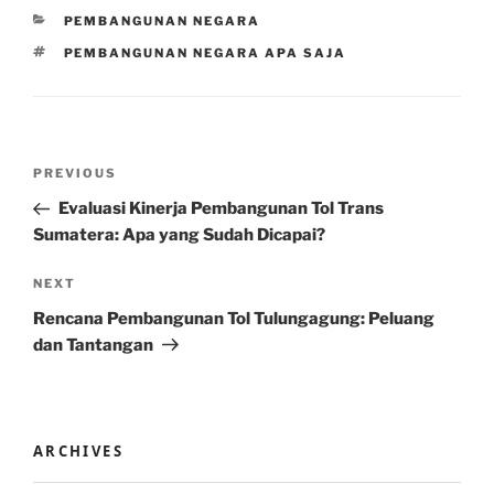
CATEGORIES
PEMBANGUNAN NEGARA
TAGS
PEMBANGUNAN NEGARA APA SAJA
Post
Previous
PREVIOUS
navigation
Post
Evaluasi Kinerja Pembangunan Tol Trans
Sumatera: Apa yang Sudah Dicapai?
Next
NEXT
Post
Rencana Pembangunan Tol Tulungagung: Peluang
dan Tantangan
ARCHIVES