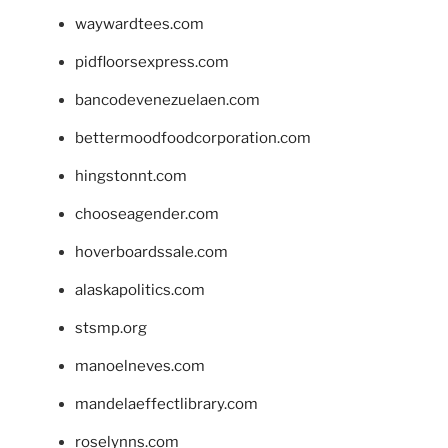
waywardtees.com
pidfloorsexpress.com
bancodevenezuelaen.com
bettermoodfoodcorporation.com
hingstonnt.com
chooseagender.com
hoverboardssale.com
alaskapolitics.com
stsmp.org
manoelneves.com
mandelaeffectlibrary.com
roselynns.com