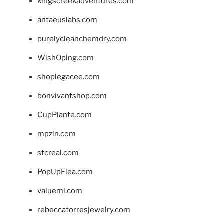
kingscreekadventures.com
antaeuslabs.com
purelycleanchemdry.com
WishOping.com
shoplegacee.com
bonvivantshop.com
CupPlante.com
mpzin.com
stcreal.com
PopUpFlea.com
valueml.com
rebeccatorresjewelry.com