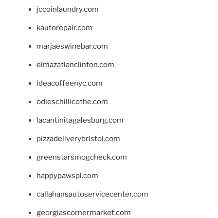
jccoinlaundry.com
kautorepair.com
marjaeswinebar.com
elmazatlanclinton.com
ideacoffeenyc.com
odieschillicothe.com
lacantinitagalesburg.com
pizzadeliverybristol.com
greenstarsmogcheck.com
happypawspl.com
callahansautoservicecenter.com
georgiascornermarket.com