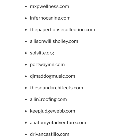
mxpwellness.com
infernocanine.com
thepaperhousecollection.com
allisonwillisholley.com
solslite.org
portwayinn.com
djmaddogmusic.com
thesoundarchitects.com
allin1roofing.com
keepjudgewebb.com
anatomyofadventure.com
drivancastillo.com