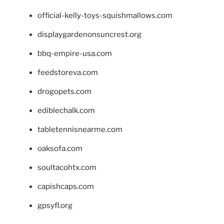
official-kelly-toys-squishmallows.com
displaygardenonsuncrest.org
bbq-empire-usa.com
feedstoreva.com
drogopets.com
ediblechalk.com
tabletennisnearme.com
oaksofa.com
soultacohtx.com
capishcaps.com
gpsyfl.org