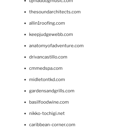
djmaddogmusic.com
thesoundarchitects.com
allin1roofing.com
keepjudgewebb.com
anatomyofadventure.com
drivancastillo.com
cmmedspa.com
midletontkd.com
gardensandgrills.com
basilfoodwine.com
nikko-tochigi.net
caribbean-corner.com