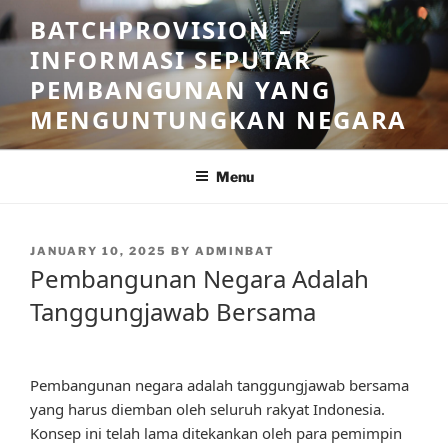
Skip
BATCHPROVISION –
to
INFORMASI SEPUTAR
content
PEMBANGUNAN YANG
MENGUNTUNGKAN NEGARA
Menu
POSTED
JANUARY 10, 2025
BY
ADMINBAT
ON
Pembangunan Negara Adalah
Tanggungjawab Bersama
Pembangunan negara adalah tanggungjawab bersama
yang harus diemban oleh seluruh rakyat Indonesia.
Konsep ini telah lama ditekankan oleh para pemimpin