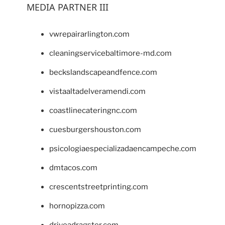
MEDIA PARTNER III
vwrepairarlington.com
cleaningservicebaltimore-md.com
beckslandscapeandfence.com
vistaaltadelveramendi.com
coastlinecateringnc.com
cuesburgershouston.com
psicologiaespecializadaencampeche.com
dmtacos.com
crescentstreetprinting.com
hornopizza.com
driveadragster.com