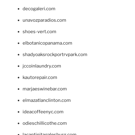
decogaleri.com
unavozparadios.com
shoes-vert.com
elbotanicopanama.com
shadyoaksrockportrvpark.com
jccoinlaundry.com
kautorepair.com
marjaeswinebar.com
elmazatlanclinton.com
ideacoffeenyc.com
odieschillicothe.com
lacantinitagalesburg.com