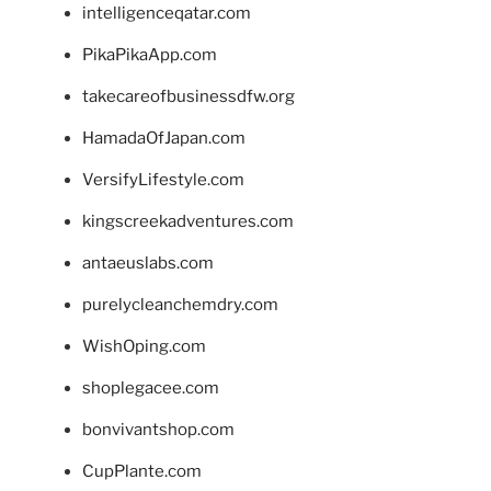
intelligenceqatar.com
PikaPikaApp.com
takecareofbusinessdfw.org
HamadaOfJapan.com
VersifyLifestyle.com
kingscreekadventures.com
antaeuslabs.com
purelycleanchemdry.com
WishOping.com
shoplegacee.com
bonvivantshop.com
CupPlante.com