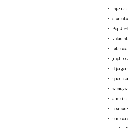
mpzin.c
stcreal.
PopUpFl
valueml
rebecca
jmpblis
drjorger
queensu
wendyw
ameri-
hrsrece
empcon