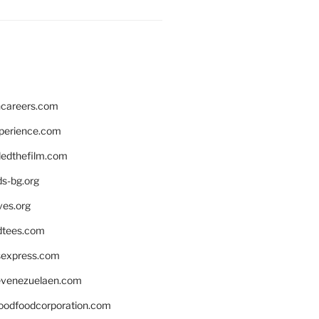
hcareers.com
xperience.com
edthefilm.com
ds-bg.org
ves.org
tees.com
rsexpress.com
venezuelaen.com
oodfoodcorporation.com