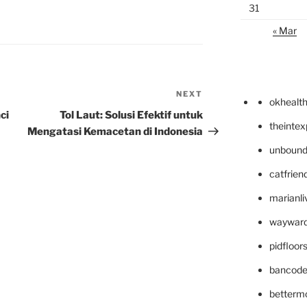
31
« Mar
NEXT
Next
okhealt
Post
ci
Tol Laut: Solusi Efektif untuk
theinte
Mengatasi Kemacetan di Indonesia
unbound
catfrien
marianli
wayward
pidfloo
bancode
betterm