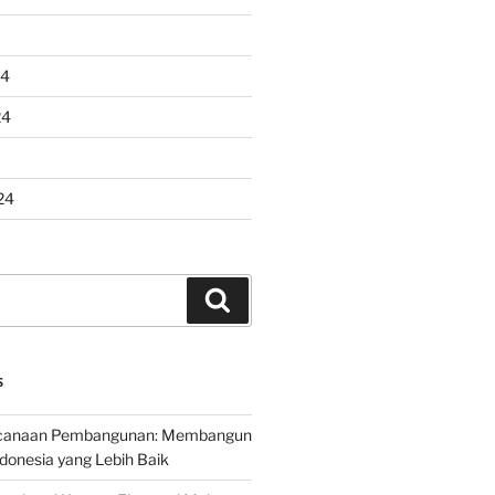
24
24
24
Search
S
encanaan Pembangunan: Membangun
onesia yang Lebih Baik