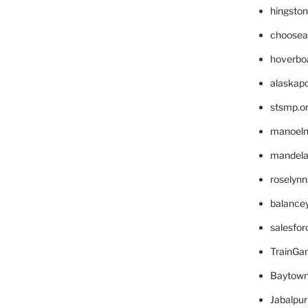
hingsto
choosea
hoverbo
alaskapo
stsmp.o
manoel
mandelae
roselyn
balance
salesfo
TrainG
Baytown
Jabalpu