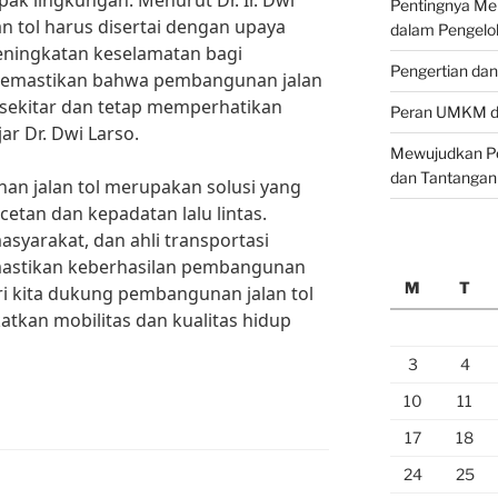
k lingkungan. Menurut Dr. Ir. Dwi
Pentingnya M
n tol harus disertai dengan upaya
dalam Pengelo
eningkatan keselamatan bagi
Pengertian da
 memastikan bahwa pembangunan jalan
 sekitar dan tetap memperhatikan
Peran UMKM da
r Dr. Dwi Larso.
Mewujudkan Pe
dan Tantangan
n jalan tol merupakan solusi yang
etan dan kepadatan lalu lintas.
syarakat, dan ahli transportasi
mastikan keberhasilan pembangunan
M
T
mari kita dukung pembangunan jalan tol
tkan mobilitas dan kualitas hidup
3
4
10
11
17
18
24
25