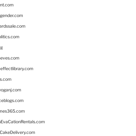
nnt.com
gender.com
ardssale.com
litics.com
rg
neves.com
ffectlibrary.com
ns.com
yoganj.com
rceblogs.com
ames365.com
EvaCationRentals.com
rCakeDelivery.com