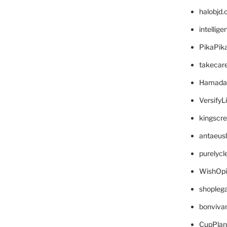
halobjd
intellig
PikaPik
takecar
Hamada
VersifyL
kingscr
antaeus
purelyc
WishOp
shopleg
bonviva
CupPlan