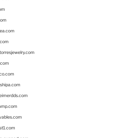
om
com
ea.com
.com
torresjewelry.com
s.com
ico.com
shipa.com
eimerdds.com
camp.com
ivables.com
st1.com