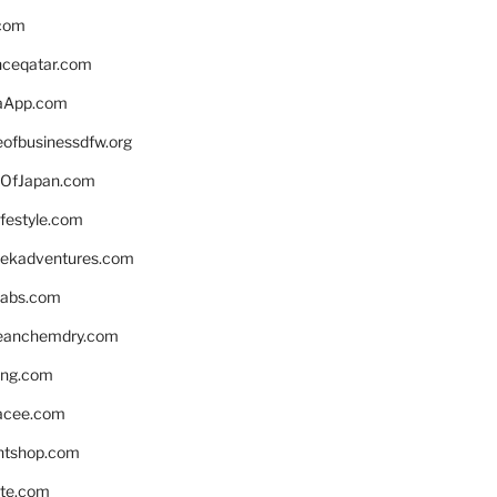
.com
enceqatar.com
aApp.com
eofbusinessdfw.org
OfJapan.com
ifestyle.com
eekadventures.com
labs.com
leanchemdry.com
ing.com
acee.com
ntshop.com
te.com