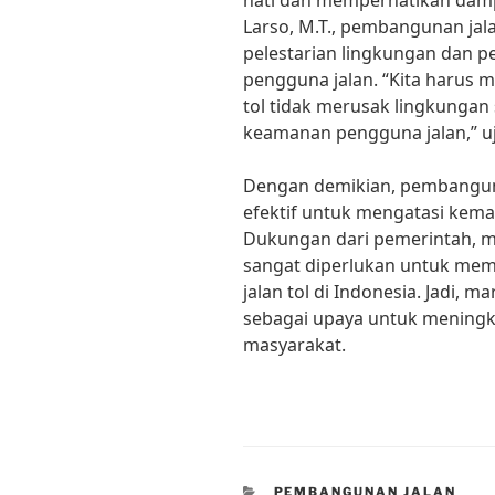
hati dan memperhatikan dampa
Larso, M.T., pembangunan jala
pelestarian lingkungan dan p
pengguna jalan. “Kita harus
tol tidak merusak lingkungan
keamanan pengguna jalan,” uja
Dengan demikian, pembanguna
efektif untuk mengatasi kemac
Dukungan dari pemerintah, ma
sangat diperlukan untuk me
jalan tol di Indonesia. Jadi, 
sebagai upaya untuk meningka
masyarakat.
CATEGORIES
PEMBANGUNAN JALAN