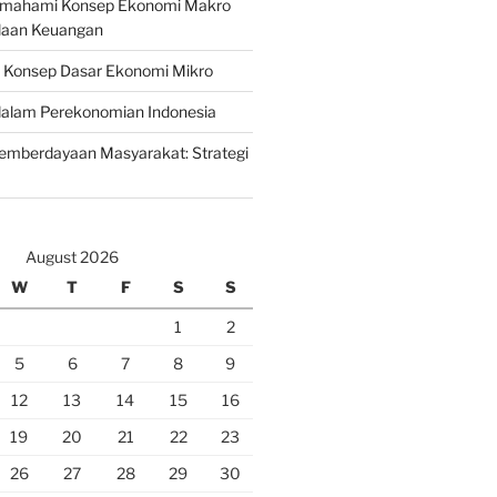
emahami Konsep Ekonomi Makro
laan Keuangan
n Konsep Dasar Ekonomi Mikro
lam Perekonomian Indonesia
mberdayaan Masyarakat: Strategi
August 2026
W
T
F
S
S
1
2
5
6
7
8
9
12
13
14
15
16
19
20
21
22
23
26
27
28
29
30