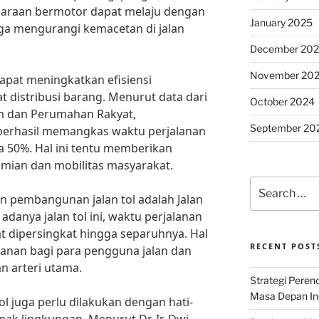
ndaraan bermotor dapat melaju dengan
January 2025
gga mengurangi kemacetan di jalan
December 20
November 20
apat meningkatkan efisiensi
 distribusi barang. Menurut data dari
October 2024
 dan Perumahan Rakyat,
September 20
 berhasil memangkas waktu perjalanan
a 50%. Hal ini tentu memberikan
mian dan mobilitas masyarakat.
Search
an pembangunan jalan tol adalah Jalan
for:
adanya jalan tol ini, waktu perjalanan
at dipersingkat hingga separuhnya. Hal
RECENT POST
anan bagi para pengguna jalan dan
n arteri utama.
Strategi Per
Masa Depan Ind
 juga perlu dilakukan dengan hati-