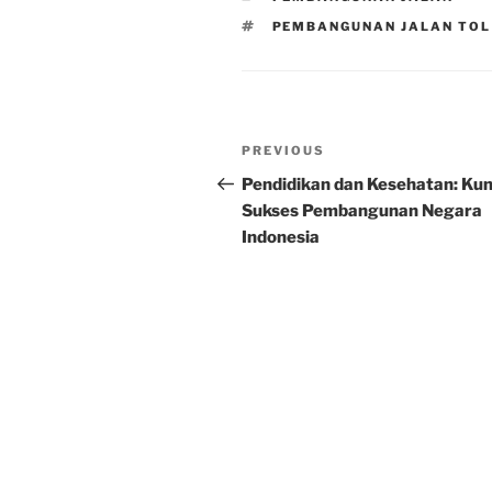
TAGS
PEMBANGUNAN JALAN TOL
Post
Previous
PREVIOUS
navigation
Post
Pendidikan dan Kesehatan: Kun
Sukses Pembangunan Negara
Indonesia