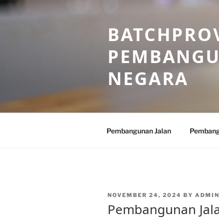
Skip
to
BATCHPROV
content
PEMBANGU
NEGARA
Pembangunan Jalan
Pembang
POSTED
NOVEMBER 24, 2024
BY
ADMI
ON
Pembangunan Jalan