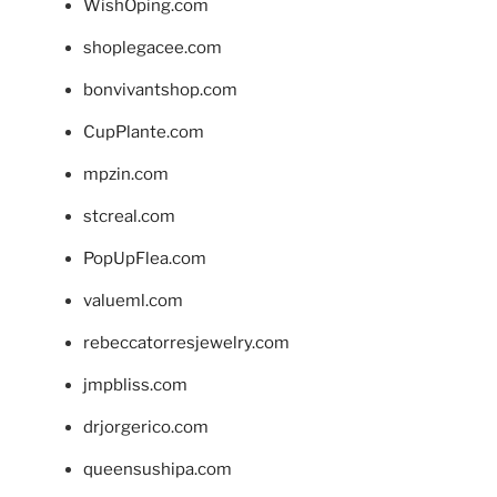
WishOping.com
shoplegacee.com
bonvivantshop.com
CupPlante.com
mpzin.com
stcreal.com
PopUpFlea.com
valueml.com
rebeccatorresjewelry.com
jmpbliss.com
drjorgerico.com
queensushipa.com