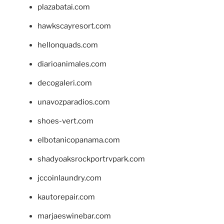
plazabatai.com
hawkscayresort.com
hellonquads.com
diarioanimales.com
decogaleri.com
unavozparadios.com
shoes-vert.com
elbotanicopanama.com
shadyoaksrockportrvpark.com
jccoinlaundry.com
kautorepair.com
marjaeswinebar.com