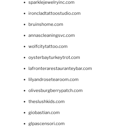
sparklejewelryinc.com
ironcladtattoostudio.com
bruinshome.com
annascleaningsvc.com
wolfcitytattoo.com
oysterbayturkeytrot.com
lafronterarestauranteybar.com
lilyandrosetearoom.com
olivesburgberrypatch.com
theslushkids.com
giobastian.com
glpascensori.com