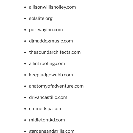
allisonwillisholley.com
solslite.org
portwayinn.com
djmaddogmusic.com
thesoundarchitects.com
allin1roofing.com
keepjudgewebb.com
anatomyofadventure.com
drivancastillo.com
cmmedspa.com
midletontkd.com
gardensandgrills.com