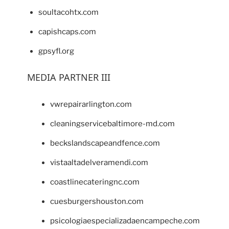
soultacohtx.com
capishcaps.com
gpsyfl.org
MEDIA PARTNER III
vwrepairarlington.com
cleaningservicebaltimore-md.com
beckslandscapeandfence.com
vistaaltadelveramendi.com
coastlinecateringnc.com
cuesburgershouston.com
psicologiaespecializadaencampeche.com