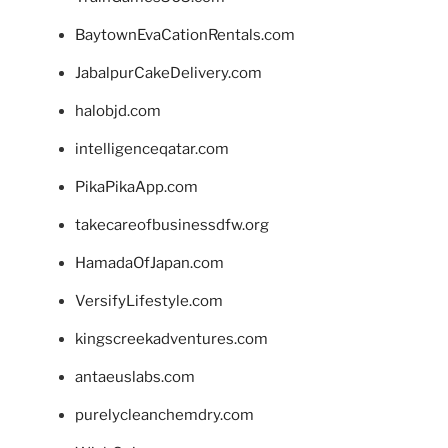
BaytownEvaCationRentals.com
JabalpurCakeDelivery.com
halobjd.com
intelligenceqatar.com
PikaPikaApp.com
takecareofbusinessdfw.org
HamadaOfJapan.com
VersifyLifestyle.com
kingscreekadventures.com
antaeuslabs.com
purelycleanchemdry.com