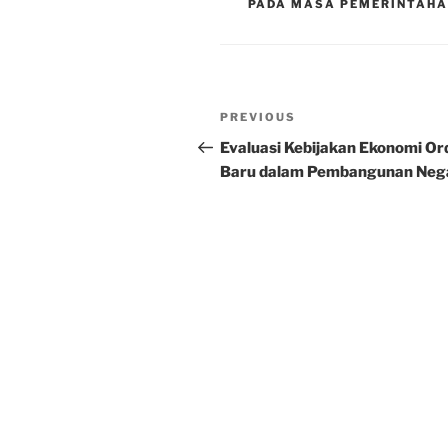
PADA MASA PEMERINTAH
Post
Previous
PREVIOUS
navigation
Post
Evaluasi Kebijakan Ekonomi Or
Baru dalam Pembangunan Neg