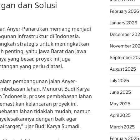
gan dan Solusi
February 2026
January 2026
n Anyer-Panarukan memang menjadi
December 20
unan infrastruktur di Indonesia.
langkah strategis untuk meningkatkan
November 20
ah penting, yaitu Jawa Barat dan Jawa
September 20
ya yang besar, proyek ini juga
tangan yang perlu diatasi.
August 2025
July 2025
dalam pembangunan jalan Anyer-
mbebasan lahan. Menurut Budi Karya
June 2025
 Indonesia, proses pembebasan lahan
mastikan kelancaran proyek ini.
May 2025
ebasan lahan tidaklah mudah, namun
April 2025
yelesaikannya dengan baik agar
ai target,” ujar Budi Karya Sumadi.
March 2025
February 2025