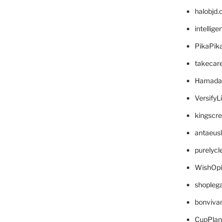
halobjd
intellig
PikaPik
takecar
Hamada
VersifyL
kingscr
antaeus
purelyc
WishOp
shopleg
bonviva
CupPlan