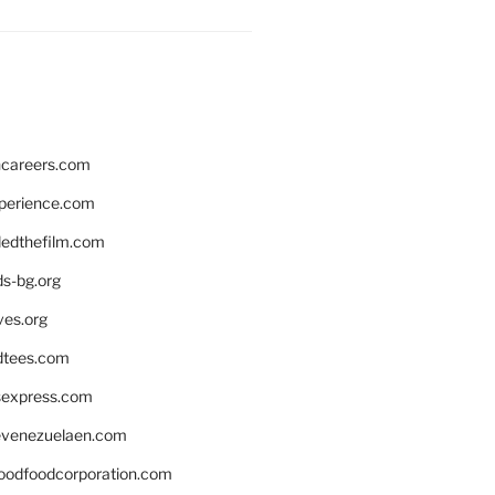
hcareers.com
xperience.com
edthefilm.com
ds-bg.org
ves.org
tees.com
rsexpress.com
venezuelaen.com
oodfoodcorporation.com