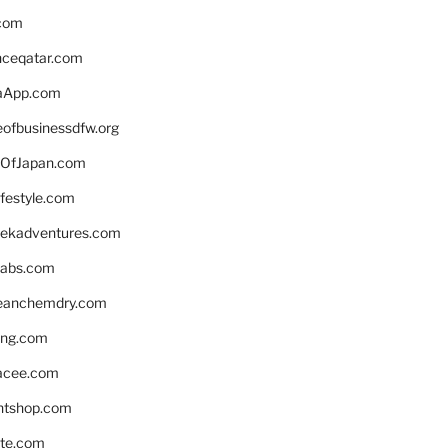
.com
enceqatar.com
aApp.com
eofbusinessdfw.org
OfJapan.com
ifestyle.com
eekadventures.com
labs.com
leanchemdry.com
ing.com
acee.com
ntshop.com
te.com