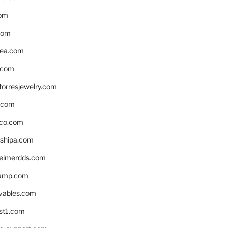
om
com
ea.com
.com
torresjewelry.com
s.com
ico.com
shipa.com
eimerdds.com
camp.com
ivables.com
st1.com