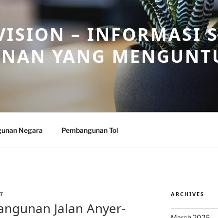
ISION – INFORMASI 
NAN YANG MENGUNT
unan Negara
Pembangunan Tol
ARCHIVES
T
gunan Jalan Anyer-
March 2026