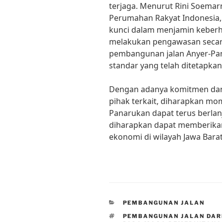
terjaga. Menurut Rini Soema
Perumahan Rakyat Indonesia
kunci dalam menjamin keberha
melakukan pengawasan secar
pembangunan jalan Anyer-Pan
standar yang telah ditetapkan
Dengan adanya komitmen dan 
pihak terkait, diharapkan m
Panarukan dapat terus berlanj
diharapkan dapat memberikan
ekonomi di wilayah Jawa Barat
CATEGORIES
PEMBANGUNAN JALAN
TAGS
PEMBANGUNAN JALAN DAR