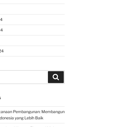
24
24
24
Search
S
encanaan Pembangunan: Membangun
onesia yang Lebih Baik