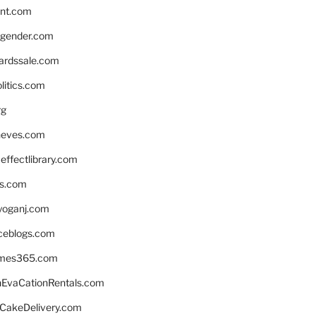
nnt.com
gender.com
ardssale.com
litics.com
rg
neves.com
ffectlibrary.com
ns.com
yoganj.com
rceblogs.com
ames365.com
EvaCationRentals.com
rCakeDelivery.com