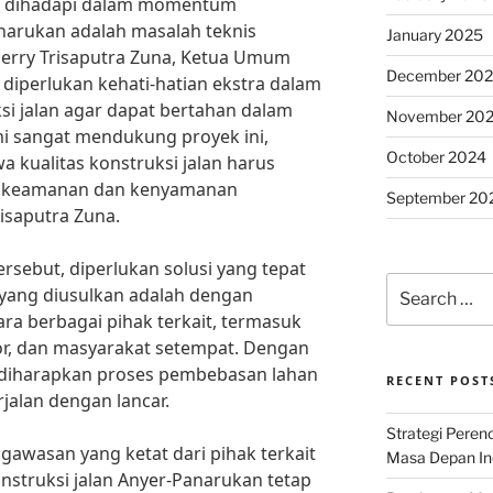
ang dihadapi dalam momentum
arukan adalah masalah teknis
January 2025
 Herry Trisaputra Zuna, Ketua Umum
December 20
 diperlukan kehati-hatian ekstra dalam
si jalan agar dapat bertahan dalam
November 20
i sangat mendukung proyek ini,
October 2024
 kualitas konstruksi jalan harus
mi keamanan dan kenyamanan
September 20
risaputra Zuna.
rsebut, diperlukan solusi yang tepat
Search
i yang diusulkan adalah dengan
for:
ra berbagai pihak terkait, termasuk
or, dan masyarakat setempat. Dengan
, diharapkan proses pembebasan lahan
RECENT POST
rjalan dengan lancar.
Strategi Per
ngawasan yang ketat dari pihak terkait
Masa Depan Ind
nstruksi jalan Anyer-Panarukan tetap