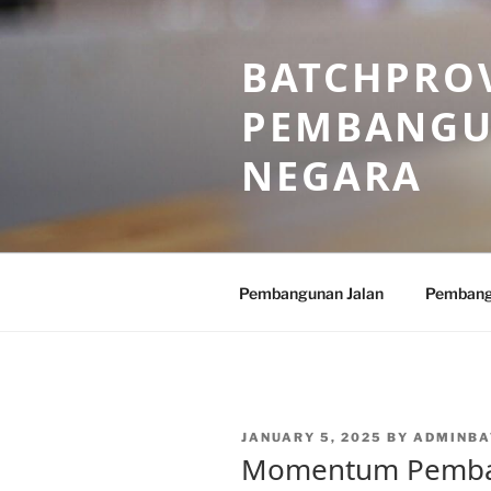
Skip
to
BATCHPROV
content
PEMBANGU
NEGARA
Pembangunan Jalan
Pembang
POSTED
JANUARY 5, 2025
BY
ADMINBA
ON
Momentum Pemban