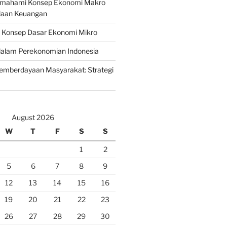
emahami Konsep Ekonomi Makro
laan Keuangan
n Konsep Dasar Ekonomi Mikro
lam Perekonomian Indonesia
mberdayaan Masyarakat: Strategi
August 2026
W
T
F
S
S
1
2
5
6
7
8
9
12
13
14
15
16
19
20
21
22
23
26
27
28
29
30