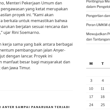
Pentingnya M
rno, Menteri Pekerjaan Umum dan
dalam Pengelo
, pengawasan yang ketat merupakan
silan proyek ini. “Kami akan
Pengertian da
a berkala untuk memastikan bahwa
Peran UMKM da
arukan berjalan sesuai rencana dan
,” ujar Rini Soemarno.
Mewujudkan Pe
dan Tantangan
kerja sama yang baik antara berbagai
omentum pembangunan jalan Anyer-
ut dengan lancar. Proyek ini
 manfaat besar bagi masyarakat dan
M
T
 dan Jawa Timur.
3
4
10
11
17
18
24
25
I ANYER SAMPAI PANARUKAN TERJADI