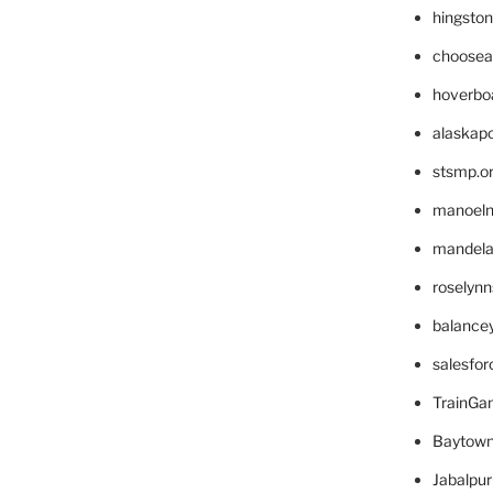
hingsto
choosea
hoverbo
alaskapo
stsmp.o
manoel
mandelae
roselyn
balance
salesfo
TrainG
Baytown
Jabalpu