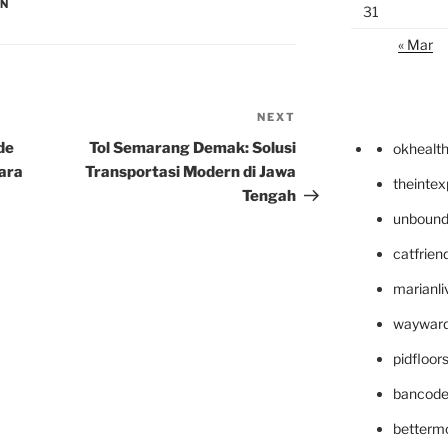
AN
31
« Mar
NEXT
Next
Post
de
Tol Semarang Demak: Solusi
okhealt
ara
Transportasi Modern di Jawa
theinte
Tengah
unbound
catfrien
marianli
wayward
pidfloo
bancode
betterm