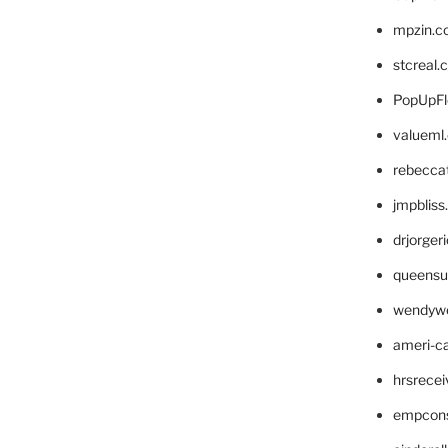
mpzin.c
stcreal.
PopUpFl
valueml
rebecca
jmpblis
drjorger
queensu
wendyw
ameri-
hrsrece
empcon