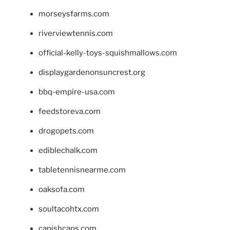
morseysfarms.com
riverviewtennis.com
official-kelly-toys-squishmallows.com
displaygardenonsuncrest.org
bbq-empire-usa.com
feedstoreva.com
drogopets.com
ediblechalk.com
tabletennisnearme.com
oaksofa.com
soultacohtx.com
capishcaps.com