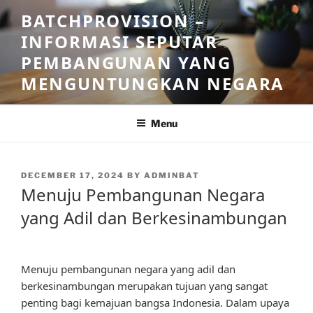
Skip
BATCHPROVISION –
to
INFORMASI SEPUTAR
content
PEMBANGUNAN YANG
MENGUNTUNGKAN NEGARA
Menu
POSTED
DECEMBER 17, 2024
BY
ADMINBAT
ON
Menuju Pembangunan Negara
yang Adil dan Berkesinambungan
Menuju pembangunan negara yang adil dan
berkesinambungan merupakan tujuan yang sangat
penting bagi kemajuan bangsa Indonesia. Dalam upaya