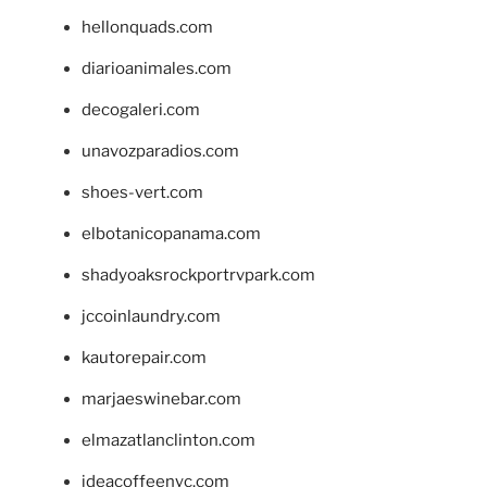
hellonquads.com
diarioanimales.com
decogaleri.com
unavozparadios.com
shoes-vert.com
elbotanicopanama.com
shadyoaksrockportrvpark.com
jccoinlaundry.com
kautorepair.com
marjaeswinebar.com
elmazatlanclinton.com
ideacoffeenyc.com