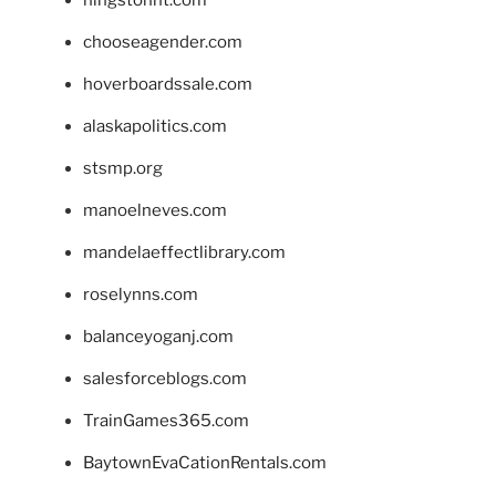
hingstonnt.com
chooseagender.com
hoverboardssale.com
alaskapolitics.com
stsmp.org
manoelneves.com
mandelaeffectlibrary.com
roselynns.com
balanceyoganj.com
salesforceblogs.com
TrainGames365.com
BaytownEvaCationRentals.com