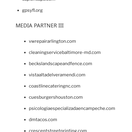
gpsyfl.org
MEDIA PARTNER III
vwrepairarlington.com
cleaningservicebaltimore-md.com
beckslandscapeandfence.com
vistaaltadelveramendi.com
coastlinecateringnc.com
cuesburgershouston.com
psicologiaespecializadaencampeche.com
dmtacos.com
crescentstreetprinting.com