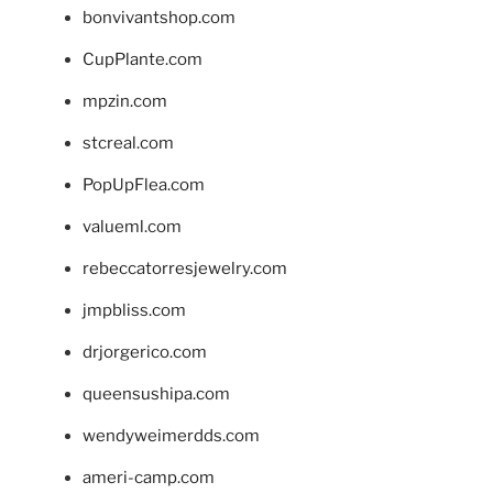
bonvivantshop.com
CupPlante.com
mpzin.com
stcreal.com
PopUpFlea.com
valueml.com
rebeccatorresjewelry.com
jmpbliss.com
drjorgerico.com
queensushipa.com
wendyweimerdds.com
ameri-camp.com