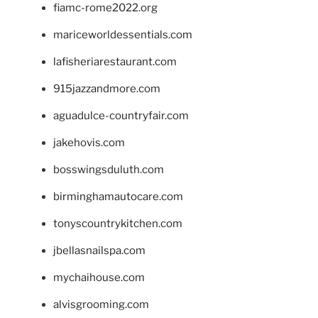
fiamc-rome2022.org
mariceworldessentials.com
lafisheriarestaurant.com
915jazzandmore.com
aguadulce-countryfair.com
jakehovis.com
bosswingsduluth.com
birminghamautocare.com
tonyscountrykitchen.com
jbellasnailspa.com
mychaihouse.com
alvisgrooming.com