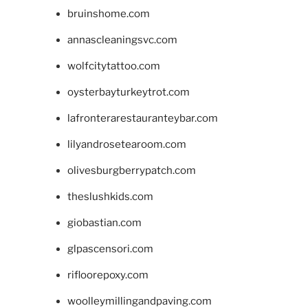
bruinshome.com
annascleaningsvc.com
wolfcitytattoo.com
oysterbayturkeytrot.com
lafronterarestauranteybar.com
lilyandrosetearoom.com
olivesburgberrypatch.com
theslushkids.com
giobastian.com
glpascensori.com
rifloorepoxy.com
woolleymillingandpaving.com