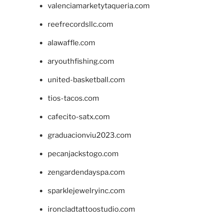
valenciamarketytaqueria.com
reefrecordsllc.com
alawaffle.com
aryouthfishing.com
united-basketball.com
tios-tacos.com
cafecito-satx.com
graduacionviu2023.com
pecanjackstogo.com
zengardendayspa.com
sparklejewelryinc.com
ironcladtattoostudio.com