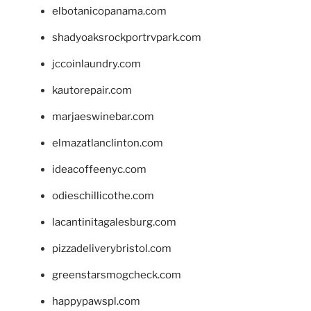
elbotanicopanama.com
shadyoaksrockportrvpark.com
jccoinlaundry.com
kautorepair.com
marjaeswinebar.com
elmazatlanclinton.com
ideacoffeenyc.com
odieschillicothe.com
lacantinitagalesburg.com
pizzadeliverybristol.com
greenstarsmogcheck.com
happypawspl.com