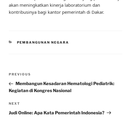
akan meningkatkan kinerja laboratorium dan
kontribusinya bagi kantor pemerintah di Dakar.
CATEGORIES
PEMBANGUNAN NEGARA
Post
Previous
PREVIOUS
navigation
Post
Membangun Kesadaran Hematologi Pediatrik:
Kegiatan di Kongres Nasional
Next
NEXT
Post
Judi Online: Apa Kata Pemerintah Indonesia?