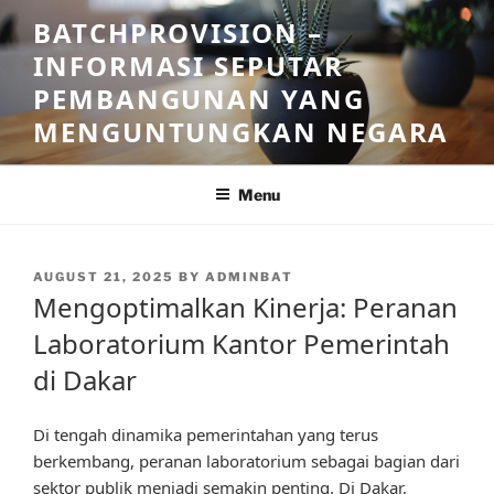
Skip
BATCHPROVISION –
to
INFORMASI SEPUTAR
content
PEMBANGUNAN YANG
MENGUNTUNGKAN NEGARA
Menu
POSTED
AUGUST 21, 2025
BY
ADMINBAT
ON
Mengoptimalkan Kinerja: Peranan
Laboratorium Kantor Pemerintah
di Dakar
Di tengah dinamika pemerintahan yang terus
berkembang, peranan laboratorium sebagai bagian dari
sektor publik menjadi semakin penting. Di Dakar,