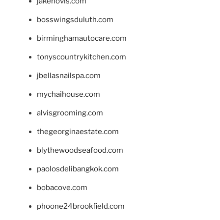
jakehovis.com
bosswingsduluth.com
birminghamautocare.com
tonyscountrykitchen.com
jbellasnailspa.com
mychaihouse.com
alvisgrooming.com
thegeorginaestate.com
blythewoodseafood.com
paolosdelibangkok.com
bobacove.com
phoone24brookfield.com