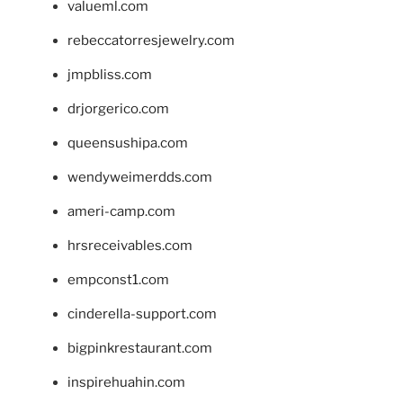
valueml.com
rebeccatorresjewelry.com
jmpbliss.com
drjorgerico.com
queensushipa.com
wendyweimerdds.com
ameri-camp.com
hrsreceivables.com
empconst1.com
cinderella-support.com
bigpinkrestaurant.com
inspirehuahin.com