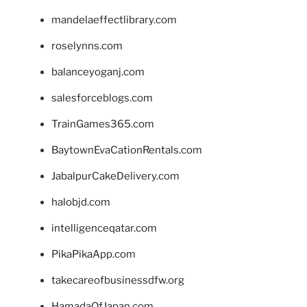
mandelaeffectlibrary.com
roselynns.com
balanceyoganj.com
salesforceblogs.com
TrainGames365.com
BaytownEvaCationRentals.com
JabalpurCakeDelivery.com
halobjd.com
intelligenceqatar.com
PikaPikaApp.com
takecareofbusinessdfw.org
HamadaOfJapan.com